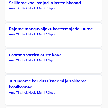
Säilitame koolimajad ja lasteaiakohad
Arne Tilk
,
Koit Nook
,
Martti Rõigas
Rajame mänguväljaku kortermajade juurde
Arne Tilk
,
Koit Nook
,
Martti Rõigas
Loome spordirajatiste kava
Arne Tilk
,
Koit Nook
,
Martti Rõigas
Turundame haridussüsteemi ja säilitame
koolihooned
Arne Tilk
,
Koit Nook
,
Martti Rõigas