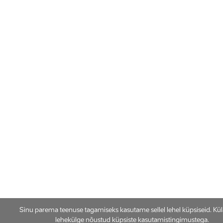
Sinu parema teenuse tagamiseks kasutame sellel lehel küpsiseid. Kü
lehekülge nõustud küpsiste kasutamistingimustega.