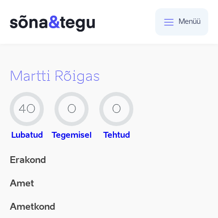
Menüü
Martti Rõigas
40
0
0
Lubatud
Tegemisel
Tehtud
Erakond
Amet
Ametkond