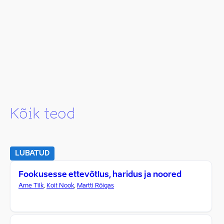
Kõik teod
LUBATUD
Fookusesse ettevõtlus, haridus ja noored
Arne Tilk
,
Koit Nook
,
Martti Rõigas