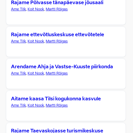
Rajame Põlvasse tänapäevase jõusaali
Arne Tilk
,
Koit Nook
,
Martti Rõigas
Rajame ettevõtluskeskuse ettevõtetele
Arne Tilk
,
Koit Nook
,
Martti Rõigas
Arendame Ahja ja Vastse-Kuuste piirkonda
Arne Tilk
,
Koit Nook
,
Martti Rõigas
Aitame kaasa Tilsi kogukonna kasvule
Arne Tilk
,
Koit Nook
,
Martti Rõigas
Rajame Taevaskojasse turismikeskuse