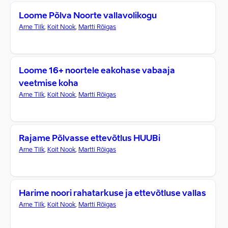
Loome Põlva Noorte vallavolikogu
Arne Tilk
,
Koit Nook
,
Martti Rõigas
Loome 16+ noortele eakohase vabaaja
veetmise koha
Arne Tilk
,
Koit Nook
,
Martti Rõigas
Rajame Põlvasse ettevõtlus HUUBi
Arne Tilk
,
Koit Nook
,
Martti Rõigas
Harime noori rahatarkuse ja ettevõtluse vallas
Arne Tilk
,
Koit Nook
,
Martti Rõigas