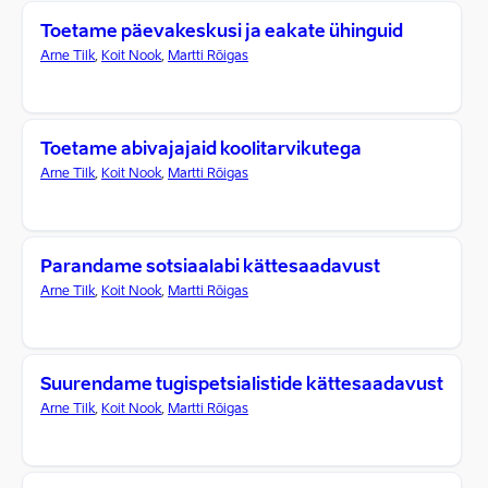
Toetame päevakeskusi ja eakate ühinguid
Arne Tilk
,
Koit Nook
,
Martti Rõigas
Toetame abivajajaid koolitarvikutega
Arne Tilk
,
Koit Nook
,
Martti Rõigas
Parandame sotsiaalabi kättesaadavust
Arne Tilk
,
Koit Nook
,
Martti Rõigas
Suurendame tugispetsialistide kättesaadavust
Arne Tilk
,
Koit Nook
,
Martti Rõigas