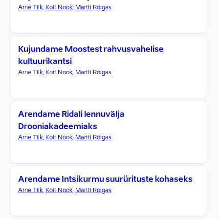
Arne Tilk
,
Koit Nook
,
Martti Rõigas
Kujundame Moostest rahvusvahelise
kultuurikantsi
Arne Tilk
,
Koit Nook
,
Martti Rõigas
Arendame Ridali lennuvälja
Drooniakadeemiaks
Arne Tilk
,
Koit Nook
,
Martti Rõigas
Arendame Intsikurmu suurürituste kohaseks
Arne Tilk
,
Koit Nook
,
Martti Rõigas