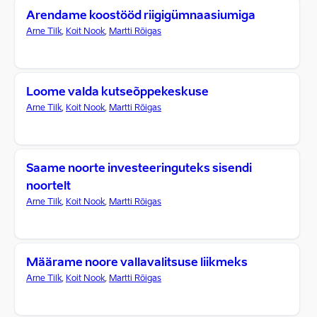
Arendame koostööd riigigümnaasiumiga
Arne Tilk
,
Koit Nook
,
Martti Rõigas
Loome valda kutseõppekeskuse
Arne Tilk
,
Koit Nook
,
Martti Rõigas
Saame noorte investeeringuteks sisendi
noortelt
Arne Tilk
,
Koit Nook
,
Martti Rõigas
Määrame noore vallavalitsuse liikmeks
Arne Tilk
,
Koit Nook
,
Martti Rõigas