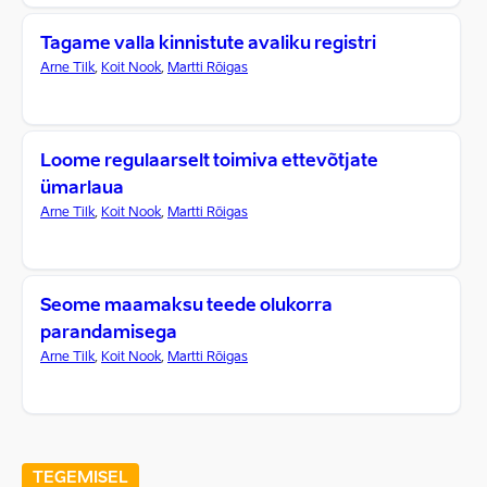
Tagame valla kinnistute avaliku registri
Arne Tilk
,
Koit Nook
,
Martti Rõigas
Loome regulaarselt toimiva ettevõtjate
ümarlaua
Arne Tilk
,
Koit Nook
,
Martti Rõigas
Seome maamaksu teede olukorra
parandamisega
Arne Tilk
,
Koit Nook
,
Martti Rõigas
TEGEMISEL