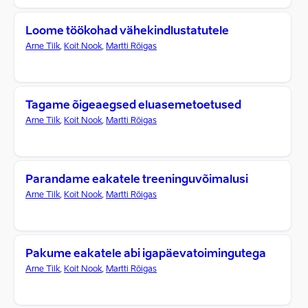
Loome töökohad vähekindlustatutele
Arne Tilk
,
Koit Nook
,
Martti Rõigas
Tagame õigeaegsed eluasemetoetused
Arne Tilk
,
Koit Nook
,
Martti Rõigas
Parandame eakatele treeninguvõimalusi
Arne Tilk
,
Koit Nook
,
Martti Rõigas
Pakume eakatele abi igapäevatoimingutega
Arne Tilk
,
Koit Nook
,
Martti Rõigas