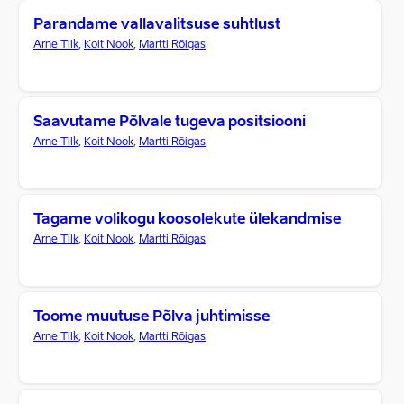
Parandame vallavalitsuse suhtlust
Arne Tilk
,
Koit Nook
,
Martti Rõigas
Saavutame Põlvale tugeva positsiooni
Arne Tilk
,
Koit Nook
,
Martti Rõigas
Tagame volikogu koosolekute ülekandmise
Arne Tilk
,
Koit Nook
,
Martti Rõigas
Toome muutuse Põlva juhtimisse
Arne Tilk
,
Koit Nook
,
Martti Rõigas