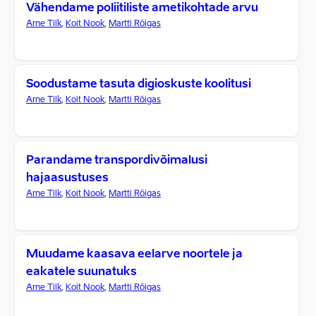
Vähendame poliitiliste ametikohtade arvu
Arne Tilk
,
Koit Nook
,
Martti Rõigas
Soodustame tasuta digioskuste koolitusi
Arne Tilk
,
Koit Nook
,
Martti Rõigas
Parandame transpordivõimalusi
hajaasustuses
Arne Tilk
,
Koit Nook
,
Martti Rõigas
Muudame kaasava eelarve noortele ja
eakatele suunatuks
Arne Tilk
,
Koit Nook
,
Martti Rõigas