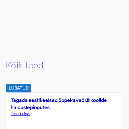
Kõik teod
LUBATUD
Tagada eestikeelsed õppekavad ülikoolide
halduslepingutes
Tõnis Lukas