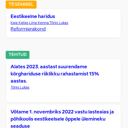
TEGEMISEL
Eestikeelne haridus
Kaja Kallas
,
Liina Kersna
,
Tõnis Lukas
Reformierakond
TEHTUD
Alates 2023. aastast suurendame
kõrghariduse riiklikku rahastamist 15%
aastas.
Tõnis Lukas
Võtame 1. novembriks 2022 vastu lasteaias ja
põhikoolis eestikeelsele õppele ülemineku
seaduse