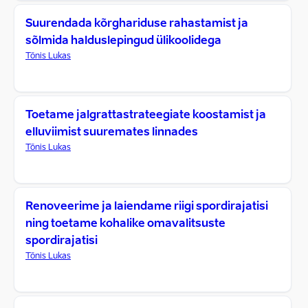
Suurendada kõrghariduse rahastamist ja
sõlmida halduslepingud ülikoolidega
Tõnis Lukas
Toetame jalgrattastrateegiate koostamist ja
elluviimist suuremates linnades
Tõnis Lukas
Renoveerime ja laiendame riigi spordirajatisi
ning toetame kohalike omavalitsuste
spordirajatisi
Tõnis Lukas