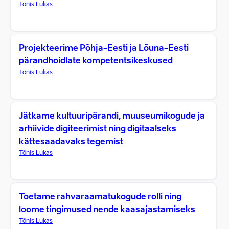
Tõnis Lukas
Projekteerime Põhja-Eesti ja Lõuna-Eesti
pärandhoidlate kompetentsikeskused
Tõnis Lukas
Jätkame kultuuripärandi, muuseumikogude ja
arhiivide digiteerimist ning digitaalseks
kättesaadavaks tegemist
Tõnis Lukas
Toetame rahvaraamatukogude rolli ning
loome tingimused nende kaasajastamiseks
Tõnis Lukas