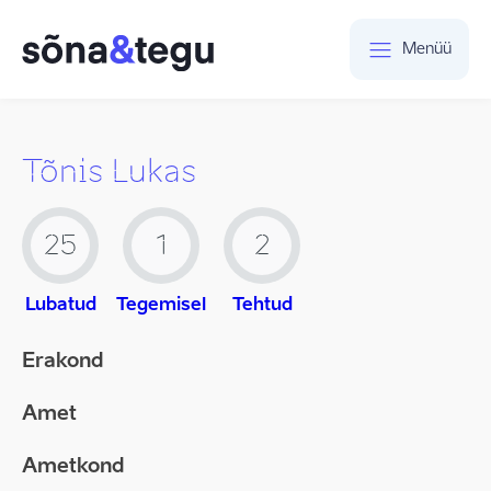
Menüü
Tõnis Lukas
25
1
2
Lubatud
Tegemisel
Tehtud
Erakond
Amet
Ametkond