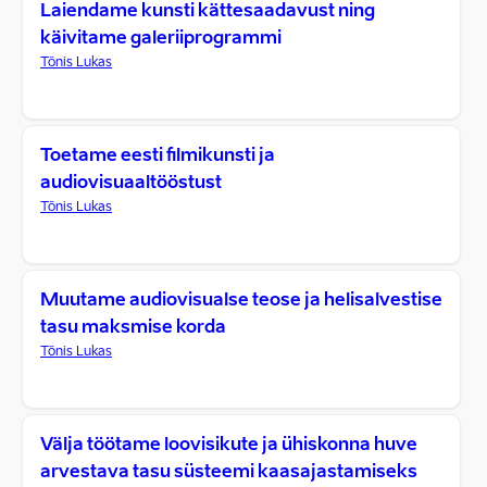
Laiendame kunsti kättesaadavust ning
käivitame galeriiprogrammi
Tõnis Lukas
Toetame eesti filmikunsti ja
audiovisuaaltööstust
Tõnis Lukas
Muutame audiovisualse teose ja helisalvestise
tasu maksmise korda
Tõnis Lukas
Välja töötame loovisikute ja ühiskonna huve
arvestava tasu süsteemi kaasajastamiseks