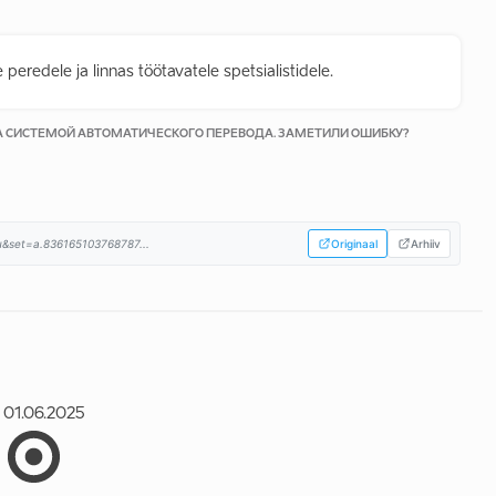
eredele ja linnas töötavatele spetsialistidele.
КА СИСТЕМОЙ АВТОМАТИЧЕСКОГО ПЕРЕВОДА. ЗАМЕТИЛИ ОШИБКУ?
u&set=a.836165103768787...
Originaal
Arhiiv
01.06.2025