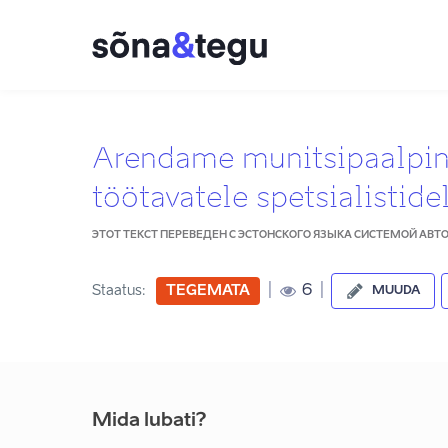
Arendame munitsipaalpind
töötavatele spetsialistide
ЭТОТ ТЕКСТ ПЕРЕВЕДЕН С ЭСТОНСКОГО ЯЗЫКА СИСТЕМОЙ АВ
|
|
6
Staatus:
TEGEMATA
MUUDA
Mida lubati?