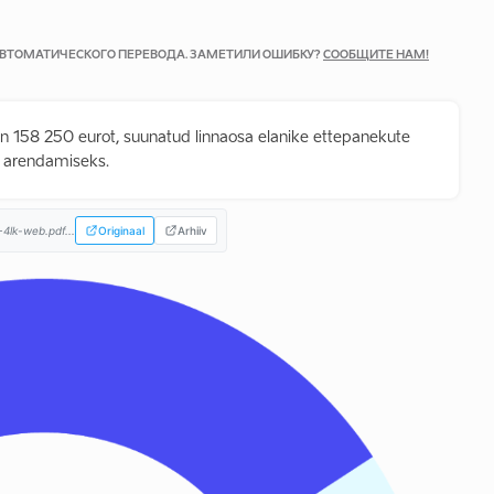
 АВТОМАТИЧЕСКОГО ПЕРЕВОДА. ЗАМЕТИЛИ ОШИБКУ?
СООБЩИТЕ НАМ!
 158 250 eurot, suunatud linnaosa elanike ettepanekute
te arendamiseks.
4lk-web.pdf...
Originaal
Arhiiv