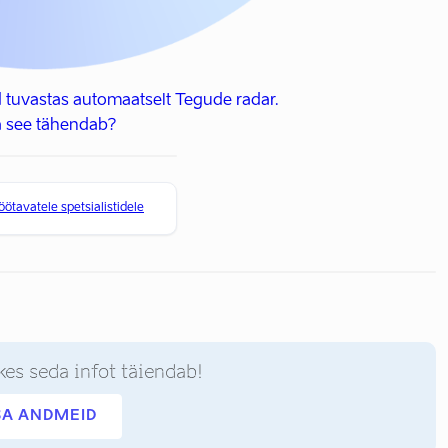
 tuvastas automaatselt Tegude radar.
 see tähendab?
ötavatele spetsialistidele
kes seda infot täiendab!
SA ANDMEID