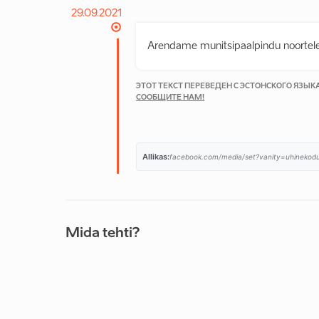
29.09.2021
Arendame munitsipaalpindu noortele p
ЭТОТ ТЕКСТ ПЕРЕВЕДЕН С ЭСТОНСКОГО ЯЗЫ
СООБЩИТЕ НАМ!
Allikas:
facebook.com/media/set?vanity=uhinekod
Mida tehti?