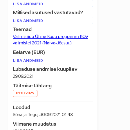
LISA ANDMEID
Millised asutused vastutavad?
LISA ANDMEID
Teemad
Valimisliidu Ühine Kodu programm KOV
valimistel 2021 (Narva-Jõesuu)
Eelarve (EUR)
LISA ANDMEID
Lubaduse andmise kuupäev
29.09.2021
Täitmise tähtaeg
01.10.2025
Loodud
Sõna ja Tegu
,
30.09.2021 01:48
Viimane muudatus