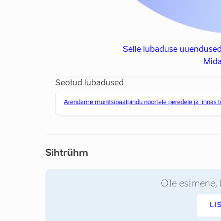
Selle lubaduse uuendused
Mida
Seotud lubadused
Arendame munitsipaalpindu noortele peredele ja linnas tö
Sihtrühm
Ole esimene, 
LI