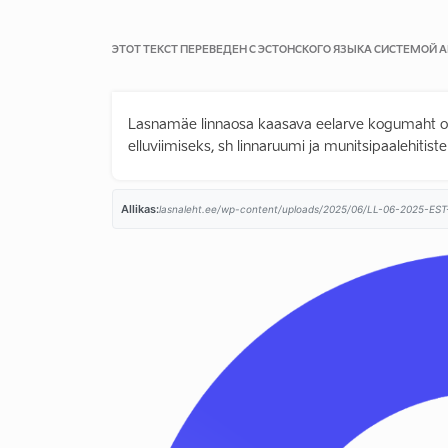
ЭТОТ ТЕКСТ ПЕРЕВЕДЕН С ЭСТОНСКОГО ЯЗЫКА СИСТЕМОЙ
Lasnamäe linnaosa kaasava eelarve kogumaht on
elluviimiseks, sh linnaruumi ja munitsipaalehitis
Allikas:
lasnaleht.ee/wp-content/uploads/2025/06/LL-06-2025-EST-