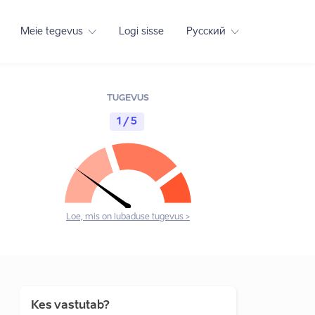
Meie tegevus
Logi sisse
Русский
TUGEVUS
1 / 5
Loe, mis on lubaduse tugevus >
Kes vastutab?