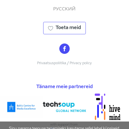
РУССКИЙ
Toeta meid
Privaatsuspoliitika / Privacy policy
Täname meie partnereid
Sinu parema teenuse tagamiseks kasutame sellel lehel küpsiseid.