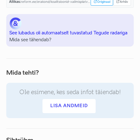
Allikas:
reform.ee/erakond/koalitsioonid-valimisplatvormid/valitsusprogramm-2015-2019/...
Originaal
Arhiiv
See lubadus oli automaatselt tuvastatud Tegude radariga
Mida see tähendab?
Mida tehti?
Ole esimene, kes seda infot täiendab!
LISA ANDMEID