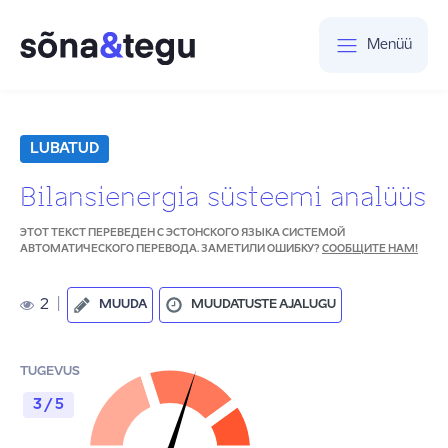
Menüü
LUBATUD
Bilansienergia süsteemi analüüs
ЭТОТ ТЕКСТ ПЕРЕВЕДЕН С ЭСТОНСКОГО ЯЗЫКА СИСТЕМОЙ
АВТОМАТИЧЕСКОГО ПЕРЕВОДА. ЗАМЕТИЛИ ОШИБКУ?
СООБЩИТЕ НАМ!
2
|
MUUDA
MUUDATUSTE AJALUGU
TUGEVUS
3 / 5