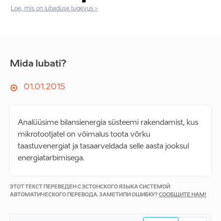
Loe, mis on lubaduse tugevus >
Mida lubati?
01.01.2015
Analüüsime bilansienergia süsteemi rakendamist, kus
mikrotootjatel on võimalus toota võrku
taastuvenergiat ja tasaarveldada selle aasta jooksul
energiatarbimisega.
ЭТОТ ТЕКСТ ПЕРЕВЕДЕН С ЭСТОНСКОГО ЯЗЫКА СИСТЕМОЙ
АВТОМАТИЧЕСКОГО ПЕРЕВОДА. ЗАМЕТИЛИ ОШИБКУ?
СООБЩИТЕ НАМ!