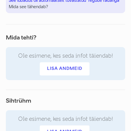
See lubadus oli automaatselt tuvastatud Tegude radariga
Mida see tähendab?
Mida tehti?
Ole esimene, kes seda infot täiendab!
LISA ANDMEID
Sihtrühm
Ole esimene, kes seda infot täiendab!