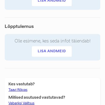
LISA ANDMEID
Lõpptulemus
Ole esimene, kes seda infot täiendab!
LISA ANDMEID
Kes vastutab?
Taavi Rõivas
Millised asutused vastutavad?
Vabariigi Valitsus