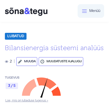
Menüü
LUBATUD
Bilansienergia süsteemi analüüs
2
|
MUUDA
MUUDATUSTE AJALUGU
TUGEVUS
3 / 5
Loe, mis on lubaduse tugevus >