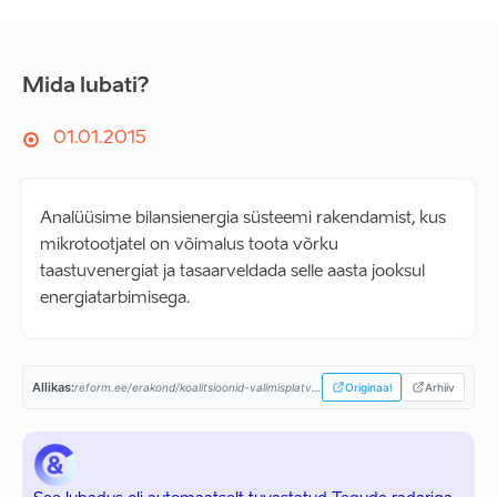
Mida lubati?
01.01.2015
Analüüsime bilansienergia süsteemi rakendamist, kus
mikrotootjatel on võimalus toota võrku
taastuvenergiat ja tasaarveldada selle aasta jooksul
energiatarbimisega.
Allikas:
reform.ee/erakond/koalitsioonid-valimisplatvormid/valitsusprogramm-2015-2019/...
Originaal
Arhiiv