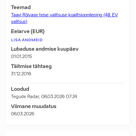
Teemad
Taavi Rõivase teise valitsuse koalitsioonileping (48. EV
valitsus)
Eelarve (EUR)
LISA ANDMEID
Lubaduse andmise kuupäev
01.01.2015
Täitmise tähtaeg
31.12.2016
Loodud
Tegude Radar
,
06.03.2026 07:24
Viimane muudatus
06.03.2026