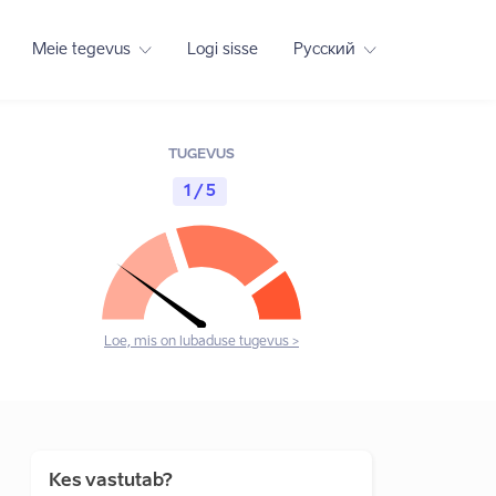
Meie tegevus
Logi sisse
Русский
TUGEVUS
1 / 5
Loe, mis on lubaduse tugevus >
Kes vastutab?