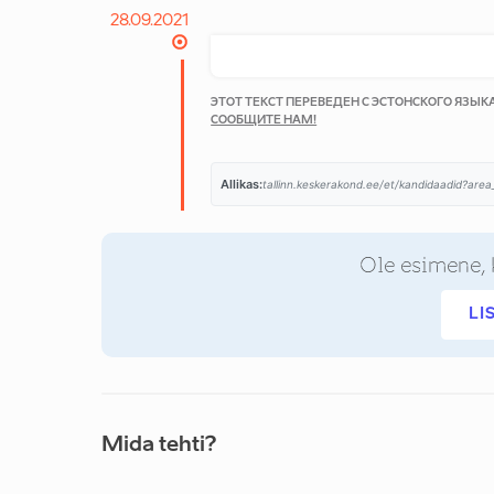
28.09.2021
ЭТОТ ТЕКСТ ПЕРЕВЕДЕН С ЭСТОНСКОГО ЯЗЫ
СООБЩИТЕ НАМ!
Allikas:
tallinn.keskerakond.ee/et/kandidaadid?area_
Ole esimene, 
LI
Mida tehti?