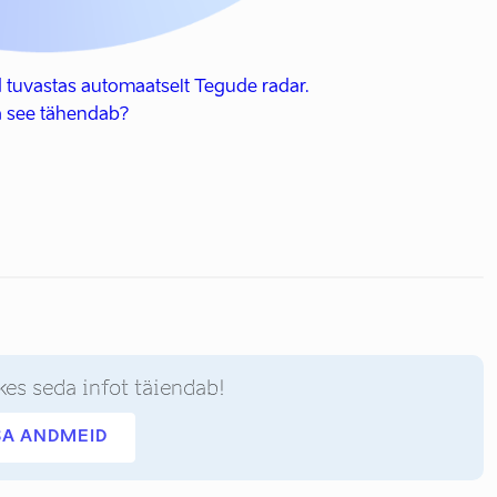
 tuvastas automaatselt Tegude radar.
 see tähendab?
kes seda infot täiendab!
SA ANDMEID