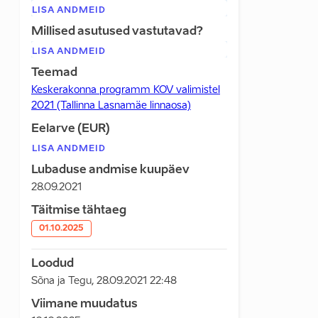
LISA ANDMEID
Millised asutused vastutavad?
LISA ANDMEID
Teemad
Keskerakonna programm KOV valimistel
2021 (Tallinna Lasnamäe linnaosa)
Eelarve (EUR)
LISA ANDMEID
Lubaduse andmise kuupäev
28.09.2021
Täitmise tähtaeg
01.10.2025
Loodud
Sõna ja Tegu
,
28.09.2021 22:48
Viimane muudatus