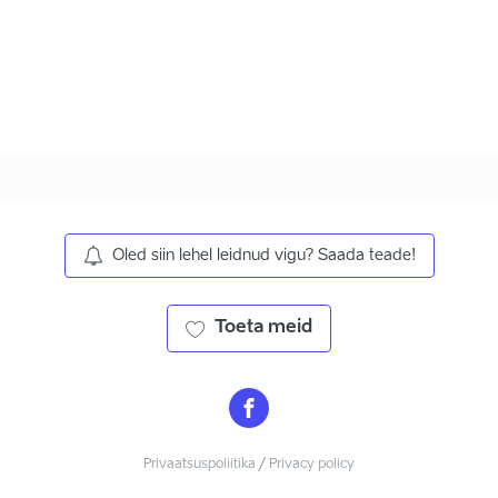
Oled siin lehel leidnud vigu? Saada teade!
Toeta meid
Privaatsuspoliitika / Privacy policy