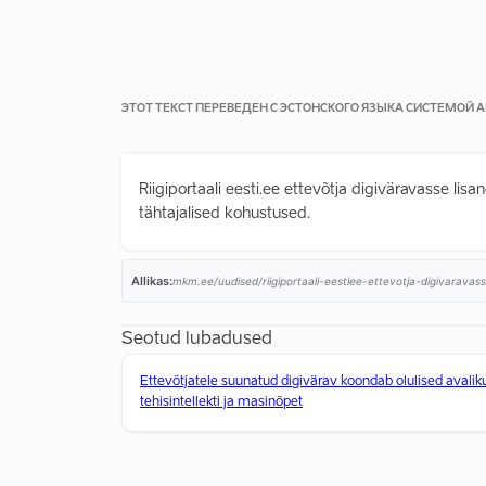
ЭТОТ ТЕКСТ ПЕРЕВЕДЕН С ЭСТОНСКОГО ЯЗЫКА СИСТЕМОЙ
Riigiportaali eesti.ee ettevõtja digiväravasse lis
tähtajalised kohustused.
Allikas:
mkm.ee/uudised/riigiportaali-eestiee-ettevotja-digivaravas
Seotud lubadused
Ettevõtjatele suunatud digivärav koondab olulised avaliku
tehisintellekti ja masinõpet