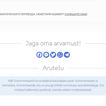
ТОМАТИЧЕСКОГО ПЕРЕВОДА. ЗАМЕТИЛИ ОШИБКУ?
СООБЩИТЕ НАМ!
Jaga oma arvamust!
Arutelu
NB! Kommentaarid on avaldatud kasutajate poolt. Kommentaare ei
toimetata. Komentaaride sisu ei pruugi ühtida toimetuse seisukohtadega. Kui
märkad sobimatut postitust, teavita sellest moderaatoreid.