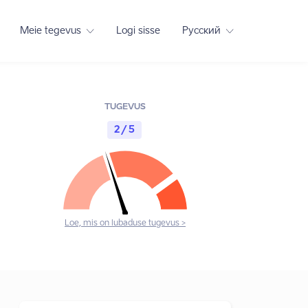
Meie tegevus
Logi sisse
Русский
TUGEVUS
2 / 5
Loe, mis on lubaduse tugevus >