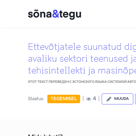
Ettevõtjatele suunatud di
avaliku sektori teenused j
tehisintellekti ja masinõp
ЭТОТ ТЕКСТ ПЕРЕВЕДЕН С ЭСТОНСКОГО ЯЗЫКА СИСТЕМОЙ АВ
|
|
4
Staatus:
TEGEMISEL
MUUDA