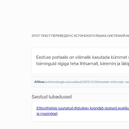
ЭТОТ ТЕКСТ ПЕРЕВЕДЕН С ЭСТОНСКОГО ЯЗЫКА СИСТЕМОЙ
Eesti.ee portaalis on võimalik kasutada kümmet u
toiminguid riigiga teha lihtsamalt, kiiremini ja läb
Allikas:
aritehnoloogia.ee/uudised/2025/12/30/eestiee-ettevotja-va
Seotud lubadused
Ettevõtjatele suunatud digivärav koondab olulised avaliku 
ja masinõpet