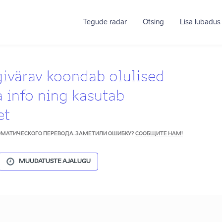
Tegude radar
Otsing
Lisa lubadus
givärav koondab olulised
a info ning kasutab
et
ТОМАТИЧЕСКОГО ПЕРЕВОДА. ЗАМЕТИЛИ ОШИБКУ?
СООБЩИТЕ НАМ!
MUUDATUSTE AJALUGU