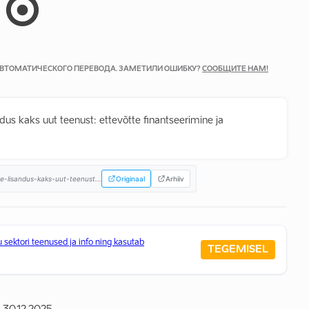
 АВТОМАТИЧЕСКОГО ПЕРЕВОДА. ЗАМЕТИЛИ ОШИБКУ?
СООБЩИТЕ НАМ!
andus kaks uut teenust: ettevõtte finantseerimine ja
se-lisandus-kaks-uut-teenust...
Originaal
Arhiiv
 sektori teenused ja info ning kasutab
TEGEMISEL