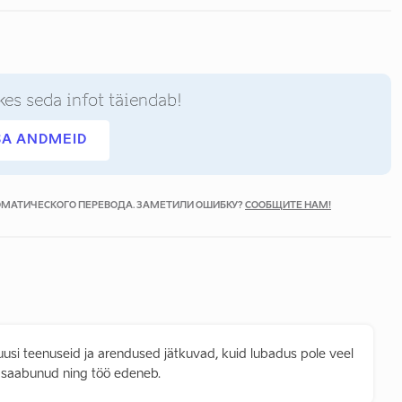
kes seda infot täiendab!
SA ANDMEID
ТОМАТИЧЕСКОГО ПЕРЕВОДА. ЗАМЕТИЛИ ОШИБКУ?
СООБЩИТЕ НАМ!
 uusi teenuseid ja arendused jätkuvad, kuid lubadus pole veel
el saabunud ning töö edeneb.