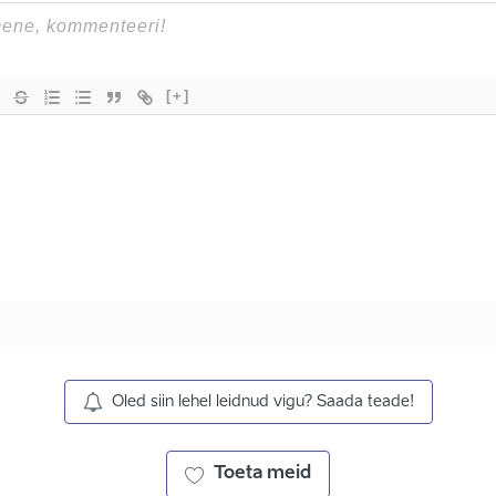
[+]
Oled siin lehel leidnud vigu? Saada teade!
Toeta meid