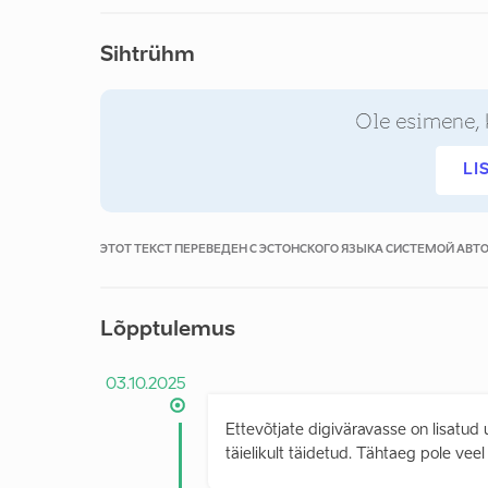
Sihtrühm
Ole esimene, 
LI
ЭТОТ ТЕКСТ ПЕРЕВЕДЕН С ЭСТОНСКОГО ЯЗЫКА СИСТЕМОЙ АВ
Lõpptulemus
03.10.2025
Ettevõtjate digiväravasse on lisatud
täielikult täidetud. Tähtaeg pole ve