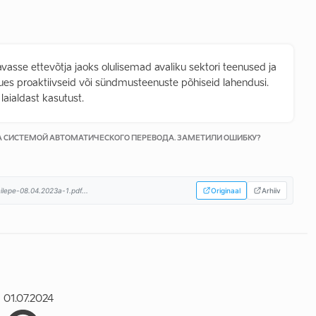
vasse ettevõtja jaoks olulisemad avaliku sektori teenused ja
ues proaktiivseid või sündmusteenuste põhiseid lahendusi.
laialdast kasutust.
КА СИСТЕМОЙ АВТОМАТИЧЕСКОГО ПЕРЕВОДА. ЗАМЕТИЛИ ОШИБКУ?
ilepe-08.04.2023a-1.pdf...
Originaal
Arhiiv
01.07.2024