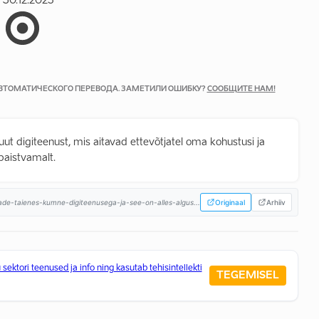
30.12.2025
 АВТОМАТИЧЕСКОГО ПЕРЕВОДА. ЗАМЕТИЛИ ОШИБКУ?
СООБЩИТЕ НАМ!
ut digiteenust, mis aitavad ettevõtjatel oma kohustusi ja
ipaistvamalt.
ade-taienes-kumne-digiteenusega-ja-see-on-alles-algus...
Originaal
Arhiiv
sektori teenused ja info ning kasutab tehisintellekti
TEGEMISEL