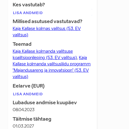
Kes vastutab?
LISA ANDMEID
Millised asutused vastutavad?
Kaja Kallase kolmas valitsus (53. EV
valitsus)
Teemad
Kaja Kallase kolmanda valitsuse
koalitsioonileping (53. EV valitsus)
,
Kaja
Kallase kolmanda valitsusliidu programm
"Majandusareng ja innovatsioon" (53. EV
valitsus)
Eelarve (EUR)
LISA ANDMEID
Lubaduse andmise kuupäev
08.04.2023
Täitmise tähtaeg
01.03.2027