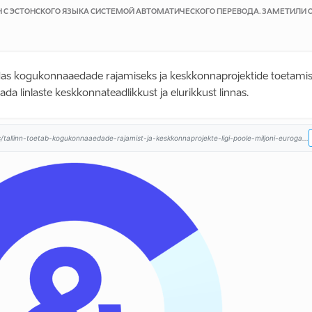
Н С ЭСТОНСКОГО ЯЗЫКА СИСТЕМОЙ АВТОМАТИЧЕСКОГО ПЕРЕВОДА. ЗАМЕТИЛИ
aldas kogukonnaaedade rajamiseks ja keskkonnaprojektide toetam
ada linlaste keskkonnateadlikkust ja elurikkust linnas.
is/tallinn-toetab-kogukonnaaedade-rajamist-ja-keskkonnaprojekte-ligi-poole-miljoni-euroga...