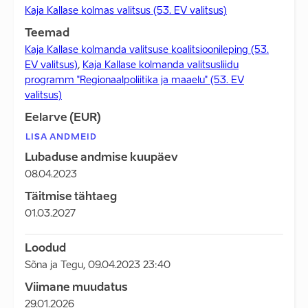
Kaja Kallase kolmas valitsus (53. EV valitsus)
Teemad
Kaja Kallase kolmanda valitsuse koalitsioonileping (53.
EV valitsus)
,
Kaja Kallase kolmanda valitsusliidu
programm "Regionaalpoliitika ja maaelu" (53. EV
valitsus)
Eelarve (EUR)
LISA ANDMEID
Lubaduse andmise kuupäev
08.04.2023
Täitmise tähtaeg
01.03.2027
Loodud
Sõna ja Tegu
,
09.04.2023 23:40
Viimane muudatus
29.01.2026