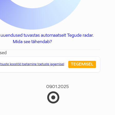
 uuendused tuvastas automaatselt Tegude radar.
Mida see tähendab?
sed
TEGEMISEL
tsuste koostöö toetamine toetuste jagamisel
09.01.2025