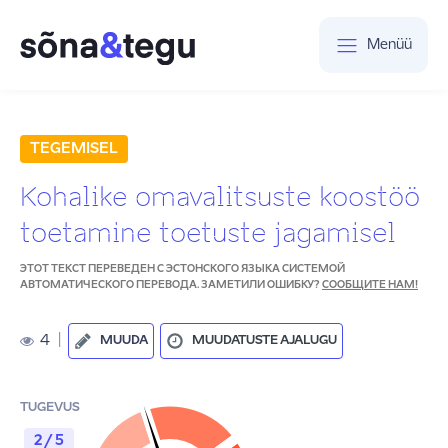
Menüü
TEGEMISEL
Kohalike omavalitsuste koostöö
toetamine toetuste jagamisel
ЭТОТ ТЕКСТ ПЕРЕВЕДЕН С ЭСТОНСКОГО ЯЗЫКА СИСТЕМОЙ
АВТОМАТИЧЕСКОГО ПЕРЕВОДА. ЗАМЕТИЛИ ОШИБКУ?
СООБЩИТЕ НАМ!
4
|
MUUDA
MUUDATUSTE AJALUGU
TUGEVUS
2 / 5