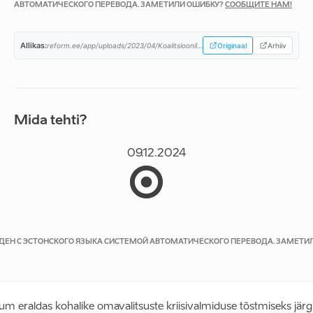
АВТОМАТИЧЕСКОГО ПЕРЕВОДА. ЗАМЕТИЛИ ОШИБКУ?
СООБЩИТЕ НАМ!
Allikas:
reform.ee/app/uploads/2023/04/Koalitsioonilepe-08.04.2023a-1.pdf...
Originaal
Arhiiv
Mida tehti?
09.12.2024
ЕДЕН С ЭСТОНСКОГО ЯЗЫКА СИСТЕМОЙ АВТОМАТИЧЕСКОГО ПЕРЕВОДА. ЗАМЕТИ
ium eraldas kohalike omavalitsuste kriisivalmiduse tõstmiseks jä