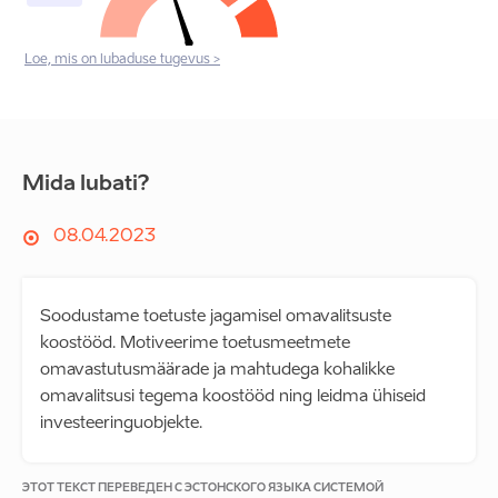
Loe, mis on lubaduse tugevus >
Mida lubati?
08.04.2023
Soodustame toetuste jagamisel omavalitsuste
koostööd. Motiveerime toetusmeetmete
omavastutusmäärade ja mahtudega kohalikke
omavalitsusi tegema koostööd ning leidma ühiseid
investeeringuobjekte.
ЭТОТ ТЕКСТ ПЕРЕВЕДЕН С ЭСТОНСКОГО ЯЗЫКА СИСТЕМОЙ