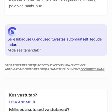
aspektid on täielikult täidetud. Töö jätkub ja tähtaeg
pole veel saabunud.
Selle lubaduse uuendused tuvastas automaatselt Tegude
radar.
Mida see tähendab?
ЭТОТ ТЕКСТ ПЕРЕВЕДЕН С ЭСТОНСКОГО ЯЗЫКА СИСТЕМОЙ
АВТОМАТИЧЕСКОГО ПЕРЕВОДА. ЗАМЕТИЛИ ОШИБКУ?
СООБЩИТЕ НАМ!
Kes vastutab?
LISA ANDMEID
Millised asutused vastutavad?