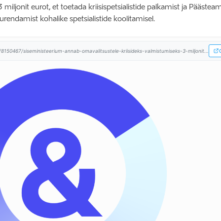
 miljonit eurot, et toetada kriisispetsialistide palkamist ja Päästeam
endamist kohalike spetsialistide koolitamisel.
8150467/siseministeerium-annab-omavalitsustele-kriisideks-valmistumiseks-3-miljonit...