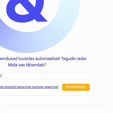
uendused tuvastas automaatselt Tegude radar.
Mida see tähendab?
d
TEGEMISEL
ste koostöö toetamine toetuste jagamisel