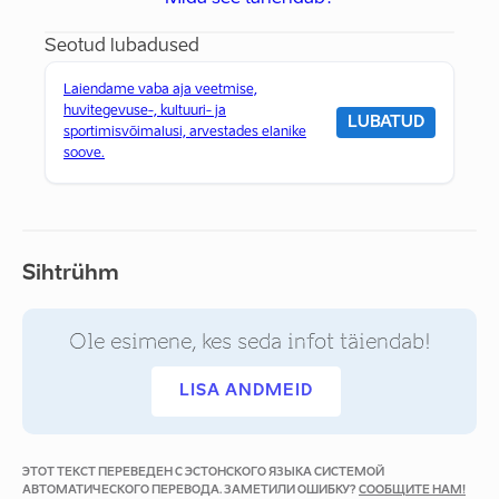
Seotud lubadused
Laiendame vaba aja veetmise,
huvitegevuse-, kultuuri- ja
LUBATUD
sportimisvõimalusi, arvestades elanike
soove.
Sihtrühm
Ole esimene, kes seda infot täiendab!
LISA ANDMEID
ЭТОТ ТЕКСТ ПЕРЕВЕДЕН С ЭСТОНСКОГО ЯЗЫКА СИСТЕМОЙ
АВТОМАТИЧЕСКОГО ПЕРЕВОДА. ЗАМЕТИЛИ ОШИБКУ?
СООБЩИТЕ НАМ!