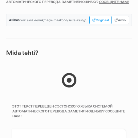
АВТОМАТИЧЕСКОГО ПЕРЕВОДА. ЗАМЕТИЛИ ОШИБКУ?
СООБЩИТЕ НАМ!
Allikas:
kov.ekre.ee/mk/harju-maakond/saue-vald/programm...
Originaal
Arhiiv
Mida tehti?
ЭТОТ ТЕКСТ ПЕРЕВЕДЕН С ЭСТОНСКОГО ЯЗЫКА СИСТЕМОЙ
АВТОМАТИЧЕСКОГО ПЕРЕВОДА. ЗАМЕТИЛИ ОШИБКУ?
СООБЩИТЕ
НАМ!