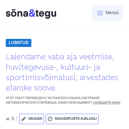
Menüü
LUBATUD
Laiendame vaba aja veetmise,
huvitegevuse-, kultuuri- ja
sportimisvõimalusi, arvestades
elanike soove.
ЭТОТ ТЕКСТ ПЕРЕВЕДЕН С ЭСТОНСКОГО ЯЗЫКА СИСТЕМОЙ
АВТОМАТИЧЕСКОГО ПЕРЕВОДА. ЗАМЕТИЛИ ОШИБКУ?
СООБЩИТЕ НАМ!
5
|
MUUDA
MUUDATUSTE AJALUGU