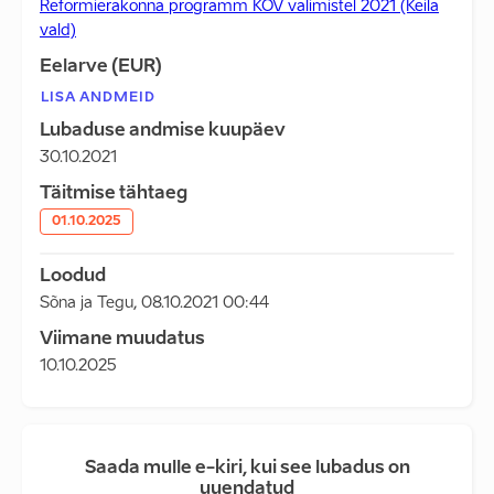
Reformierakonna programm KOV valimistel 2021 (Keila
vald)
Eelarve (EUR)
LISA ANDMEID
Lubaduse andmise kuupäev
30.10.2021
Täitmise tähtaeg
01.10.2025
Loodud
Sõna ja Tegu
,
08.10.2021 00:44
Viimane muudatus
10.10.2025
Saada mulle e-kiri, kui see lubadus on
uuendatud