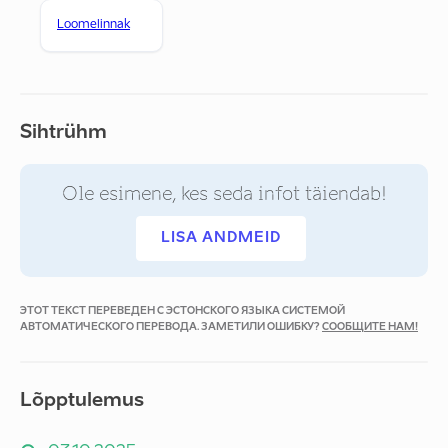
Loomelinnak
Sihtrühm
Ole esimene, kes seda infot täiendab!
LISA ANDMEID
ЭТОТ ТЕКСТ ПЕРЕВЕДЕН С ЭСТОНСКОГО ЯЗЫКА СИСТЕМОЙ
АВТОМАТИЧЕСКОГО ПЕРЕВОДА. ЗАМЕТИЛИ ОШИБКУ?
СООБЩИТЕ НАМ!
Lõpptulemus