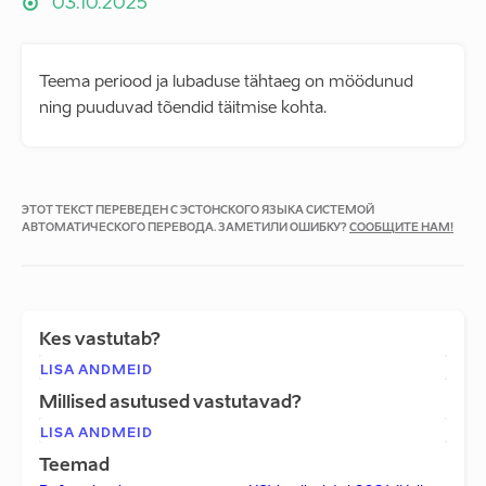
03.10.2025
Teema periood ja lubaduse tähtaeg on möödunud
ning puuduvad tõendid täitmise kohta.
ЭТОТ ТЕКСТ ПЕРЕВЕДЕН С ЭСТОНСКОГО ЯЗЫКА СИСТЕМОЙ
АВТОМАТИЧЕСКОГО ПЕРЕВОДА. ЗАМЕТИЛИ ОШИБКУ?
СООБЩИТЕ НАМ!
Kes vastutab?
LISA ANDMEID
Millised asutused vastutavad?
LISA ANDMEID
Teemad