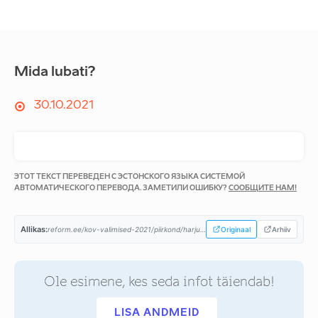
Mida lubati?
30.10.2021
ЭТОТ ТЕКСТ ПЕРЕВЕДЕН С ЭСТОНСКОГО ЯЗЫКА СИСТЕМОЙ
АВТОМАТИЧЕСКОГО ПЕРЕВОДА. ЗАМЕТИЛИ ОШИБКУ?
СООБЩИТЕ НАМ!
Allikas:
reform.ee/kov-valimised-2021/piirkond/harjumaa/anija-vald/...
Originaal
Arhiiv
Ole esimene, kes seda infot täiendab!
LISA ANDMEID