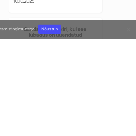
10.10.2025
Nõustun
utamistingimustega.
Saada mulle e-kiri, kui see
lubadus on uuendatud
SUBSCRIBE