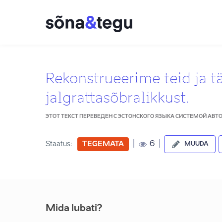
Rekonstrueerime teid ja 
jalgrattasõbralikkust.
ЭТОТ ТЕКСТ ПЕРЕВЕДЕН С ЭСТОНСКОГО ЯЗЫКА СИСТЕМОЙ АВ
|
|
6
Staatus:
TEGEMATA
MUUDA
Mida lubati?