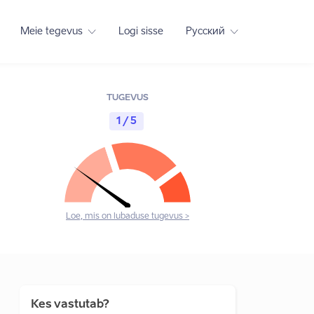
Meie tegevus
Logi sisse
Русский
TUGEVUS
1 / 5
Loe, mis on lubaduse tugevus >
Kes vastutab?