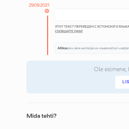
29.09.2021
ЭТОТ ТЕКСТ ПЕРЕВЕДЕН С ЭСТОНСКОГО ЯЗЫ
СООБЩИТЕ НАМ!
Allikas:
kov.ekre.ee/mk/jarva-maakond/turi-vald/p
Ole esimene, 
LI
Mida tehti?