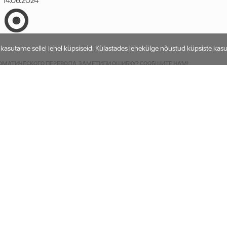
14.06.2024
asutame sellel lehel küpsiseid. Külastades lehekülge nõustud küpsiste kas
ТОМАТИЧЕСКОГО ПЕРЕВОДА. ЗАМЕТИЛИ ОШИБКУ?
СООБЩИТЕ НАМ!
eede lumetõrje teenuse osutamiseks aastatel 2024–2028.
s/-/procurement/49388717-e7ce-4cf9-b401-a033ac2aa501...
Originaal
Arhiiv