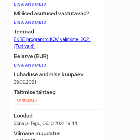
LISA ANDMEID
Millised asutused vastutavad?
LISA ANDMEID
Teemad
EKRE programm KOV valimistel 2021
(Türi vald)
Eelarve (EUR)
LISA ANDMEID
Lubaduse andmise kuupäev
29.09.2021
Täitmise tähtaeg
01.10.2025
Loodud
Sõna ja Tegu
,
06.10.2021 18:44
Viimane muudatus