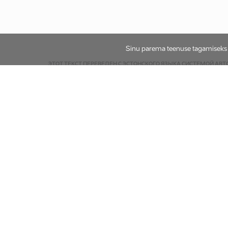
Sinu parema teenuse tagamiseks k
ЭТОТ ТЕКСТ ПЕРЕВЕДЕН С ЭСТОНСКОГО ЯЗЫКА СИСТЕМОЙ АВ
Türi Haldus kuulutas välja riigihanke Türi valla t
Allikas:
op.europa.eu/en/web/public-procurement/procurement-detail