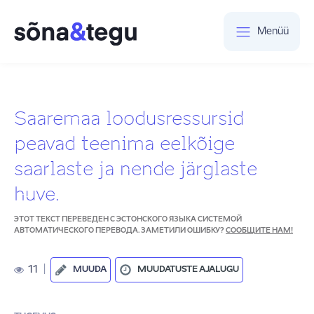
Menüü
Saaremaa loodusressursid
peavad teenima eelkõige
saarlaste ja nende järglaste
huve.
ЭТОТ ТЕКСТ ПЕРЕВЕДЕН С ЭСТОНСКОГО ЯЗЫКА СИСТЕМОЙ
АВТОМАТИЧЕСКОГО ПЕРЕВОДА. ЗАМЕТИЛИ ОШИБКУ?
СООБЩИТЕ НАМ!
11
|
MUUDA
MUUDATUSTE AJALUGU