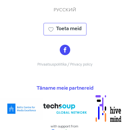
РУССКИЙ
Toeta meid
Privaatsuspoliitika / Privacy policy
Täname meie partnereid