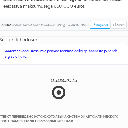
eeldatava maksumusega 650 000 eurot.
Allikas:
saaremaavald.ee/vallavalitsuse-istung-29-aprillil-2025...
Originaal
Arhiiv
Seotud lubadused
Saaremaa loodusressursid peavad teenima eelkõige saarlaste ja nende
järglaste huve.
05.08.2025
Т ТЕКСТ ПЕРЕВЕДЕН С ЭСТОНСКОГО ЯЗЫКА СИСТЕМОЙ АВТОМАТИЧЕСКОГО
ЕВОДА. ЗАМЕТИЛИ ОШИБКУ?
СООБЩИТЕ НАМ!