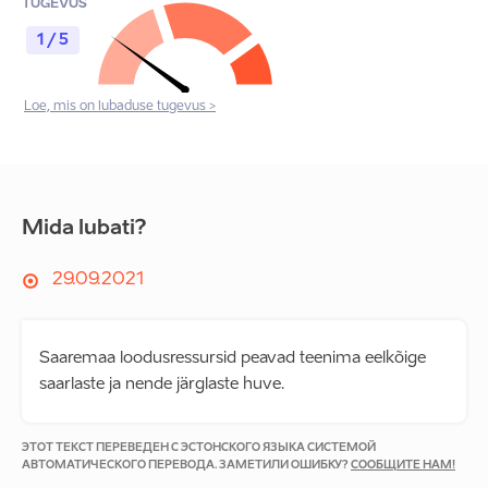
TUGEVUS
1 / 5
Loe, mis on lubaduse tugevus >
Mida lubati?
29.09.2021
Saaremaa loodusressursid peavad teenima eelkõige
saarlaste ja nende järglaste huve.
ЭТОТ ТЕКСТ ПЕРЕВЕДЕН С ЭСТОНСКОГО ЯЗЫКА СИСТЕМОЙ
АВТОМАТИЧЕСКОГО ПЕРЕВОДА. ЗАМЕТИЛИ ОШИБКУ?
СООБЩИТЕ НАМ!