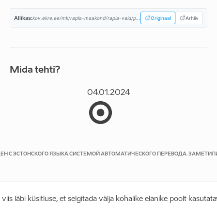
Allikas:
kov.ekre.ee/mk/rapla-maakond/rapla-vald/programm...
Originaal
Arhiiv
Mida tehti?
04.01.2024
ДЕН С ЭСТОНСКОГО ЯЗЫКА СИСТЕМОЙ АВТОМАТИЧЕСКОГО ПЕРЕВОДА. ЗАМЕТИЛ
iis läbi küsitluse, et selgitada välja kohalike elanike poolt kasutat