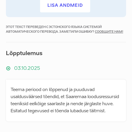
LISA ANDMEID
ЭТОТ ТЕКСТ ПЕРЕВЕДЕН С ЭСТОНСКОГО ЯЗЫКА СИСТЕМОЙ
АВТОМАТИЧЕСКОГО ПЕРЕВОДА. ЗАМЕТИЛИ ОШИБКУ?
СООБЩИТЕ НАМ!
Lõpptulemus
03.10.2025
Teema periood on lõppenud ja puuduvad
usaldusväärsed tõendid, et Saaremaa loodusressursid
teeniksid eelkõige saarlaste ja nende järglaste huve.
Esitatud tegevused ei tõenda lubaduse täitmist.