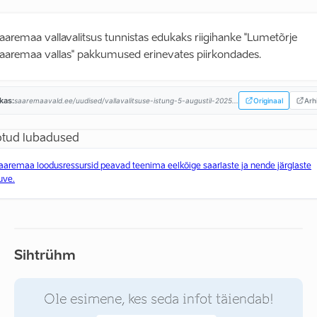
aaremaa vallavalitsus tunnistas edukaks riigihanke "Lumetõrje
aaremaa vallas" pakkumused erinevates piirkondades.
ikas:
saaremaavald.ee/uudised/vallavalitsuse-istung-5-augustil-2025...
Originaal
Arhi
tud lubadused
aaremaa loodusressursid peavad teenima eelkõige saarlaste ja nende järglaste
uve.
Sihtrühm
Ole esimene, kes seda infot täiendab!