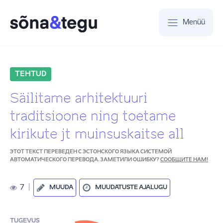
Menüü
TEHTUD
Säilitame arhitektuuri
traditsioone ning toetame
kirikute jt muinsuskaitse all
ЭТОТ ТЕКСТ ПЕРЕВЕДЕН С ЭСТОНСКОГО ЯЗЫКА СИСТЕМОЙ
АВТОМАТИЧЕСКОГО ПЕРЕВОДА. ЗАМЕТИЛИ ОШИБКУ?
СООБЩИТЕ НАМ!
7
|
MUUDA
MUUDATUSTE AJALUGU
TUGEVUS