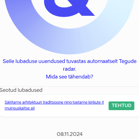
Selle lubaduse uuendused tuvastas automaatselt Tegude
radar.
Mida see tähendab?
Seotud lubadused
Säilitame arhitektuuri traditsioone ning toetame kirikute jt
TEHTUD
muinsuskaitse all
08.11.2024