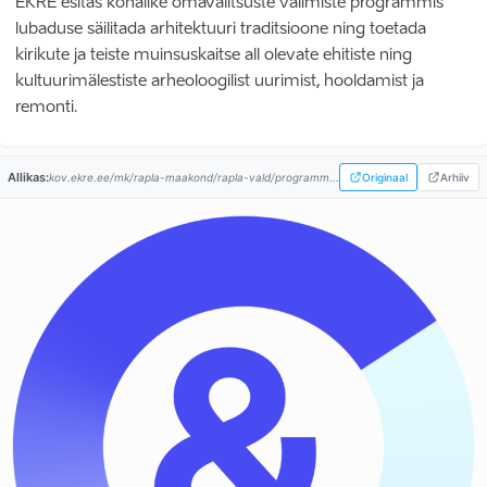
EKRE esitas kohalike omavalitsuste valimiste programmis
lubaduse säilitada arhitektuuri traditsioone ning toetada
kirikute ja teiste muinsuskaitse all olevate ehitiste ning
kultuurimälestiste arheoloogilist uurimist, hooldamist ja
remonti.
Allikas:
kov.ekre.ee/mk/rapla-maakond/rapla-vald/programm...
Originaal
Arhiiv