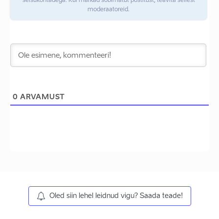
seisukohtadega. Kui märkad sobimatut postitust, teavita sellest
moderaatoreid.
0
ARVAMUST
Oled siin lehel leidnud vigu? Saada teade!