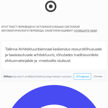
ЭТОТ ТЕКСТ ПЕРЕВЕДЕН С ЭСТОНСКОГО ЯЗЫКА СИСТЕМОЙ
АВТОМАТИЧЕСКОГО ПЕРЕВОДА. ЗАМЕТИЛИ ОШИБКУ?
СООБЩИТЕ НАМ!
Tallinna Arhitektuuribiennaal keskendus ressursitõhususele
ja taaskasutusele arhitektuuris, rõhutades traditsiooniliste
ehitusmaterjalide ja -meetodite olulisust.
Allikas:
sirp.ee/s1-artiklid/arhitektuur/aeg-hakata-varuma/...
Originaal
Arhiiv