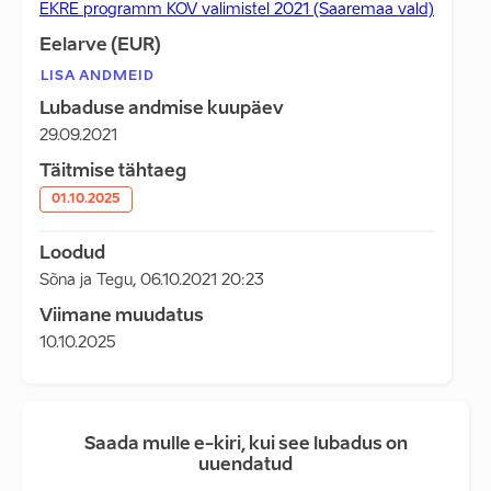
EKRE programm KOV valimistel 2021 (Saaremaa vald)
Eelarve (EUR)
LISA ANDMEID
Lubaduse andmise kuupäev
29.09.2021
Täitmise tähtaeg
01.10.2025
Loodud
Sõna ja Tegu
,
06.10.2021 20:23
Viimane muudatus
10.10.2025
Saada mulle e-kiri, kui see lubadus on
uuendatud