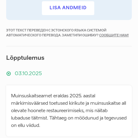
LISA ANDMEID
ЭТОТ ТЕКСТ ПЕРЕВЕДЕН С ЭСТОНСКОГО ЯЗЫКА СИСТЕМОЙ
АВТОМАТИЧЕСКОГО ПЕРЕВОДА. ЗАМЕТИЛИ ОШИБКУ?
СООБЩИТЕ НАМ!
Lõpptulemus
03.10.2025
Muinsuskaitseamet eraldas 2025. aastal
märkimisväärsed toetused kirikute ja muinsuskaitse all
olevate hoonete restaureerimiseks, mis näitab
lubaduse täitmist. Tähtaeg on möödunud ja tegevused
on ellu viidud.