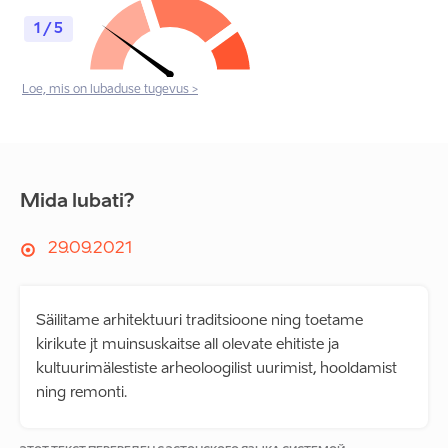
1 / 5
Loe, mis on lubaduse tugevus >
Mida lubati?
29.09.2021
Säilitame arhitektuuri traditsioone ning toetame
kirikute jt muinsuskaitse all olevate ehitiste ja
kultuurimälestiste arheoloogilist uurimist, hooldamist
ning remonti.