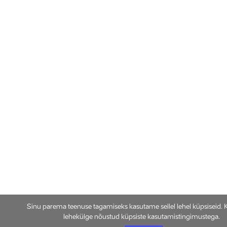
Sinu parema teenuse tagamiseks kasutame sellel lehel küpsiseid. 
lehekülge nõustud küpsiste kasutamistingimustega.