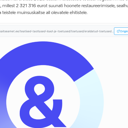
 millest 2 321 316 eurot suunati hoonete restaureerimisele, sealh
ja teistele muinsuskaitse all olevatele ehitistele.
aitseamet.ee/teatised-taotlused-load-ja-toetused/toetused/eraldatud-toetused...
Origin