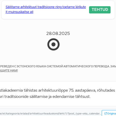
Säilitame arhitektuuri traditsioone ning toetame kirikute
TEHTUD
jt muinsuskaitse all
28.08.2025
ПЕРЕВЕДЕН С ЭСТОНСКОГО ЯЗЫКА СИСТЕМОЙ АВТОМАТИЧЕСКОГО ПЕРЕВОДА. З
БЩИТЕ НАМ!
stiakadeemia tähistas arhitektuuriõppe 75. aastapäeva, rõhutades
ri traditsioonide säilitamise ja edendamise tähtsust.
e/et/kategooria/erialad/arhitektuuriteaduskond/leht/1/?post_type=eka_calendar...
Origina