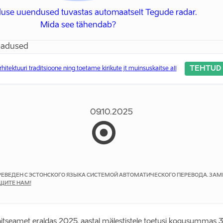
duse uuendused tuvastas automaatselt Tegude radar.
Mida see tähendab?
badused
TEHTUD
hitektuuri traditsioone ning toetame kirikute jt muinsuskaitse all
09.10.2025
ЕРЕВЕДЕН С ЭСТОНСКОГО ЯЗЫКА СИСТЕМОЙ АВТОМАТИЧЕСКОГО ПЕРЕВОДА. ЗА
ЩИТЕ НАМ!
itseamet eraldas 2025. aastal mälestistele toetusi kogusummas