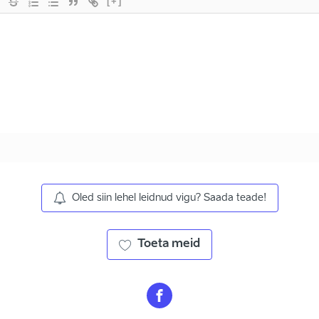
[+]
Oled siin lehel leidnud vigu? Saada teade!
Toeta meid