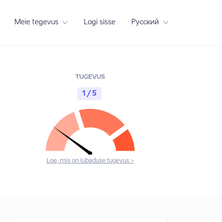
Meie tegevus
Logi sisse
Русский
TUGEVUS
1 / 5
Loe, mis on lubaduse tugevus >