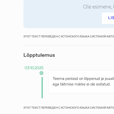
Ole esimene, 
LI
ЭТОТ ТЕКСТ ПЕРЕВЕДЕН С ЭСТОНСКОГО ЯЗЫКА СИСТЕМОЙ АВ
Lõpptulemus
03.10.2025
Teema periood on lõppenud ja puuduv
ega täitmise märke ei ole esitatud.
ЭТОТ ТЕКСТ ПЕРЕВЕДЕН С ЭСТОНСКОГО ЯЗЫКА СИСТЕМОЙ АВ