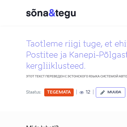
Taotleme riigi tuge, et eh
Postitee ja Kanepi-Põlgas
kergliiklusteed.
ЭТОТ ТЕКСТ ПЕРЕВЕДЕН С ЭСТОНСКОГО ЯЗЫКА СИСТЕМОЙ АВ
|
|
12
Staatus:
TEGEMATA
MUUDA