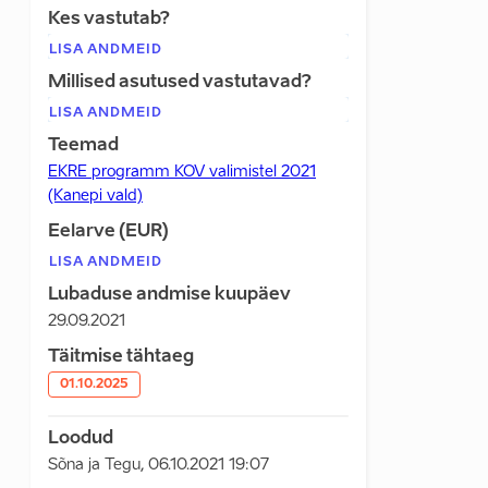
Kes vastutab?
LISA ANDMEID
Millised asutused vastutavad?
LISA ANDMEID
Teemad
EKRE programm KOV valimistel 2021
(Kanepi vald)
Eelarve (EUR)
LISA ANDMEID
Lubaduse andmise kuupäev
29.09.2021
Täitmise tähtaeg
01.10.2025
Loodud
Sõna ja Tegu
,
06.10.2021 19:07