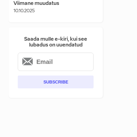
Viimane muudatus
10.10.2025
Saada mulle e-kiri, kui see
lubadus on uuendatud
SUBSCRIBE