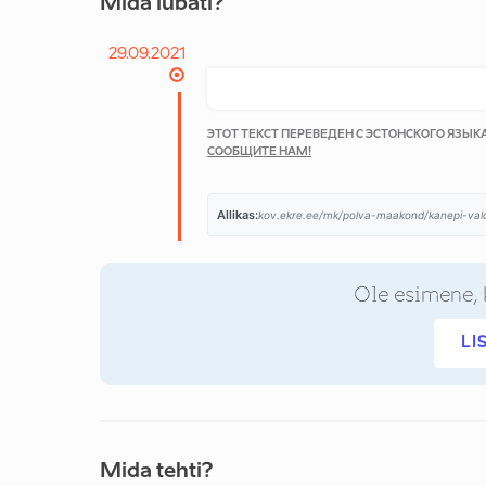
Mida lubati?
29.09.2021
ЭТОТ ТЕКСТ ПЕРЕВЕДЕН С ЭСТОНСКОГО ЯЗЫ
СООБЩИТЕ НАМ!
Allikas:
kov.ekre.ee/mk/polva-maakond/kanepi-val
Ole esimene, 
LI
Mida tehti?