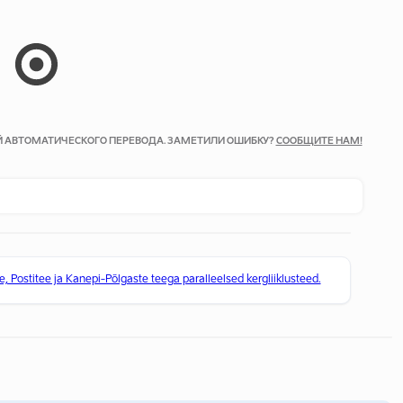
ОЙ АВТОМАТИЧЕСКОГО ПЕРЕВОДА. ЗАМЕТИЛИ ОШИБКУ?
СООБЩИТЕ НАМ!
e, Postitee ja Kanepi-Põlgaste teega paralleelsed kergliiklusteed.