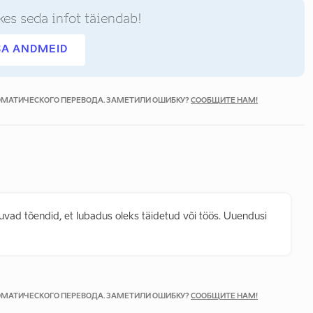
kes seda infot täiendab!
SA ANDMEID
ТОМАТИЧЕСКОГО ПЕРЕВОДА. ЗАМЕТИЛИ ОШИБКУ?
СООБЩИТЕ НАМ!
ad tõendid, et lubadus oleks täidetud või töös. Uuendusi
ТОМАТИЧЕСКОГО ПЕРЕВОДА. ЗАМЕТИЛИ ОШИБКУ?
СООБЩИТЕ НАМ!