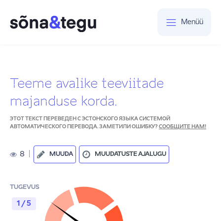
Menüü
Teeme avalike teeviitade
majanduse korda.
ЭТОТ ТЕКСТ ПЕРЕВЕДЕН С ЭСТОНСКОГО ЯЗЫКА СИСТЕМОЙ
АВТОМАТИЧЕСКОГО ПЕРЕВОДА. ЗАМЕТИЛИ ОШИБКУ?
СООБЩИТЕ НАМ!
8
|
MUUDA
MUUDATUSTE AJALUGU
TUGEVUS
1 / 5