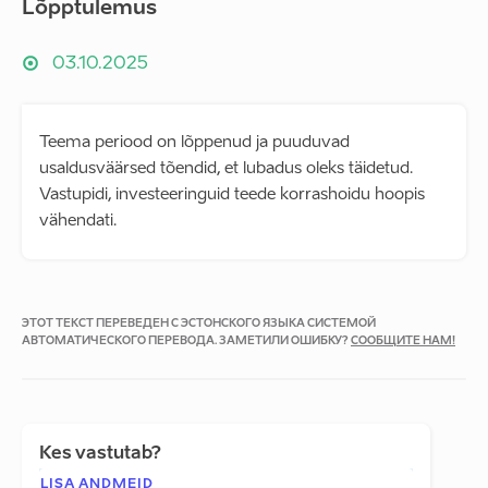
Lõpptulemus
03.10.2025
Teema periood on lõppenud ja puuduvad
usaldusväärsed tõendid, et lubadus oleks täidetud.
Vastupidi, investeeringuid teede korrashoidu hoopis
vähendati.
ЭТОТ ТЕКСТ ПЕРЕВЕДЕН С ЭСТОНСКОГО ЯЗЫКА СИСТЕМОЙ
АВТОМАТИЧЕСКОГО ПЕРЕВОДА. ЗАМЕТИЛИ ОШИБКУ?
СООБЩИТЕ НАМ!
Kes vastutab?
LISA ANDMEID