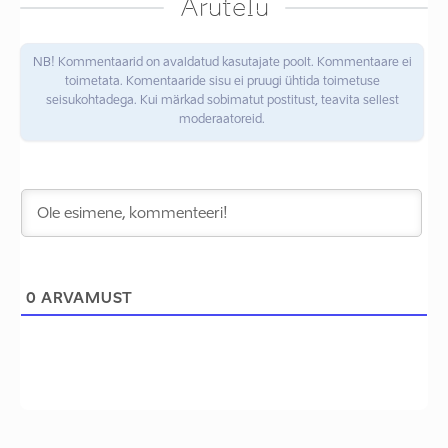
Arutelu
NB! Kommentaarid on avaldatud kasutajate poolt. Kommentaare ei
toimetata. Komentaaride sisu ei pruugi ühtida toimetuse
seisukohtadega. Kui märkad sobimatut postitust, teavita sellest
moderaatoreid.
0
ARVAMUST