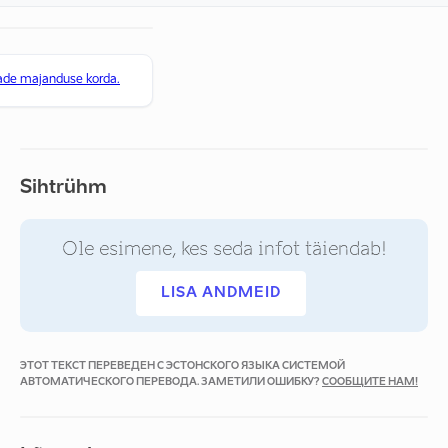
tade majanduse korda.
Sihtrühm
Ole esimene, kes seda infot täiendab!
LISA ANDMEID
ЭТОТ ТЕКСТ ПЕРЕВЕДЕН С ЭСТОНСКОГО ЯЗЫКА СИСТЕМОЙ
АВТОМАТИЧЕСКОГО ПЕРЕВОДА. ЗАМЕТИЛИ ОШИБКУ?
СООБЩИТЕ НАМ!