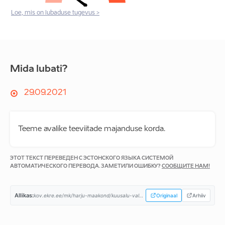
Loe, mis on lubaduse tugevus >
Mida lubati?
29.09.2021
Teeme avalike teeviitade majanduse korda.
ЭТОТ ТЕКСТ ПЕРЕВЕДЕН С ЭСТОНСКОГО ЯЗЫКА СИСТЕМОЙ
АВТОМАТИЧЕСКОГО ПЕРЕВОДА. ЗАМЕТИЛИ ОШИБКУ?
СООБЩИТЕ НАМ!
Allikas:
kov.ekre.ee/mk/harju-maakond/kuusalu-vald/programm...
Originaal
Arhiiv