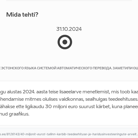
Mida tehti?
31.10.2024
 С ЭСТОНСКОГО ЯЗЫКА СИСТЕМОЙ АВТОМАТИЧЕСКОГО ПЕРЕВОДА. ЗАМЕТИЛИ О
kogu alustas 2024. aasta teise lisaeelarve menetlemist, mis toob ka
ähendamise mitmes olulises valdkonnas, sealhulgas teedeehituses
ähakse ette ligikaudu 30 miljoni euro suurust kärbet, kuna planee
nud graafikus.
ee/8126143/40-miljonit-eurot-tallinn-karbib-teedeehituse-ja-haridusinvesteeringute-arvelt..