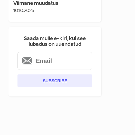
Viimane muudatus
10.10.2025
Saada mulle e-kiri, kui see
lubadus on uuendatud
SUBSCRIBE