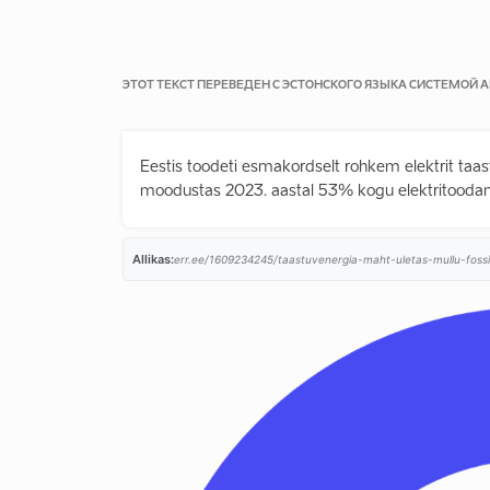
ЭТОТ ТЕКСТ ПЕРЕВЕДЕН С ЭСТОНСКОГО ЯЗЫКА СИСТЕМОЙ
Eestis toodeti esmakordselt rohkem elektrit taast
moodustas 2023. aastal 53% kogu elektritoodan
Allikas:
err.ee/1609234245/taastuvenergia-maht-uletas-mullu-fossiil