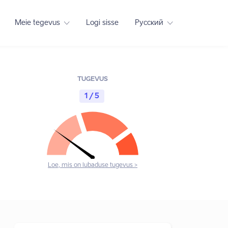
Meie tegevus
Logi sisse
Русский
TUGEVUS
1 / 5
Loe, mis on lubaduse tugevus >