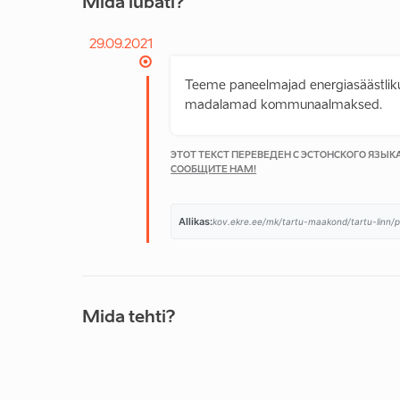
Mida lubati?
29.09.2021
Teeme paneelmajad energiasäästlikuk
madalamad kommunaalmaksed.
ЭТОТ ТЕКСТ ПЕРЕВЕДЕН С ЭСТОНСКОГО ЯЗЫ
СООБЩИТЕ НАМ!
Allikas:
kov.ekre.ee/mk/tartu-maakond/tartu-linn/
Mida tehti?