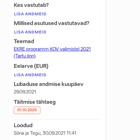
Kes vastutab?
LISA ANDMEID
Millised asutused vastutavad?
LISA ANDMEID
Teemad
EKRE programm KOV valimistel 2021
(Tartu linn)
Eelarve (EUR)
LISA ANDMEID
Lubaduse andmise kuupäev
29.09.2021
Täitmise tähtaeg
01.10.2025
Loodud
Sõna ja Tegu
,
30.09.2021 11:41