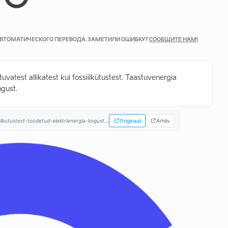
 АВТОМАТИЧЕСКОГО ПЕРЕВОДА. ЗАМЕТИЛИ ОШИБКУ?
СООБЩИТЕ НАМ!
uvatest allikatest kui fossiilkütustest. Taastuvenergia
gust.
kutustest-toodetud-elektrienergia-kogust...
Originaal
Arhiiv