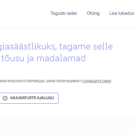
Tegude radar
Otsing
Lisa lubadus
asäästlikuks, tagame selle
e tõusu ja madalamad
ТОМАТИЧЕСКОГО ПЕРЕВОДА. ЗАМЕТИЛИ ОШИБКУ?
СООБЩИТЕ НАМ!
MUUDATUSTE AJALUGU