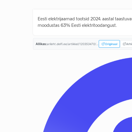
Eesti elektrijaamad tootsid 2024. aastal taastuvat
moodustas 63% Eesti elektritoodangust.
Allikas:
arileht.delfi.ee/artikkel/120353470/...
Originaal
Arhi