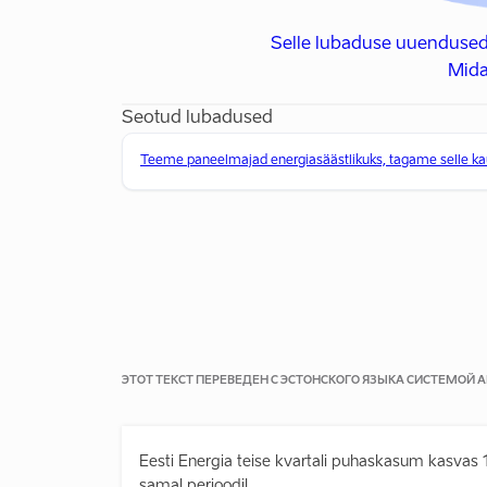
Selle lubaduse uuendused
Mida
Seotud lubadused
Teeme paneelmajad energiasäästlikuks, tagame selle 
ЭТОТ ТЕКСТ ПЕРЕВЕДЕН С ЭСТОНСКОГО ЯЗЫКА СИСТЕМОЙ
Eesti Energia teise kvartali puhaskasum kasvas 1
samal perioodil.