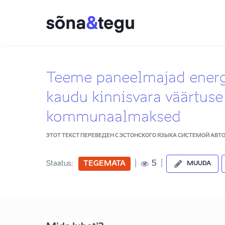
Teeme paneelmajad energi
kaudu kinnisvara väärtus
kommunaalmaksed
ЭТОТ ТЕКСТ ПЕРЕВЕДЕН С ЭСТОНСКОГО ЯЗЫКА СИСТЕМОЙ АВ
|
|
5
Staatus:
TEGEMATA
MUUDA