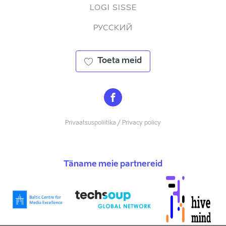
LOGI SISSE
РУССКИЙ
Toeta meid
Privaatsuspoliitika / Privacy policy
Täname meie partnereid