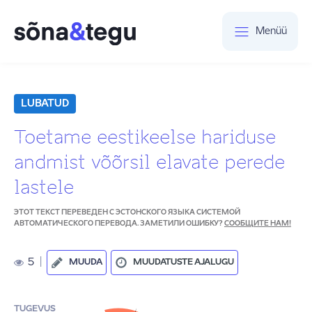
Menüü
LUBATUD
Toetame eestikeelse hariduse
andmist võõrsil elavate perede
lastele
ЭТОТ ТЕКСТ ПЕРЕВЕДЕН С ЭСТОНСКОГО ЯЗЫКА СИСТЕМОЙ
АВТОМАТИЧЕСКОГО ПЕРЕВОДА. ЗАМЕТИЛИ ОШИБКУ?
СООБЩИТЕ НАМ!
5
|
MUUDA
MUUDATUSTE AJALUGU
TUGEVUS