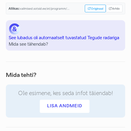
Allikas:
valimised.sotsid.ee/et/programm/...
Originaal
Arhiiv
See lubadus oli automaatselt tuvastatud Tegude radariga
Mida see tähendab?
Mida tehti?
Ole esimene, kes seda infot täiendab!
LISA ANDMEID