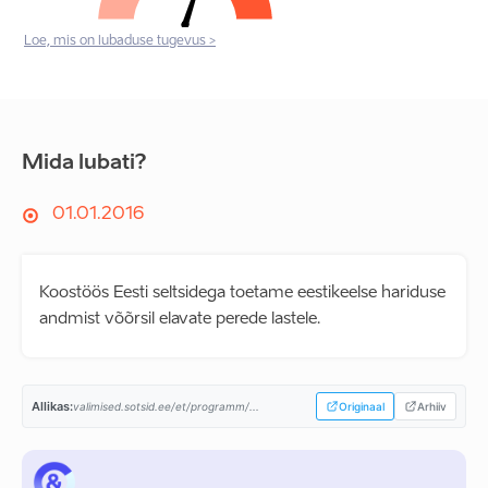
Loe, mis on lubaduse tugevus >
Mida lubati?
01.01.2016
Koostöös Eesti seltsidega toetame eestikeelse hariduse
andmist võõrsil elavate perede lastele.
Allikas:
valimised.sotsid.ee/et/programm/...
Originaal
Arhiiv