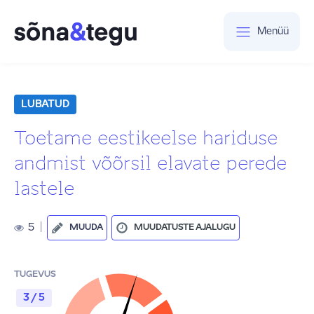
Menüü
LUBATUD
Toetame eestikeelse hariduse
andmist võõrsil elavate perede
lastele
5
|
MUUDA
MUUDATUSTE AJALUGU
TUGEVUS
3 / 5