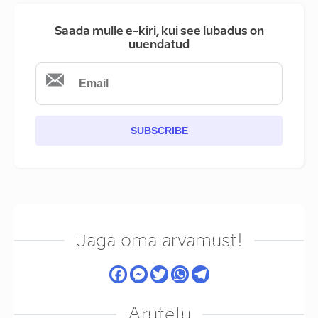
Saada mulle e-kiri, kui see lubadus on
uuendatud
SUBSCRIBE
Jaga oma arvamust!
Arutelu