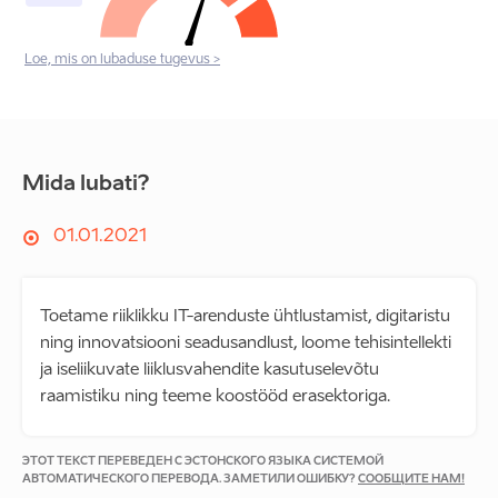
Loe, mis on lubaduse tugevus >
Mida lubati?
01.01.2021
Toetame riiklikku IT-arenduste ühtlustamist, digitaristu
ning innovatsiooni seadusandlust, loome tehisintellekti
ja iseliikuvate liiklusvahendite kasutuselevõtu
raamistiku ning teeme koostööd erasektoriga.
ЭТОТ ТЕКСТ ПЕРЕВЕДЕН С ЭСТОНСКОГО ЯЗЫКА СИСТЕМОЙ
АВТОМАТИЧЕСКОГО ПЕРЕВОДА. ЗАМЕТИЛИ ОШИБКУ?
СООБЩИТЕ НАМ!