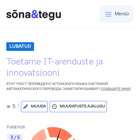
Menüü
LUBATUD
Toetame IT-arenduste ja
innovatsiooni
ЭТОТ ТЕКСТ ПЕРЕВЕДЕН С ЭСТОНСКОГО ЯЗЫКА СИСТЕМОЙ
АВТОМАТИЧЕСКОГО ПЕРЕВОДА. ЗАМЕТИЛИ ОШИБКУ?
СООБЩИТЕ НАМ!
5
|
MUUDA
MUUDATUSTE AJALUGU
TUGEVUS
3 / 5