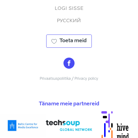
LOGI SISSE
РУССКИЙ
Toeta meid
Privaatsuspoliitika / Privacy policy
Täname meie partnereid