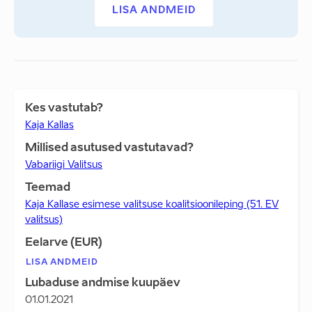
LISA ANDMEID
Kes vastutab?
Kaja Kallas
Millised asutused vastutavad?
Vabariigi Valitsus
Teemad
Kaja Kallase esimese valitsuse koalitsioonileping (51. EV
valitsus)
Eelarve (EUR)
LISA ANDMEID
Lubaduse andmise kuupäev
01.01.2021