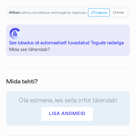
Allikas:
valitsus.ee/valitsuse-eesmargid-ja-tegevused/valitsemise-alused/koostooleping...
Originaal
Arhiiv
See lubadus oli automaatselt tuvastatud Tegude radariga
Mida see tähendab?
Mida tehti?
Ole esimene, kes seda infot täiendab!
LISA ANDMEID