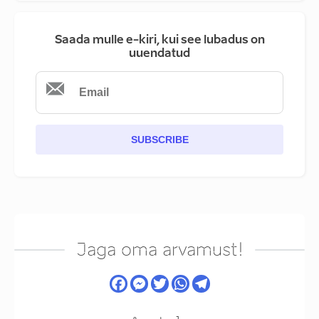
Saada mulle e-kiri, kui see lubadus on
uuendatud
SUBSCRIBE
Jaga oma arvamust!