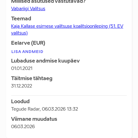
Millised asutused vastutavad?
Vabariigi Valitsus
Teemad
Kaja Kallase esimese valitsuse koalitsioonileping (51. EV
valitsus)
Eelarve (EUR)
LISA ANDMEID
Lubaduse andmise kuupäev
01.01.2021
Täitmise tähtaeg
31.12.2022
Loodud
Tegude Radar
,
06.03.2026 13:32
Viimane muudatus
06.03.2026