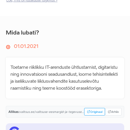
Loe, mis on lubaduse tugevus >
Mida lubati?
01.01.2021
Toetame riiklikku IT-arenduste ühtlustamist, digitaristu
ning innovatsiooni seadusandlust, loome tehisintellekti
ja iseliikuvate liiklusvahendite kasutuselevõtu
raamistiku ning teeme koostööd erasektoriga.
Allikas:
valitsus.ee/valitsuse-eesmargid-ja-tegevused/valitsemise-alused/koostooleping...
Originaal
Arhiiv