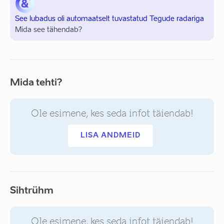
See lubadus oli automaatselt tuvastatud Tegude radariga
Mida see tähendab?
Mida tehti?
Ole esimene, kes seda infot täiendab!
LISA ANDMEID
Sihtrühm
Ole esimene, kes seda infot täiendab!