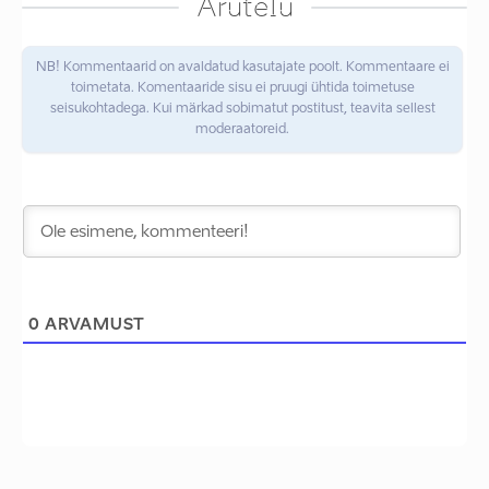
Arutelu
NB! Kommentaarid on avaldatud kasutajate poolt. Kommentaare ei
toimetata. Komentaaride sisu ei pruugi ühtida toimetuse
seisukohtadega. Kui märkad sobimatut postitust, teavita sellest
moderaatoreid.
0
ARVAMUST