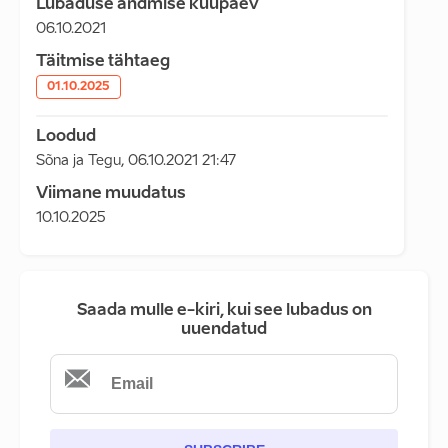
Lubaduse andmise kuupäev
06.10.2021
Täitmise tähtaeg
01.10.2025
Loodud
Sõna ja Tegu
,
06.10.2021 21:47
Viimane muudatus
10.10.2025
Saada mulle e-kiri, kui see lubadus on
uuendatud