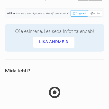
Allikas:
kov.ekre.ee/mk/voru-maakond/setomaa-vald/programm...
Originaal
Arhiiv
Ole esimene, kes seda infot täiendab!
LISA ANDMEID
Mida tehti?