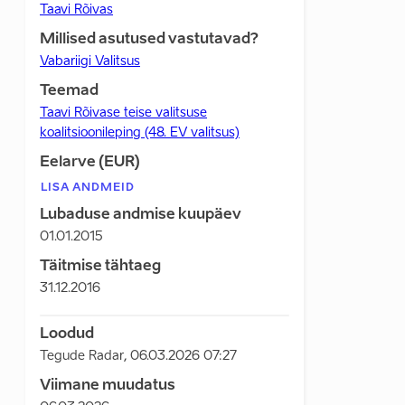
Taavi Rõivas
Millised asutused vastutavad?
Vabariigi Valitsus
Teemad
Taavi Rõivase teise valitsuse
koalitsioonileping (48. EV valitsus)
Eelarve (EUR)
LISA ANDMEID
Lubaduse andmise kuupäev
01.01.2015
Täitmise tähtaeg
31.12.2016
Loodud
Tegude Radar
,
06.03.2026 07:27
Viimane muudatus