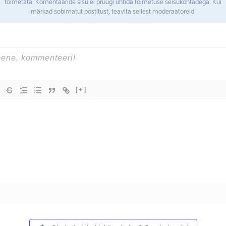
toimetata. Komentaaride sisu ei pruugi ühtida toimetuse seisukohtadega. Kui
märkad sobimatut postitust, teavita sellest moderaatoreid.
[+]