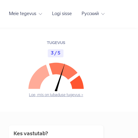
Meie tegevus
Logi sisse
Русский
TUGEVUS
3 / 5
Loe, mis on lubaduse tugevus >
Kes vastutab?