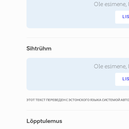
Ole esimene, 
LI
Sihtrühm
Ole esimene, 
LI
ЭТОТ ТЕКСТ ПЕРЕВЕДЕН С ЭСТОНСКОГО ЯЗЫКА СИСТЕМОЙ АВ
Lõpptulemus