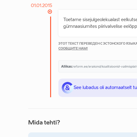
01.01.2015
Toetame sisejulgeolekualast eelkut
gümnaasiumites piirivalvelise eelõp
ЭТОТ ТЕКСТ ПЕРЕВЕДЕН С ЭСТОНСКОГО ЯЗЫ
СООБЩИТЕ НАМ!
Allikas:
reform.ee/erakond/koalitsioonid-valimispl
See lubadus oli automaatselt t
Mida tehti?