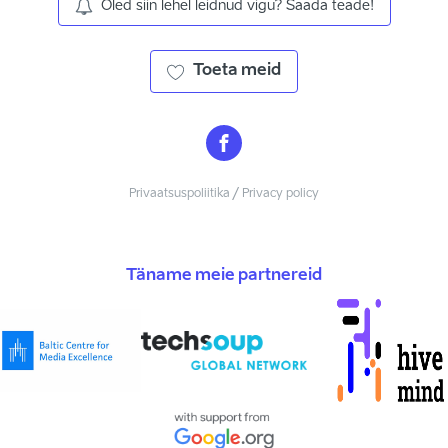
Oled siin lehel leidnud vigu? Saada teade!
Toeta meid
Privaatsuspoliitika / Privacy policy
Täname meie partnereid