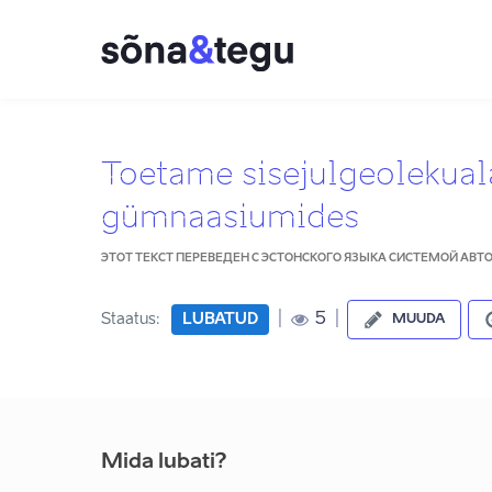
Toetame sisejulgeolekual
gümnaasiumides
ЭТОТ ТЕКСТ ПЕРЕВЕДЕН С ЭСТОНСКОГО ЯЗЫКА СИСТЕМОЙ АВ
|
|
5
Staatus:
LUBATUD
MUUDA
Mida lubati?