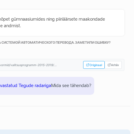
seõpet gümnaasiumides ning piiriäärsete maakondade
pe andmist.
КА СИСТЕМОЙ АВТОМАТИЧЕСКОГО ПЕРЕВОДА. ЗАМЕТИЛИ ОШИБКУ?
atvormid/valitsusprogramm-2015-2019/...
Originaal
Arhiiv
uvastatud Tegude radariga
Mida see tähendab?