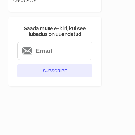
06.03.2026
Saada mulle e-kiri, kui see
lubadus on uuendatud
SUBSCRIBE