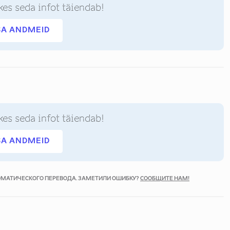
kes seda infot täiendab!
SA ANDMEID
kes seda infot täiendab!
SA ANDMEID
ТОМАТИЧЕСКОГО ПЕРЕВОДА. ЗАМЕТИЛИ ОШИБКУ?
СООБЩИТЕ НАМ!