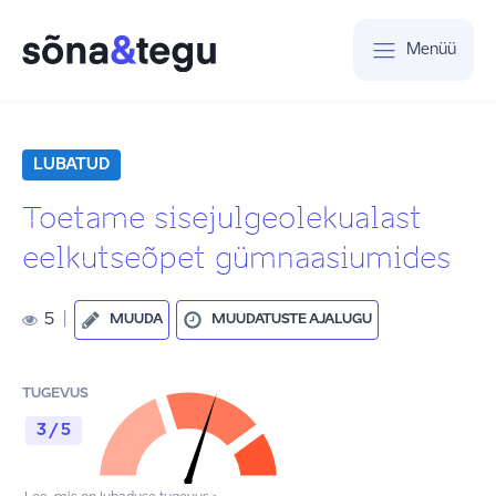
Menüü
LUBATUD
Toetame sisejulgeolekualast
eelkutseõpet gümnaasiumides
5
|
MUUDA
MUUDATUSTE AJALUGU
TUGEVUS
3 / 5