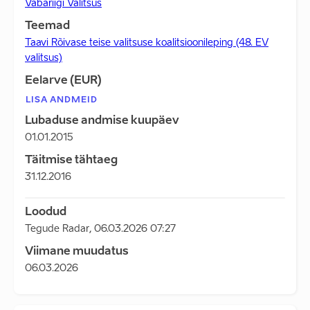
Vabariigi Valitsus
Teemad
Taavi Rõivase teise valitsuse koalitsioonileping (48. EV
valitsus)
Eelarve (EUR)
LISA ANDMEID
Lubaduse andmise kuupäev
01.01.2015
Täitmise tähtaeg
31.12.2016
Loodud
Tegude Radar
,
06.03.2026 07:27
Viimane muudatus
06.03.2026