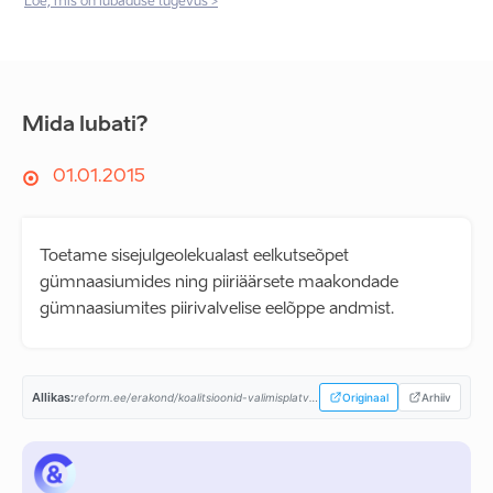
Loe, mis on lubaduse tugevus >
Mida lubati?
01.01.2015
Toetame sisejulgeolekualast eelkutseõpet
gümnaasiumides ning piiriäärsete maakondade
gümnaasiumites piirivalvelise eelõppe andmist.
Allikas:
reform.ee/erakond/koalitsioonid-valimisplatvormid/valitsusprogramm-2015-2019/...
Originaal
Arhiiv