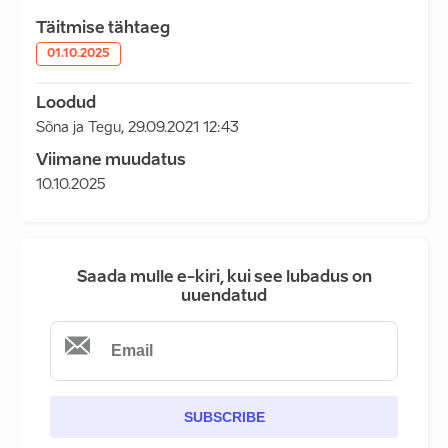
Täitmise tähtaeg
01.10.2025
Loodud
Sõna ja Tegu
,
29.09.2021 12:43
Viimane muudatus
10.10.2025
Saada mulle e-kiri, kui see lubadus on
uuendatud
SUBSCRIBE