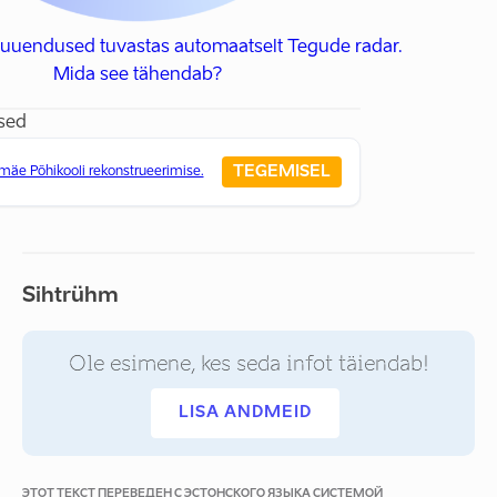
 uuendused tuvastas automaatselt Tegude radar.
Mida see tähendab?
sed
TEGEMISEL
mäe Põhikooli rekonstrueerimise.
Sihtrühm
Ole esimene, kes seda infot täiendab!
LISA ANDMEID
ЭТОТ ТЕКСТ ПЕРЕВЕДЕН С ЭСТОНСКОГО ЯЗЫКА СИСТЕМОЙ