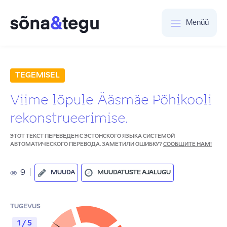
Menüü
TEGEMISEL
Viime lõpule Ääsmäe Põhikooli
rekonstrueerimise.
ЭТОТ ТЕКСТ ПЕРЕВЕДЕН С ЭСТОНСКОГО ЯЗЫКА СИСТЕМОЙ
АВТОМАТИЧЕСКОГО ПЕРЕВОДА. ЗАМЕТИЛИ ОШИБКУ?
СООБЩИТЕ НАМ!
9
|
MUUDA
MUUDATUSTE AJALUGU
TUGEVUS
1 / 5