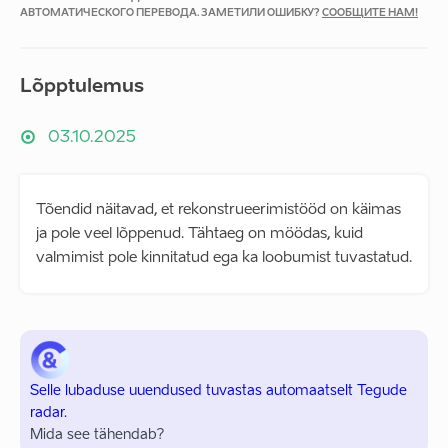
АВТОМАТИЧЕСКОГО ПЕРЕВОДА. ЗАМЕТИЛИ ОШИБКУ?
СООБЩИТЕ НАМ!
Lõpptulemus
03.10.2025
Tõendid näitavad, et rekonstrueerimistööd on käimas
ja pole veel lõppenud. Tähtaeg on möödas, kuid
valmimist pole kinnitatud ega ka loobumist tuvastatud.
Selle lubaduse uuendused tuvastas automaatselt Tegude
radar.
Mida see tähendab?