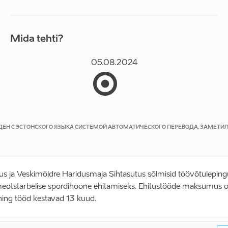
Mida tehti?
05.08.2024
ЕДЕН С ЭСТОНСКОГО ЯЗЫКА СИСТЕМОЙ АВТОМАТИЧЕСКОГО ПЕРЕВОДА. ЗАМЕТИ
tus ja Veskimöldre Haridusmaja Sihtasutus sõlmisid töövõtulepi
eotstarbelise spordihoone ehitamiseks. Ehitustööde maksumus on 
 ning tööd kestavad 13 kuud.