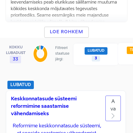
leevendamiseks peab elurikkuse säilitamine muutuma
kõikides keskkonda mõjutavates tegevustes
prioriteediks. Seame eesmärgiks meie majanduse
keskkonnajalajälje võimalikult kiire vähendamise,
sealhulgas ka majandustegevusest rikutud elukeskkonna
LOE ROHKEM
taastamise, pakkudes samal ajal ettevõtjatele
investeerimis- ja õiguskindlust. Läheme üle
KOKKU
ringmajandusele ja seame sihiks meie loodusressursside
Filtreeri
T
LUBATUD
LUBADUST
staatuse
maksimaalse väärindamise. Parandame
3
33
järgi:
metsandusvaldkonna andmekvaliteeti selleks, et tagada
Eesti metsade jätkusuutlik majandamine."
LUBATUD
Keskkonnatasude süsteemi
A
reformimine saastamise
va
vähendamiseks
Reformime keskkonnatasude süsteemi,