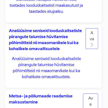
toetades looduskaitselist maakasutust ja
taastades elupaiku.
Analüüsime seniseid looduskaitseliste
A
piirangute talumise hüvitamise
va
põhimõtteid nii maaomanikele kui ka
kohalikele omavalitsustele
Analüüsime seniseid looduskaitseliste
piirangute talumise hüvitamise
põhimõtteid nii maaomanikele kui ka
kohalikele omavalitsustele.
Metsa- ja põllumaade raadamise
Av
maksustamine
a