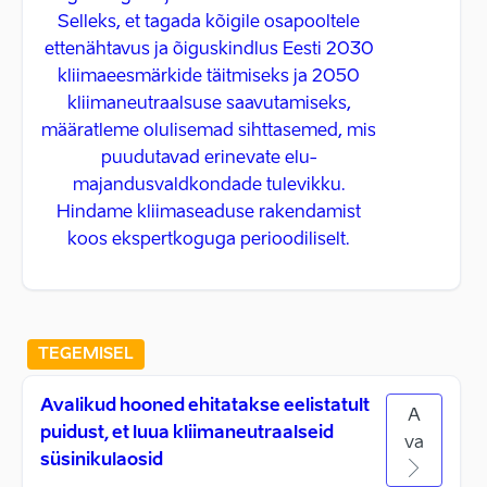
Selleks, et tagada kõigile osapooltele
ettenähtavus ja õiguskindlus Eesti 2030
kliimaeesmärkide täitmiseks ja 2050
kliimaneutraalsuse saavutamiseks,
määratleme olulisemad sihttasemed, mis
puudutavad erinevate elu-
majandusvaldkondade tulevikku.
Hindame kliimaseaduse rakendamist
koos ekspertkoguga perioodiliselt.
TEGEMISEL
Avalikud hooned ehitatakse eelistatult
A
puidust, et luua kliimaneutraalseid
va
süsinikulaosid