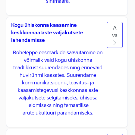
sihtmäära.
Kogu ühiskonna kaasamine
A
keskkonnaalaste väljakutsete
va
lahendamisse
Roheleppe eesmärkide saavutamine on
võimalik vaid kogu ühiskonna
teadlikkust suurendades ning erinevaid
huvirühmi kaasates. Suurendame
kommunikatsiooni-, teavitus- ja
kaasamistegevusi keskkonnaalaste
väljakutsete selgitamiseks, ühisosa
leidmiseks ning temaatilise
arutelukultuuri parandamiseks.