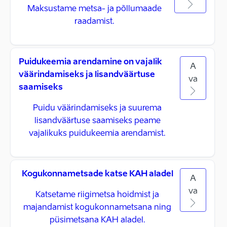
Maksustame metsa- ja põllumaade
raadamist.
Puidukeemia arendamine on vajalik
A
väärindamiseks ja lisandväärtuse
va
saamiseks
Puidu väärindamiseks ja suurema
lisandväärtuse saamiseks peame
vajalikuks puidukeemia arendamist.
Kogukonnametsade katse KAH aladel
A
va
Katsetame riigimetsa hoidmist ja
majandamist kogukonnametsana ning
püsimetsana KAH aladel.