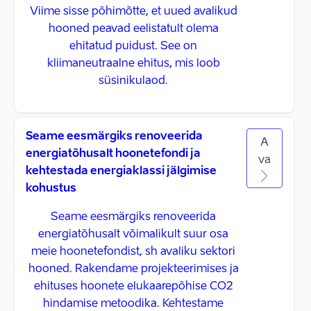
Viime sisse põhimõtte, et uued avalikud
hooned peavad eelistatult olema
ehitatud puidust. See on
kliimaneutraalne ehitus, mis loob
süsinikulaod.
Seame eesmärgiks renoveerida
A
energiatõhusalt hoonetefondi ja
va
kehtestada energiaklassi jälgimise
kohustus
Seame eesmärgiks renoveerida
energiatõhusalt võimalikult suur osa
meie hoonetefondist, sh avaliku sektori
hooned. Rakendame projekteerimises ja
ehituses hoonete elukaarepõhise CO2
hindamise metoodika. Kehtestame