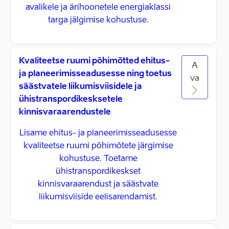
avalikele ja ärihoonetele energiaklassi
targa jälgimise kohustuse.
Kvaliteetse ruumi põhimõtted ehitus-
A
ja planeerimisseadusesse ning toetus
va
säästvatele liikumisviisidele ja
ühistranspordikesksetele
kinnisvaraarendustele
Lisame ehitus- ja planeerimisseadusesse
kvaliteetse ruumi põhimõtete järgimise
kohustuse. Toetame
ühistranspordikeskset
kinnisvaraarendust ja säästvate
liikumisviiside eelisarendamist.