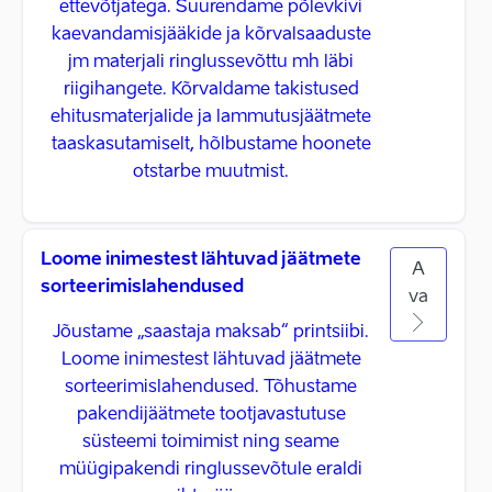
ettevõtjatega. Suurendame põlevkivi
kaevandamisjääkide ja kõrvalsaaduste
jm materjali ringlussevõttu mh läbi
riigihangete. Kõrvaldame takistused
ehitusmaterjalide ja lammutusjäätmete
taaskasutamiselt, hõlbustame hoonete
otstarbe muutmist.
Loome inimestest lähtuvad jäätmete
A
sorteerimislahendused
va
Jõustame „saastaja maksab“ printsiibi.
Loome inimestest lähtuvad jäätmete
sorteerimislahendused. Tõhustame
pakendijäätmete tootjavastutuse
süsteemi toimimist ning seame
müügipakendi ringlussevõtule eraldi