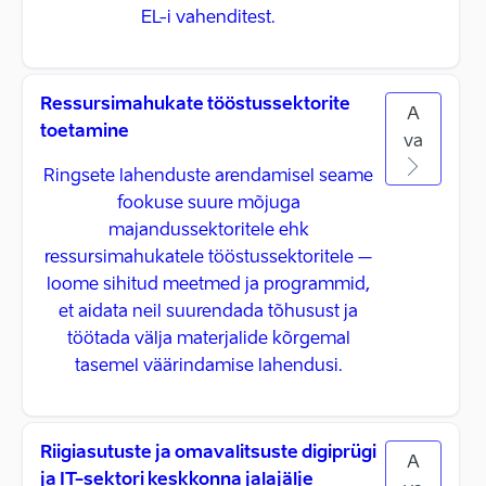
EL-i vahenditest.
Ressursimahukate tööstussektorite
A
toetamine
va
Ringsete lahenduste arendamisel seame
fookuse suure mõjuga
majandussektoritele ehk
ressursimahukatele tööstussektoritele –
loome sihitud meetmed ja programmid,
et aidata neil suurendada tõhusust ja
töötada välja materjalide kõrgemal
tasemel väärindamise lahendusi.
Riigiasutuste ja omavalitsuste digiprügi
A
ja IT-sektori keskkonna jalajälje