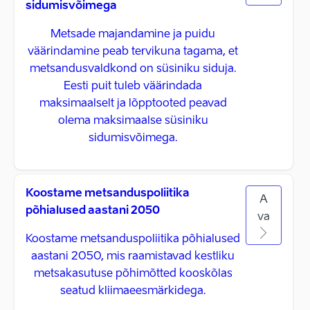
sidumisvõimega
Metsade majandamine ja puidu
väärindamine peab tervikuna tagama, et
metsandusvaldkond on süsiniku siduja.
Eesti puit tuleb väärindada
maksimaalselt ja lõpptooted peavad
olema maksimaalse süsiniku
sidumisvõimega.
Koostame metsanduspoliitika
A
põhialused aastani 2050
va
Koostame metsanduspoliitika põhialused
aastani 2050, mis raamistavad kestliku
metsakasutuse põhimõtted kooskõlas
seatud kliimaeesmärkidega.