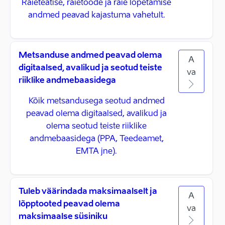
Raieteatise, raietööde ja raie lõpetamise
andmed peavad kajastuma vahetult.
Metsanduse andmed peavad olema
A
digitaalsed, avalikud ja seotud teiste
va
riiklike andmebaasidega
Kõik metsandusega seotud andmed
peavad olema digitaalsed, avalikud ja
olema seotud teiste riiklike
andmebaasidega (PPA, Teedeamet,
EMTA jne).
Tuleb väärindada maksimaalselt ja
A
lõpptooted peavad olema
va
maksimaalse süsiniku