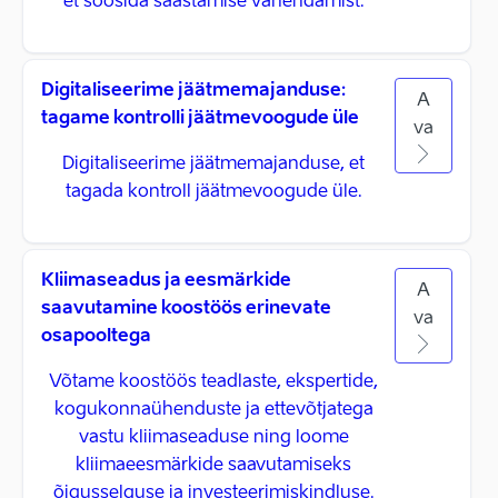
et soosida saastamise vähendamist.
Digitaliseerime jäätmemajanduse:
A
tagame kontrolli jäätmevoogude üle
va
Digitaliseerime jäätmemajanduse, et
tagada kontroll jäätmevoogude üle.
Kliimaseadus ja eesmärkide
A
saavutamine koostöös erinevate
va
osapooltega
Võtame koostöös teadlaste, ekspertide,
kogukonnaühenduste ja ettevõtjatega
vastu kliimaseaduse ning loome
kliimaeesmärkide saavutamiseks
õigusselguse ja investeerimiskindluse.