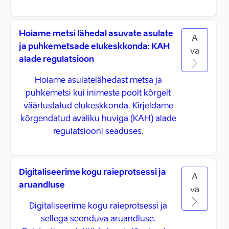
Hoiame metsi lähedal asuvate asulate
A
ja puhkemetsade elukeskkonda: KAH
va
alade regulatsioon
Hoiame asulatelähedast metsa ja
puhkemetsi kui inimeste poolt kõrgelt
väärtustatud elukeskkonda. Kirjeldame
kõrgendatud avaliku huviga (KAH) alade
regulatsiooni seaduses.
Digitaliseerime kogu raieprotsessi ja
A
aruandluse
va
Digitaliseerime kogu raieprotsessi ja
sellega seonduva aruandluse.