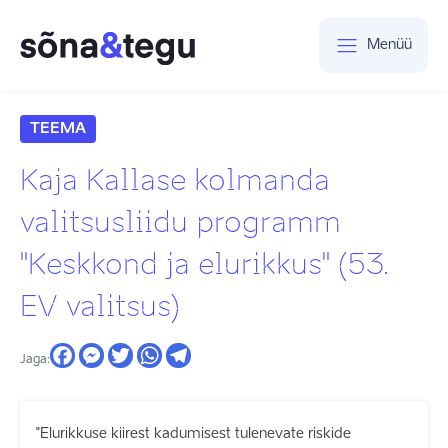
Menüü
TEEMA
Kaja Kallase kolmanda
valitsusliidu programm
"Keskkond ja elurikkus" (53.
EV valitsus)
Jaga:
"Elurikkuse kiirest kadumisest tulenevate riskide