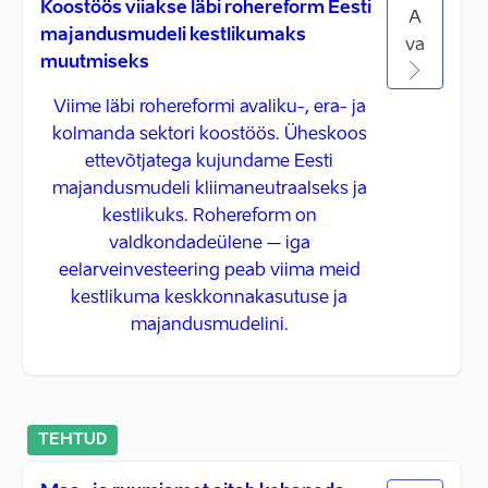
Koostöös viiakse läbi rohereform Eesti
A
majandusmudeli kestlikumaks
va
muutmiseks
Viime läbi rohereformi avaliku-, era- ja
kolmanda sektori koostöös. Üheskoos
ettevõtjatega kujundame Eesti
majandusmudeli kliimaneutraalseks ja
kestlikuks. Rohereform on
valdkondadeülene – iga
eelarveinvesteering peab viima meid
kestlikuma keskkonnakasutuse ja
majandusmudelini.
TEHTUD