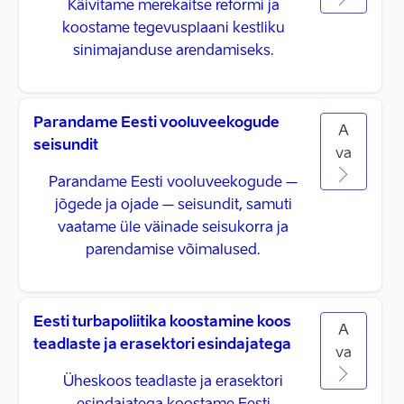
Käivitame merekaitse reformi ja
koostame tegevusplaani kestliku
sinimajanduse arendamiseks.
Parandame Eesti vooluveekogude
A
seisundit
va
Parandame Eesti vooluveekogude –
jõgede ja ojade – seisundit, samuti
vaatame üle väinade seisukorra ja
parendamise võimalused.
Eesti turbapoliitika koostamine koos
A
teadlaste ja erasektori esindajatega
va
Üheskoos teadlaste ja erasektori