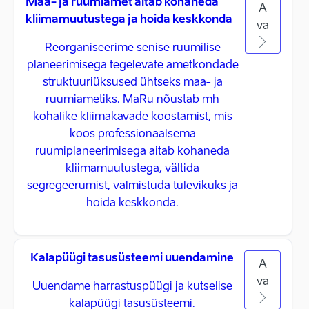
Maa- ja ruumiamet aitab kohaneda
A
kliimamuutustega ja hoida keskkonda
va
Reorganiseerime senise ruumilise
planeerimisega tegelevate ametkondade
struktuuriüksused ühtseks maa- ja
ruumiametiks. MaRu nõustab mh
kohalike kliimakavade koostamist, mis
koos professionaalsema
ruumiplaneerimisega aitab kohaneda
kliimamuutustega, vältida
segregeerumist, valmistuda tulevikuks ja
hoida keskkonda.
Kalapüügi tasusüsteemi uuendamine
A
va
Uuendame harrastuspüügi ja kutselise
kalapüügi tasusüsteemi.