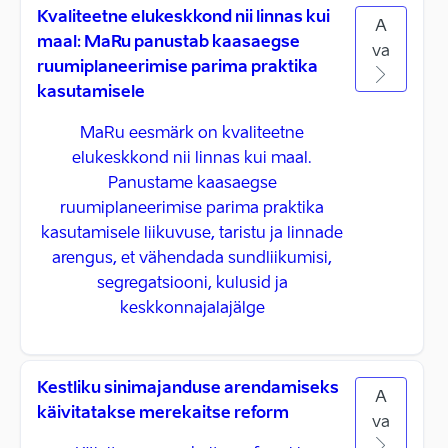
Kvaliteetne elukeskkond nii linnas kui
A
maal: MaRu panustab kaasaegse
va
ruumiplaneerimise parima praktika
kasutamisele
MaRu eesmärk on kvaliteetne
elukeskkond nii linnas kui maal.
Panustame kaasaegse
ruumiplaneerimise parima praktika
kasutamisele liikuvuse, taristu ja linnade
arengus, et vähendada sundliikumisi,
segregatsiooni, kulusid ja
keskkonnajalajälge
Kestliku sinimajanduse arendamiseks
A
käivitatakse merekaitse reform
va