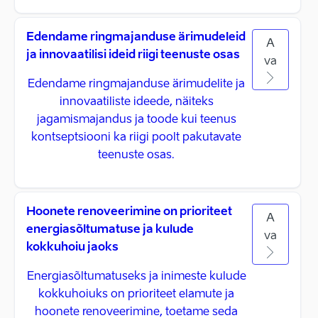
Edendame ringmajanduse ärimudeleid
A
ja innovaatilisi ideid riigi teenuste osas
va
Edendame ringmajanduse ärimudelite ja
innovaatiliste ideede, näiteks
jagamismajandus ja toode kui teenus
kontseptsiooni ka riigi poolt pakutavate
teenuste osas.
Hoonete renoveerimine on prioriteet
A
energiasõltumatuse ja kulude
va
kokkuhoiu jaoks
Energiasõltumatuseks ja inimeste kulude
kokkuhoiuks on prioriteet elamute ja
hoonete renoveerimine, toetame seda