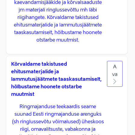
kaevandamisjääkide ja kõrvalsaaduste
jm materjali ringlussevõttu mh läbi
riigihangete. Kõrvaldame takistused
ehitusmaterjalide ja lammutusjäätmete
taaskasutamiselt, hõlbustame hoonete
otstarbe muutmist.
Kõrvaldame takistused
A
ehitusmaterjalide ja
va
lammutusjäätmete taaskasutamiselt,
hõlbustame hoonete otstarbe
muutmist
Ringmajanduse teekaardis seame
suunad Eesti ringmajanduse arenguks
(sh ringlussevõtu võimalused) üheskoos
riigi, omavalitsuste, vabakonna ja