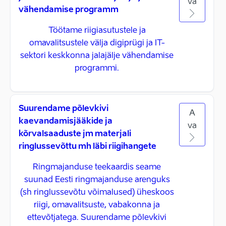
va
vähendamise programm
Töötame riigiasutustele ja
omavalitsustele välja digiprügi ja IT-
sektori keskkonna jalajälje vähendamise
programmi.
Suurendame põlevkivi
A
kaevandamisjääkide ja
va
kõrvalsaaduste jm materjali
ringlussevõttu mh läbi riigihangete
Ringmajanduse teekaardis seame
suunad Eesti ringmajanduse arenguks
(sh ringlussevõtu võimalused) üheskoos
riigi, omavalitsuste, vabakonna ja
ettevõtjatega. Suurendame põlevkivi