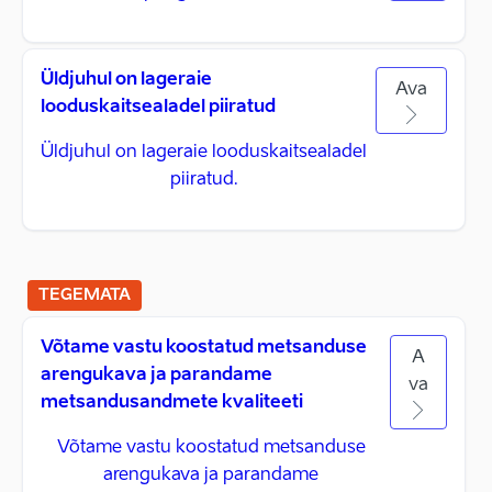
Üldjuhul on lageraie
Ava
looduskaitsealadel piiratud
Üldjuhul on lageraie looduskaitsealadel
piiratud.
TEGEMATA
Võtame vastu koostatud metsanduse
A
arengukava ja parandame
va
metsandusandmete kvaliteeti
Võtame vastu koostatud metsanduse
arengukava ja parandame