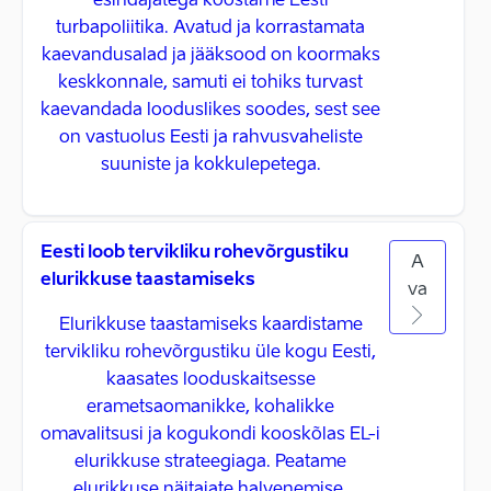
esindajatega koostame Eesti
turbapoliitika. Avatud ja korrastamata
kaevandusalad ja jääksood on koormaks
keskkonnale, samuti ei tohiks turvast
kaevandada looduslikes soodes, sest see
on vastuolus Eesti ja rahvusvaheliste
suuniste ja kokkulepetega.
Eesti loob tervikliku rohevõrgustiku
A
elurikkuse taastamiseks
va
Elurikkuse taastamiseks kaardistame
tervikliku rohevõrgustiku üle kogu Eesti,
kaasates looduskaitsesse
erametsaomanikke, kohalikke
omavalitsusi ja kogukondi kooskõlas EL-i
elurikkuse strateegiaga. Peatame
elurikkuse näitajate halvenemise,