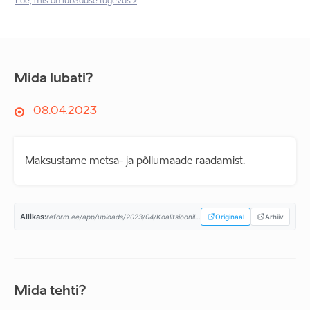
Loe, mis on lubaduse tugevus >
Mida lubati?
08.04.2023
Maksustame metsa- ja põllumaade raadamist.
Allikas:
reform.ee/app/uploads/2023/04/Koalitsioonilepe-08.04.2023a-1.pdf...
Originaal
Arhiiv
Mida tehti?