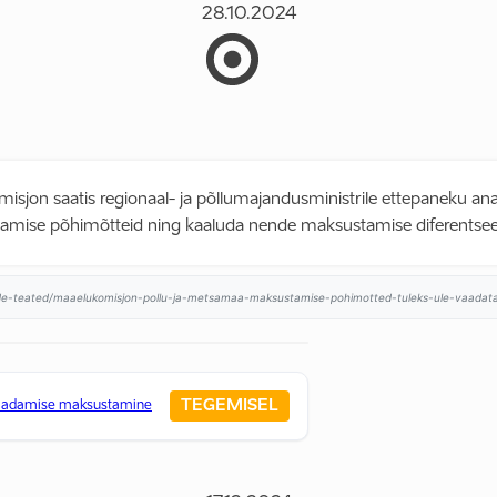
28.10.2024
isjon saatis regionaal- ja põllumajandusministrile ettepaneku anal
ise põhimõtteid ning kaaluda nende maksustamise diferentseer
nide-teated/maaelukomisjon-pollu-ja-metsamaa-maksustamise-pohimotted-tuleks-ule-vaadata/
TEGEMISEL
raadamise maksustamine