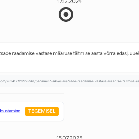
17.12.2024
sade raadamise vastase määruse täitmise aasta võrra edasi, uue
room/20241212IPR25961/parlament-lukkas-metsade-raadamise-vastase-maaruse-taitmise-aas
TEGEMISEL
aksustamine
15.07.2025