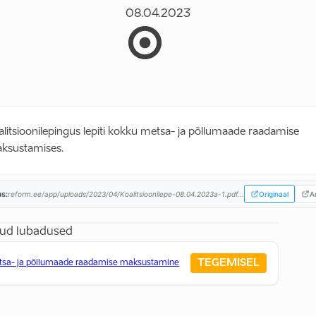
08.04.2023
alitsioonilepingus lepiti kokku metsa- ja põllumaade raadamise
ksustamises.
as:
reform.ee/app/uploads/2023/04/Koalitsioonilepe-08.04.2023a-1.pdf...
Originaal
Ar
ud lubadused
TEGEMISEL
tsa- ja põllumaade raadamise maksustamine