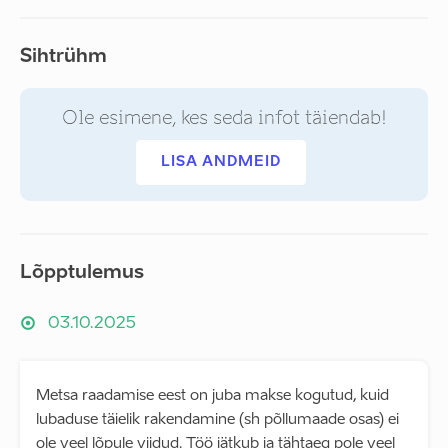
Sihtrühm
Ole esimene, kes seda infot täiendab!
LISA ANDMEID
Lõpptulemus
03.10.2025
Metsa raadamise eest on juba makse kogutud, kuid
lubaduse täielik rakendamine (sh põllumaade osas) ei
ole veel lõpule viidud. Töö jätkub ja tähtaeg pole veel