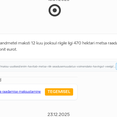
ndmetel maksti 12 kuu jooksul riigile ligi 470 hektari metsa raad
onit eurot.
maksu-uudised/enim-havitab-metsa-riik-seadusemuudatus-voimendaks-havingut-veelgi/...
d
TEGEMISEL
de raadamise maksustamine
23.12.2025