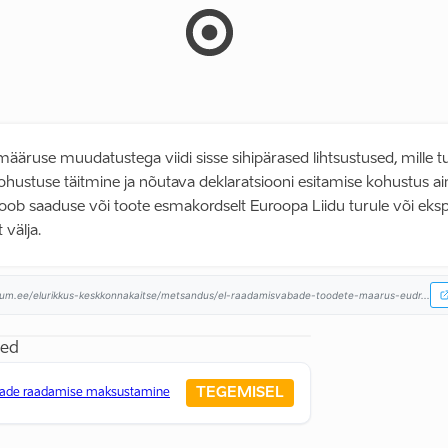
määruse muudatustega viidi sisse sihipärased lihtsustused, mille
hustuse täitmine ja nõutava deklaratsiooni esitamise kohustus ainu
 toob saaduse või toote esmakordselt Euroopa Liidu turule või eksp
 välja.
rium.ee/elurikkus-keskkonnakaitse/metsandus/el-raadamisvabade-toodete-maarus-eudr...
sed
TEGEMISEL
aade raadamise maksustamine