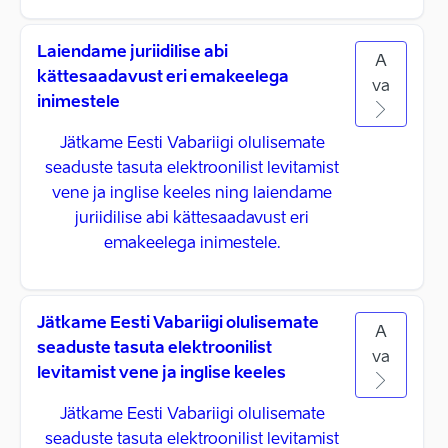
Laiendame juriidilise abi
A
kättesaadavust eri emakeelega
va
inimestele
Jätkame Eesti Vabariigi olulisemate
seaduste tasuta elektroonilist levitamist
vene ja inglise keeles ning laiendame
juriidilise abi kättesaadavust eri
emakeelega inimestele.
Jätkame Eesti Vabariigi olulisemate
A
seaduste tasuta elektroonilist
va
levitamist vene ja inglise keeles
Jätkame Eesti Vabariigi olulisemate
seaduste tasuta elektroonilist levitamist