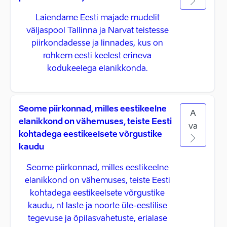
Laiendame Eesti majade mudelit
väljaspool Tallinna ja Narvat teistesse
piirkondadesse ja linnades, kus on
rohkem eesti keelest erineva
kodukeelega elanikkonda.
Seome piirkonnad, milles eestikeelne
A
elanikkond on vähemuses, teiste Eesti
va
kohtadega eestikeelsete võrgustike
kaudu
Seome piirkonnad, milles eestikeelne
elanikkond on vähemuses, teiste Eesti
kohtadega eestikeelsete võrgustike
kaudu, nt laste ja noorte üle-eestilise
tegevuse ja õpilasvahetuste, erialase