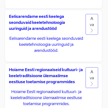
Eelisarendame eesti keelega
A
seonduvaid keeletehnoloogia
va
uuringuid ja arendustööd
Eelisarendame eesti keelega seonduvaid
keeletehnoloogia uuringuid ja
arendustööd.
Hoiame Eesti regionaalseid kultuuri- ja
A
keeletraditsioone ülemaailmse
va
eestluse toetamise programmides
Hoiame Eesti regionaalseid kultuuri- ja
keeletraditsioone ülemaailmse eestluse
toetamise programmides.