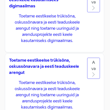
eesti keele kasutamiseks
va
digimaailmas
Toetame eestikeelse trükisõna,
oskussõnavara ja eesti teaduskeele
arengut ning toetame uuringuid ja
arendusprojekte eesti keele
kasutamiseks digimaailmas.
Toetame eestikeelse trükisõna,
A
oskussõnavara ja eesti teaduskeele
va
arengut
Toetame eestikeelse trükisõna,
oskussõnavara ja eesti teaduskeele
arengut ning toetame uuringuid ja
arendusprojekte eesti keele
kasutamiseks digimaailmas.