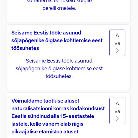
kohanemisteenuseid kõigile
pereliikmetele.
Seisame Eestis tööle asunud
A
sõjapõgenike õiglase kohtlemise eest
va
töösuhetes
Seisame Eestis tööle asunud
sõjapõgenike õiglase kohtlemise eest
töösuhetes.
Võimaldame taotluse alusel
A
naturalisatsiooni korras kodakondsust
va
Eestis sündinud alla 15-aastastele
lastele, kelle vanem elab riigis
pikaajalise elamisloa alusel