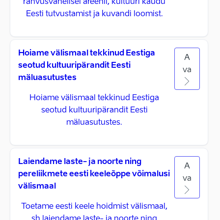
rahvusvahelisel areenil, kultuuri kaudu
Eesti tutvustamist ja kuvandi loomist.
Hoiame välismaal tekkinud Eestiga
A
seotud kultuuripärandit Eesti
va
mäluasutustes
Hoiame välismaal tekkinud Eestiga
seotud kultuuripärandit Eesti
mäluasutustes.
Laiendame laste- ja noorte ning
A
pereliikmete eesti keeleõppe võimalusi
va
välismaal
Toetame eesti keele hoidmist välismaal,
sh laiendame laste- ja noorte ning