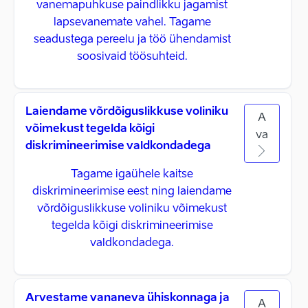
vanemapuhkuse paindlikku jagamist
lapsevanemate vahel. Tagame
seadustega pereelu ja töö ühendamist
soosivaid töösuhteid.
Laiendame võrdõiguslikkuse voliniku
A
võimekust tegelda kõigi
va
diskrimineerimise valdkondadega
Tagame igaühele kaitse
diskrimineerimise eest ning laiendame
võrdõiguslikkuse voliniku võimekust
tegelda kõigi diskrimineerimise
valdkondadega.
Arvestame vananeva ühiskonnaga ja
A