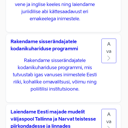
vene ja inglise keeles ning laiendame
juriidilise abi kättesaadavust eri
emakeelega inimestele.
Rakendame sisserändajatele
A
kodanikuhariduse programmi
va
Rakendame sisserändajatele
kodanikuhariduse programmi, mis
tutvustab igas vanuses inimestele Eesti
riiki, kohalike omavalitsusi, võimu ning
poliitilisi institutsioone.
Laiendame Eesti majade mudelit
A
väljaspool Tallinna ja Narvat teistesse
va
piirkondadesse ja linnades