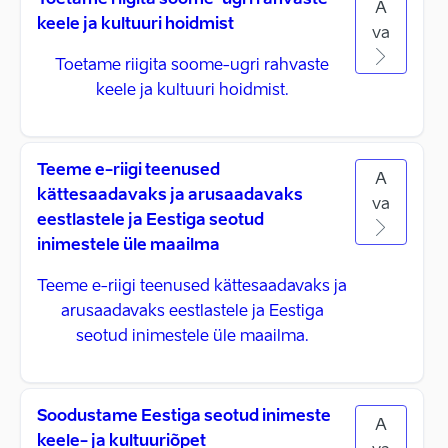
Toetame riigita soome-ugri rahvaste
A
keele ja kultuuri hoidmist
va
Toetame riigita soome-ugri rahvaste
keele ja kultuuri hoidmist.
Teeme e-riigi teenused
A
kättesaadavaks ja arusaadavaks
va
eestlastele ja Eestiga seotud
inimestele üle maailma
Teeme e-riigi teenused kättesaadavaks ja
arusaadavaks eestlastele ja Eestiga
seotud inimestele üle maailma.
Soodustame Eestiga seotud inimeste
A
keele- ja kultuuriõpet