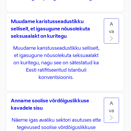
Muudame karistusseadustikku
A
selliselt, et igasugune nõusolekuta
va
seksuaalakt on kuritegu
Muudame karistusseadustikku selliselt,
et igasugune nõusolekuta seksuaalakt
on kuritegu, nagu see on sätestatud ka
Eesti ratifitseeritud Istanbuli
konventsioonis.
Anname soolise võrdõiguslikkuse
A
kavadele sisu
va
Näeme igas avaliku sektori asutuses ette
tegevused soolise võrdõiguslikkuse