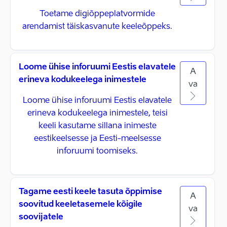
Toetame digiõppeplatvormide
arendamist täiskasvanute keeleõppeks.
Loome ühise inforuumi Eestis elavatele
A
erineva kodukeelega inimestele
va
Loome ühise inforuumi Eestis elavatele
erineva kodukeelega inimestele, teisi
keeli kasutame sillana inimeste
eestikeelsesse ja Eesti-meelsesse
inforuumi toomiseks.
Tagame eesti keele tasuta õppimise
A
soovitud keeletasemele kõigile
va
soovijatele