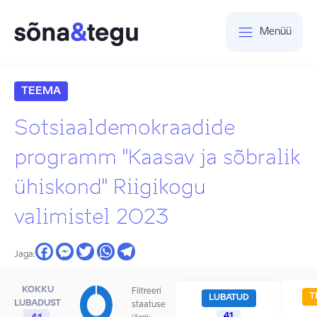
Menüü
TEEMA
Sotsiaaldemokraadide
programm "Kaasav ja sõbralik
ühiskond" Riigikogu
valimistel 2023
Jaga:
KOKKU
Filtreeri
T
LUBATUD
LUBADUST
staatuse
41