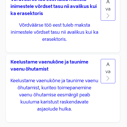
A
inimestele võrdset tasu nii avalikus kui
va
ka erasektoris
Võrdväärse töö eest tuleb maksta
inimestele võrdset tasu nii avalikus kui ka
erasektoris.
Keelustame vaenukõne ja taunime
A
vaenu õhutamist
va
Keelustame vaenukõne ja taunime vaenu
õhutamist, kuriteo toimepanemine
vaenu õhutamise eesmärgil peab
kuuluma karistust raskendavate
asjaolude hulka.