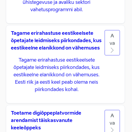
ühistegevuse ja avaliku sektori
vahetusprogrammi abil.
Tagame erirahastuse eestikeelsete
A
õpetajate leidmiseks piirkondades, kus
va
eestikeelne elanikkond on vähemuses
Tagame erirahastuse eestikeelsete
õpetajate leidmiseks piirkondades, kus
eestikeelne elanikkond on vähemuses.
Eesti riik ja eesti keel peab olema neis
piirkondades kohal.
Toetame digiõppeplatvormide
A
arendamist täiskasvanute
va
keeleõppeks