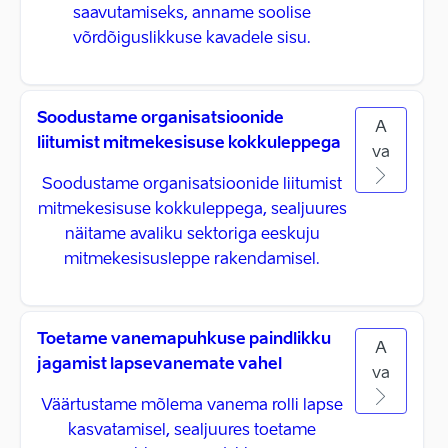
saavutamiseks, anname soolise
võrdõiguslikkuse kavadele sisu.
Soodustame organisatsioonide
A
liitumist mitmekesisuse kokkuleppega
va
Soodustame organisatsioonide liitumist
mitmekesisuse kokkuleppega, sealjuures
näitame avaliku sektoriga eeskuju
mitmekesisusleppe rakendamisel.
Toetame vanemapuhkuse paindlikku
A
jagamist lapsevanemate vahel
va
Väärtustame mõlema vanema rolli lapse
kasvatamisel, sealjuures toetame