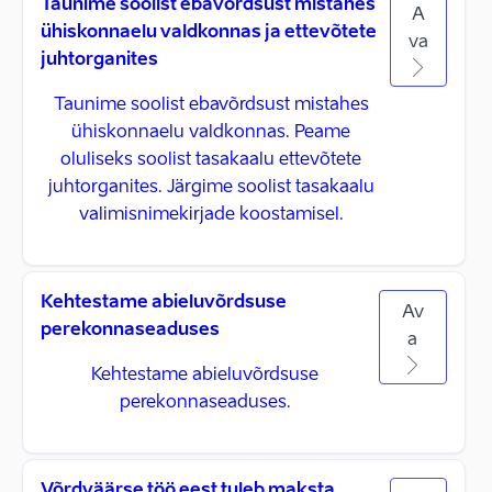
Taunime soolist ebavõrdsust mistahes
A
ühiskonnaelu valdkonnas ja ettevõtete
va
juhtorganites
Taunime soolist ebavõrdsust mistahes
ühiskonnaelu valdkonnas. Peame
oluliseks soolist tasakaalu ettevõtete
juhtorganites. Järgime soolist tasakaalu
valimisnimekirjade koostamisel.
Kehtestame abieluvõrdsuse
Av
perekonnaseaduses
a
Kehtestame abieluvõrdsuse
perekonnaseaduses.
Võrdväärse töö eest tuleb maksta