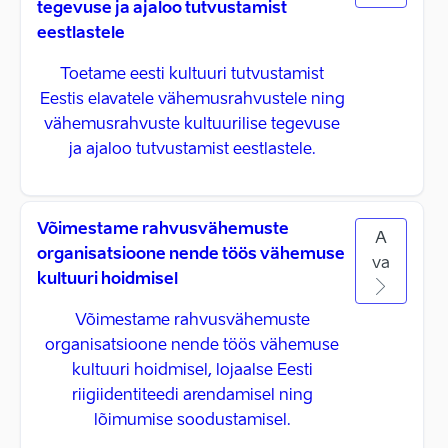
tegevuse ja ajaloo tutvustamist
eestlastele
Toetame eesti kultuuri tutvustamist
Eestis elavatele vähemusrahvustele ning
vähemusrahvuste kultuurilise tegevuse
ja ajaloo tutvustamist eestlastele.
Võimestame rahvusvähemuste
A
organisatsioone nende töös vähemuse
va
kultuuri hoidmisel
Võimestame rahvusvähemuste
organisatsioone nende töös vähemuse
kultuuri hoidmisel, lojaalse Eesti
riigiidentiteedi arendamisel ning
lõimumise soodustamisel.