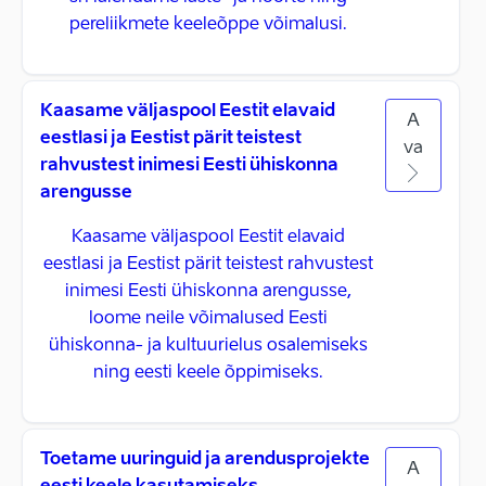
pereliikmete keeleõppe võimalusi.
Kaasame väljaspool Eestit elavaid
A
eestlasi ja Eestist pärit teistest
va
rahvustest inimesi Eesti ühiskonna
arengusse
Kaasame väljaspool Eestit elavaid
eestlasi ja Eestist pärit teistest rahvustest
inimesi Eesti ühiskonna arengusse,
loome neile võimalused Eesti
ühiskonna- ja kultuurielus osalemiseks
ning eesti keele õppimiseks.
Toetame uuringuid ja arendusprojekte
A