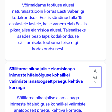
Võimaldame taotluse alusel
naturalisatsiooni korras Eesti Vabariigi
kodakondsust Eestis sündinud alla 15-
aastastele lastele, kelle vanem elab Eestis
pikaajalise elamisloa alusel. Täisealiseks
saades peab laps kodakondsuse
säilitamiseks loobuma teise riigi
kodakondsusest.
Säilitame pikaajalise elamisloaga
A
inimeste hääleõiguse kohalikel
va
valimistel analoogselt praegu kehtiva
korraga
Säilitame pikaajalise elamisloaga
inimeste hääleõiguse kohalikel valimistel
analoogselt praegu kehtiva korraga.