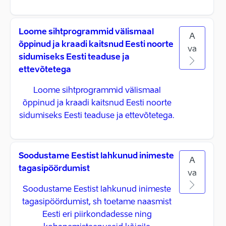
Loome sihtprogrammid välismaal
A
õppinud ja kraadi kaitsnud Eesti noorte
va
sidumiseks Eesti teaduse ja
ettevõtetega
Loome sihtprogrammid välismaal
õppinud ja kraadi kaitsnud Eesti noorte
sidumiseks Eesti teaduse ja ettevõtetega.
Soodustame Eestist lahkunud inimeste
A
tagasipöördumist
va
Soodustame Eestist lahkunud inimeste
tagasipöördumist, sh toetame naasmist
Eesti eri piirkondadesse ning