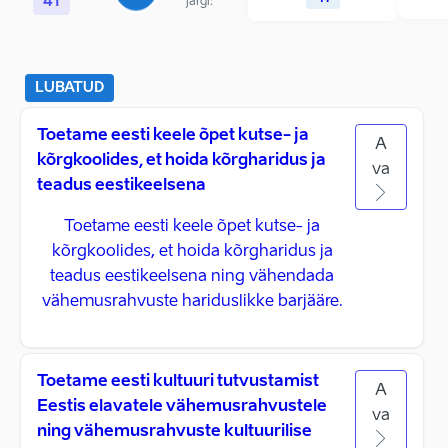
41
järgi:
LUBATUD
Toetame eesti keele õpet kutse- ja
A
kõrgkoolides, et hoida kõrgharidus ja
va
teadus eestikeelsena
Toetame eesti keele õpet kutse- ja
kõrgkoolides, et hoida kõrgharidus ja
teadus eestikeelsena ning vähendada
vähemusrahvuste hariduslikke barjääre.
Toetame eesti kultuuri tutvustamist
A
Eestis elavatele vähemusrahvustele
va
ning vähemusrahvuste kultuurilise