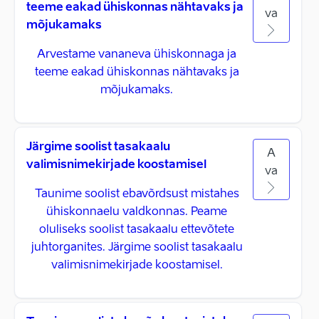
teeme eakad ühiskonnas nähtavaks ja
va
mõjukamaks
Arvestame vananeva ühiskonnaga ja
teeme eakad ühiskonnas nähtavaks ja
mõjukamaks.
Järgime soolist tasakaalu
A
valimisnimekirjade koostamisel
va
Taunime soolist ebavõrdsust mistahes
ühiskonnaelu valdkonnas. Peame
oluliseks soolist tasakaalu ettevõtete
juhtorganites. Järgime soolist tasakaalu
valimisnimekirjade koostamisel.