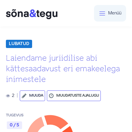
Menüü
LUBATUD
Laiendame juriidilise abi
kättesaadavust eri emakeelega
inimestele
2
|
MUUDA
MUUDATUSTE AJALUGU
TUGEVUS
0 / 5