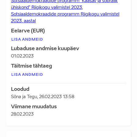
Sotsiaaldemokraadide programm "Kaasav ja sõbralik
ühiskond" Riigikogu valimistel 2023
,
Sotsiaaldemokraadide programm Riigikogu valimistel
2023. aastal
Eelarve (EUR)
LISA ANDMEID
Lubaduse andmise kuupäev
01.02.2023
Täitmise tähtaeg
LISA ANDMEID
Loodud
Sõna ja Tegu
,
26.02.2023 13:58
Viimane muudatus
28.02.2023