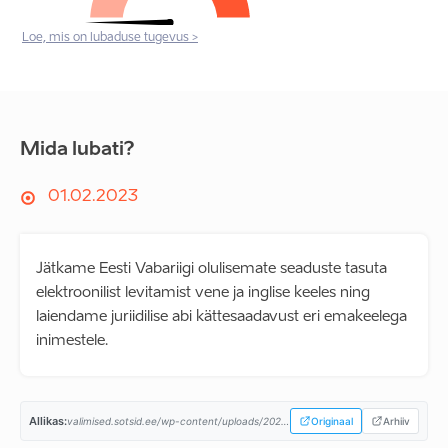
Loe, mis on lubaduse tugevus >
Mida lubati?
01.02.2023
Jätkame Eesti Vabariigi olulisemate seaduste tasuta
elektroonilist levitamist vene ja inglise keeles ning
laiendame juriidilise abi kättesaadavust eri emakeelega
inimestele.
Allikas:
valimised.sotsid.ee/wp-content/uploads/2023/02/SDE-2023-programm_A4.pdf...
Originaal
Arhiiv