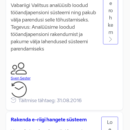
e
Vabariigi Valitsus analüüsib loodud
ro
tööandjapensioni süsteemi ning pakub
h
välja parendusi selle tõhustamiseks.
ke
Tegevus: Analüüsime loodud
m
tööandjapensioni rakendumist ja
pakume välja lahendused süsteemi
parendamiseks
Sven Sester
Täitmise tähtaeg: 31.08.2016
Rakenda e-riigi hangete süsteem
Lo