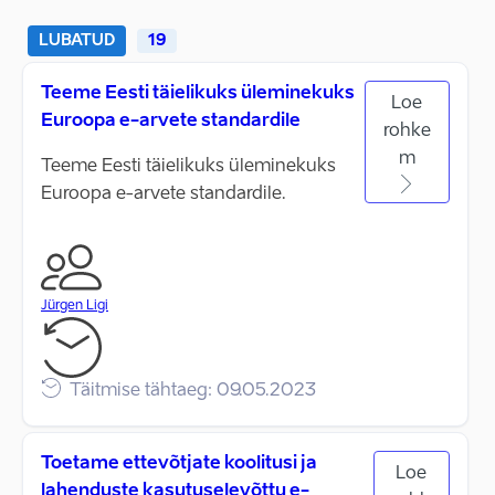
LUBATUD
19
Teeme Eesti täielikuks üleminekuks
Loe
Euroopa e-arvete standardile
rohke
m
Teeme Eesti täielikuks üleminekuks
Euroopa e-arvete standardile.
Jürgen Ligi
Täitmise tähtaeg: 09.05.2023
Toetame ettevõtjate koolitusi ja
Loe
lahenduste kasutuselevõttu e-