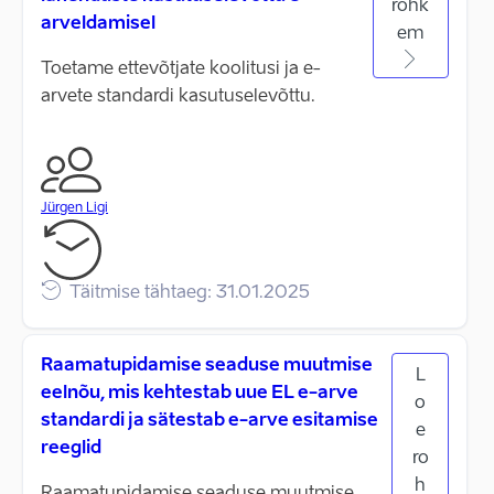
rohk
arveldamisel
em
Toetame ettevõtjate koolitusi ja e-
arvete standardi kasutuselevõttu.
Jürgen Ligi
Täitmise tähtaeg: 31.01.2025
Raamatupidamise seaduse muutmise
L
eelnõu, mis kehtestab uue EL e-arve
o
standardi ja sätestab e-arve esitamise
e
reeglid
ro
h