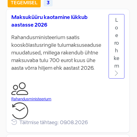
TEGEMISEL
3
Maksuküüru kaotamine lükkub
L
aastasse 2026
o
e
Rahandusministeerium saatis
ro
kooskõlastusringile tulumaksuseaduse
h
muudatused, millega rakendub ühtne
ke
maksuvaba tulu 700 eurot kuus ühe
m
aasta võrra hiljem ehk aastast 2026.
Rahandusministeerium
Täitmise tähtaeg: 09.08.2026