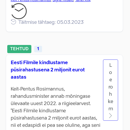
Keit Pentus-Rosimannus
,
Signe Riisalo
,
Tanel Kiik
Täitmise tähtaeg: 05.03.2023
TEHTUD
1
Eesti Filmile kindlustame
L
püsirahastusena 2 miljonit eurot
o
aastas
e
ro
Keit-Pentus Rosimannus,
h
rahandusminister annab mõningase
ke
ülevaate uuest 2022. a riigieelarvest.
m
"Eesti Filmile kindlustame
püsirahastusena 2 miljonit eurot aastas,
nii et edaspidi ei pea see oluline, aga seni