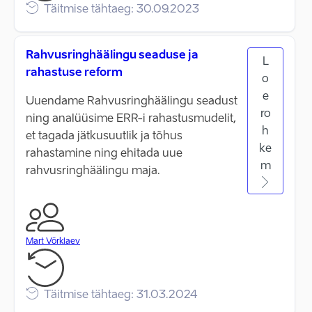
Täitmise tähtaeg: 30.09.2023
Rahvusringhäälingu seaduse ja
L
rahastuse reform
o
e
Uuendame Rahvusringhäälingu seadust
ro
ning analüüsime ERR-i rahastusmudelit,
h
et tagada jätkusuutlik ja tõhus
ke
rahastamine ning ehitada uue
m
rahvusringhäälingu maja.
Mart Võrklaev
Täitmise tähtaeg: 31.03.2024