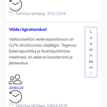
Täitmise tähtaeg: 31.12.2014
Võida riigirahandust
L
o
Valitsussektori eelarvepositsioon on
e
0,2% struktuurses ülejäägis. Tegevus:
ro
Eelarvepoliitika ja finantsjuhtimise
h
meetmed, sh eelarve koostamine ja
ke
järelevalve.
m
Jürgen Ligi
Täitmise tähtaeg: 09.04.2015