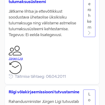
tulumaksusüsteemi
e
ro
Jätkame lihtsa ja ettevõtlikkust
h
soodustava ühetaolise üksikisiku
ke
tulumaksuga ning välistame astmelise
m
tulumaksusüsteemi kehtestamise.
Tegevus: Ei eelda lisategevusi.
Jürgen Ligi
Täitmise tähtaeg: 06.04.2011
Riigi võlakirjaemissiooni tutvustamine
L
o
Rahandusminister Jürgen Ligi tutvustab