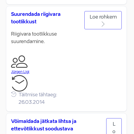
Suurendada riigivara
Loe rohkem
tootlikkust
Riigivara tootlikkuse
suurendamine.
Jürgen Ligi
Täitmise tähtaeg:
26.03.2014
Võimaldada jätkata lihtsa ja
L
ettevõtlikkust soodustava
o