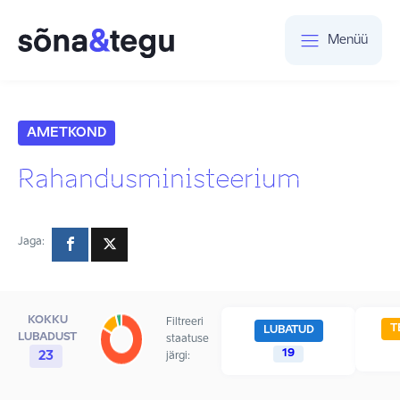
Menüü
AMETKOND
Rahandusministeerium
Jaga:
KOKKU
Filtreeri
T
LUBATUD
LUBADUST
staatuse
19
23
järgi: