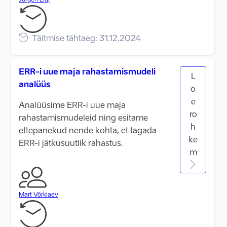
Jürgen Ligi
Täitmise tähtaeg: 31.12.2024
ERR-i uue maja rahastamismudeli
L
analüüs
o
e
Analüüsime ERR-i uue maja
ro
rahastamismudeleid ning esitame
h
ettepanekud nende kohta, et tagada
ke
ERR-i jätkusuutlik rahastus.
m
Mart Võrklaev