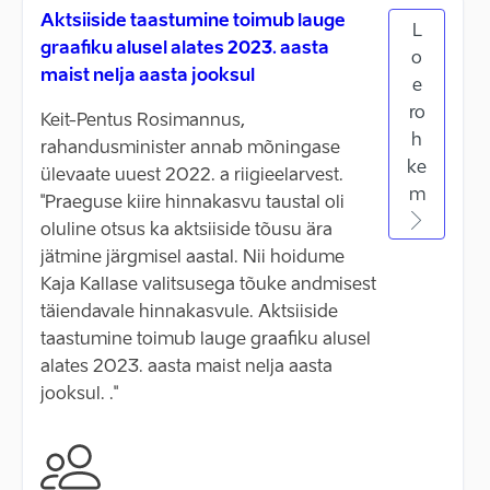
Aktsiiside taastumine toimub lauge
L
graafiku alusel alates 2023. aasta
o
maist nelja aasta jooksul
e
ro
Keit-Pentus Rosimannus,
h
rahandusminister annab mõningase
ke
ülevaate uuest 2022. a riigieelarvest.
m
"Praeguse kiire hinnakasvu taustal oli
oluline otsus ka aktsiiside tõusu ära
jätmine järgmisel aastal. Nii hoidume
Kaja Kallase valitsusega tõuke andmisest
täiendavale hinnakasvule. Aktsiiside
taastumine toimub lauge graafiku alusel
alates 2023. aasta maist nelja aasta
jooksul. ."