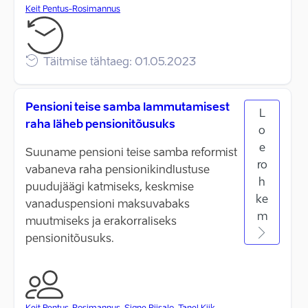
Keit Pentus-Rosimannus
Täitmise tähtaeg: 01.05.2023
Pensioni teise samba lammutamisest
L
raha läheb pensionitõusuks
o
e
Suuname pensioni teise samba reformist
ro
vabaneva raha pensionikindlustuse
h
puudujäägi katmiseks, keskmise
ke
vanaduspensioni maksuvabaks
m
muutmiseks ja erakorraliseks
pensionitõusuks.