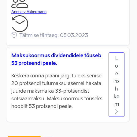
Annnely Akkermann
Täitmise tähtaeg: 05.03.2023
Maksukoormus dividendidele tõuseb
L
53 protsendi peale.
o
e
Keskerakonna plaani järgi tuleks senise
ro
20 protsendi tulumaksu asemel hakata
h
juurde maksma ka 33-protsendist
ke
sotsiaalmaksu. Maksukoormus tõuseks
m
hoobilt 53 protsendi peale.