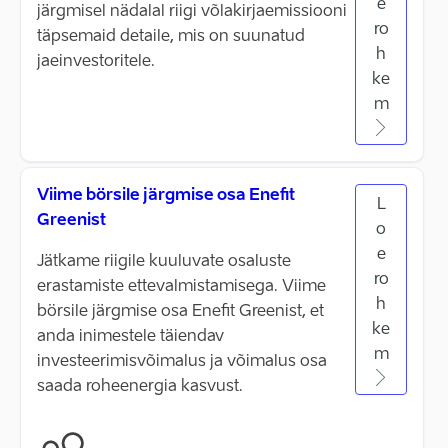
e
järgmisel nädalal riigi võlakirjaemissiooni
ro
täpsemaid detaile, mis on suunatud
h
jaeinvestoritele.
ke
m
Viime börsile järgmise osa Enefit
L
Greenist
o
e
Jätkame riigile kuuluvate osaluste
ro
erastamiste ettevalmistamisega. Viime
h
börsile järgmise osa Enefit Greenist, et
ke
anda inimestele täiendav
m
investeerimisvõimalus ja võimalus osa
saada roheenergia kasvust.