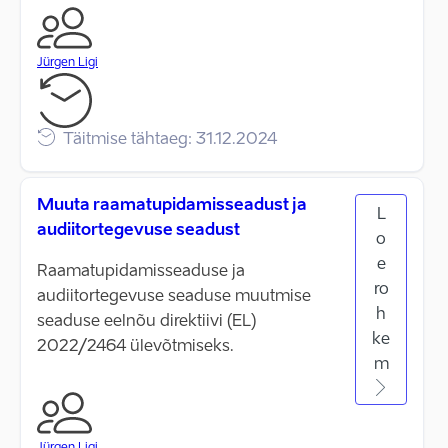
Jürgen Ligi
Täitmise tähtaeg: 31.12.2024
Muuta raamatupidamisseadust ja
L
audiitortegevuse seadust
o
e
Raamatupidamisseaduse ja
ro
audiitortegevuse seaduse muutmise
h
seaduse eelnõu direktiivi (EL)
ke
2022/2464 ülevõtmiseks.
m