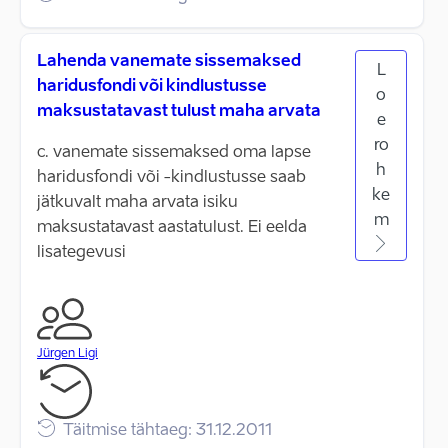
Lahenda vanemate sissemaksed
L
haridusfondi või kindlustusse
o
maksustatavast tulust maha arvata
e
ro
c. vanemate sissemaksed oma lapse
h
haridusfondi või -kindlustusse saab
ke
jätkuvalt maha arvata isiku
m
maksustatavast aastatulust. Ei eelda
lisategevusi
Jürgen Ligi
Täitmise tähtaeg: 31.12.2011