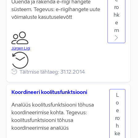
e
Uuenda ja rakenda e-riigi hangete
ro
süsteem. Tegevus: e-riigihangete uute
hk
võimaluste kasutuselevõtt
e
m
Jürgen Ligi
Täitmise tähtaeg: 31.12.2014
Koordineeri koolitusfunktsiooni
L
o
Analüüs koolitusfunktsiooni tõhusa
e
koordineerimise kohta. Tegevus:
ro
koolitusfunktsiooni tõhusa
h
koordineerimise analüüs
ke