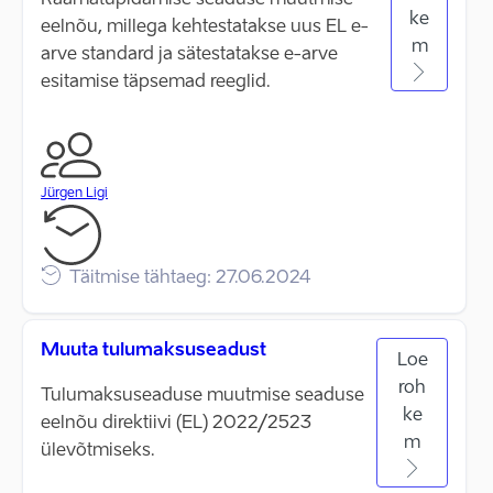
Raamatupidamise seaduse muutmise
ke
eelnõu, millega kehtestatakse uus EL e-
m
arve standard ja sätestatakse e-arve
esitamise täpsemad reeglid.
Jürgen Ligi
Täitmise tähtaeg: 27.06.2024
Muuta tulumaksuseadust
Loe
roh
Tulumaksuseaduse muutmise seaduse
ke
eelnõu direktiivi (EL) 2022/2523
m
ülevõtmiseks.