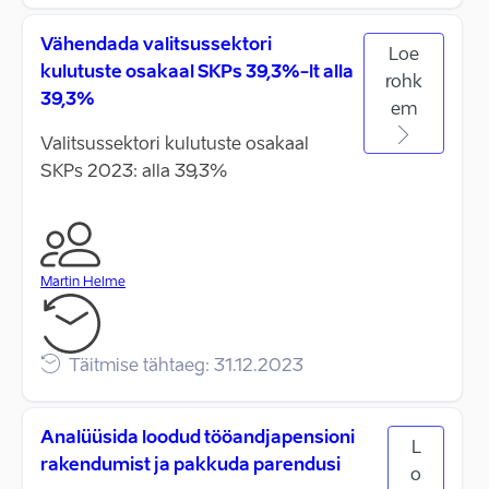
Vähendada valitsussektori
Loe
kulutuste osakaal SKPs 39,3%-lt alla
rohk
39,3%
em
Valitsussektori kulutuste osakaal
SKPs 2023: alla 39,3%
Martin Helme
Täitmise tähtaeg: 31.12.2023
Analüüsida loodud tööandjapensioni
L
rakendumist ja pakkuda parendusi
o