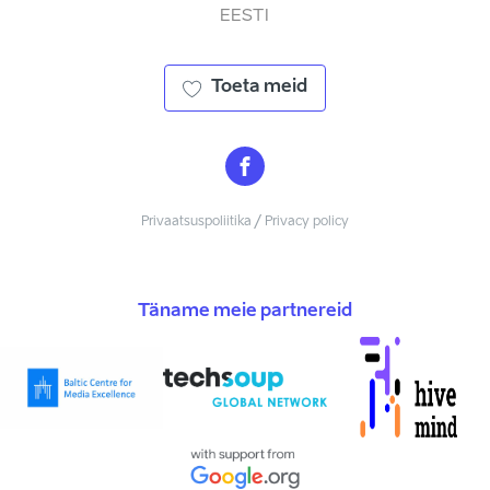
EESTI
Toeta meid
Privaatsuspoliitika / Privacy policy
Täname meie partnereid