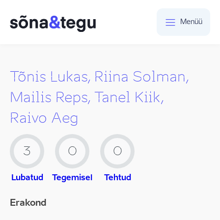
Menüü
Tõnis Lukas, Riina Solman,
Mailis Reps, Tanel Kiik,
Raivo Aeg
3
0
0
Lubatud
Tegemisel
Tehtud
Erakond