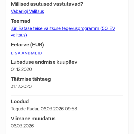
Millised asutused vastutavad?
Vabariigi Valitsus
Teemad
Jüri Ratase teise valitsuse tegevusprogramm (50. EV
valitsus)
Eelarve (EUR)
LISA ANDMEID
Lubaduse andmise kuupäev
01.12.2020
Täitmise tähtaeg
31.12.2020
Loodud
Tegude Radar
,
06.03.2026 09:53
Viimane muudatus
06.03.2026