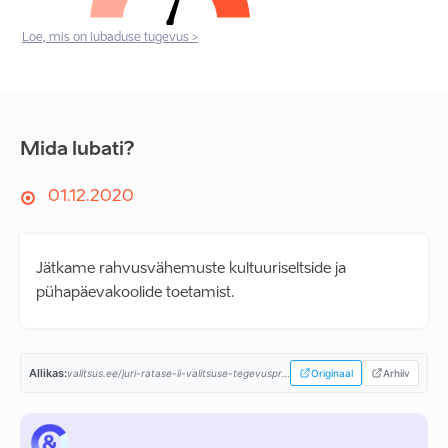
Loe, mis on lubaduse tugevus >
Mida lubati?
01.12.2020
Jätkame rahvusvähemuste kultuuriseltside ja
pühapäevakoolide toetamist.
Allikas:
valitsus.ee/juri-ratase-ii-valitsuse-tegevusprogramm...
Originaal
Arhiiv