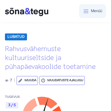
Menüü
LUBATUD
Rahvusvähemuste
kultuuriseltside ja
pühapäevakoolide toetamine
7
|
MUUDA
MUUDATUSTE AJALUGU
TUGEVUS
3 / 5