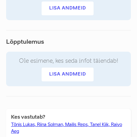
LISA ANDMEID
Lõpptulemus
Ole esimene, kes seda infot täiendab!
LISA ANDMEID
Kes vastutab?
Tõnis Lukas, Riina Solman, Mailis Reps, Tanel Kiik, Raivo
Aeg