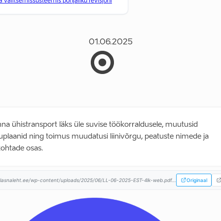
 valitsemissüsteemis põhjaliku revisjoni
01.06.2025
inna ühistransport läks üle suvise töökorraldusele, muutusid
uplaanid ning toimus muudatusi liinivõrgu, peatuste nimede ja
ohtade osas.
lasnaleht.ee/wp-content/uploads/2025/06/LL-06-2025-EST-4lk-web.pdf...
Originaal