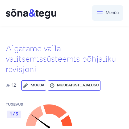
Menüü
Algatame valla
valitsemissüsteemis põhjaliku
revisjoni
12
|
MUUDA
MUUDATUSTE AJALUGU
TUGEVUS
1 / 5