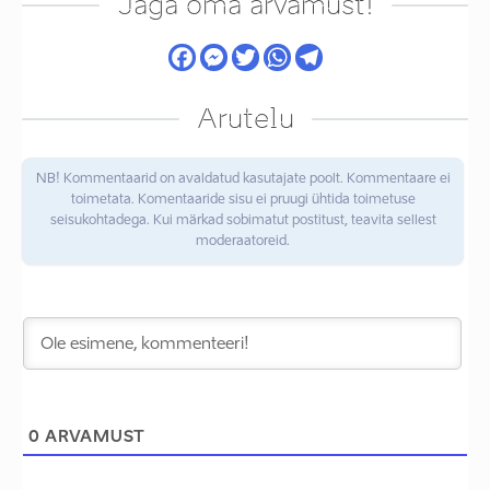
Jaga oma arvamust!
Arutelu
NB! Kommentaarid on avaldatud kasutajate poolt. Kommentaare ei
toimetata. Komentaaride sisu ei pruugi ühtida toimetuse
seisukohtadega. Kui märkad sobimatut postitust, teavita sellest
moderaatoreid.
0
ARVAMUST