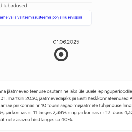
d lubadused
ame valla valitsemissüsteemis põhjaliku revisjoni
01.06.2025
inna jäätmeveo teenuse osutamine läks üle uuele lepinguperioodile
 31. märtsini 2030, jäätmevedajaks jäi Eesti Keskkonnateenused 
amäe piirkonnas nr 10 tõusis segaolmejäätmete tühjenduse hind
%, piirkonnas nr 11 langes 2,39% ning piirkonnas nr 12 tõusis 4,
äätmete äraveo hind langes ca 40%.