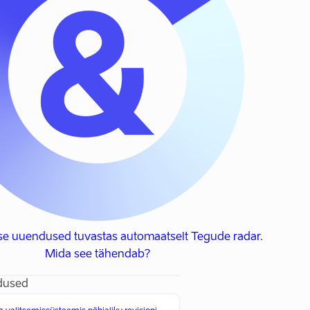
se uuendused tuvastas automaatselt Tegude radar.
Mida see tähendab?
dused