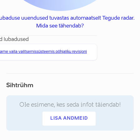
 lubaduse uuendused tuvastas automaatselt Tegude radar.
Mida see tähendab?
d lubadused
ame valla valitsemissüsteemis põhjaliku revisjoni
Sihtrühm
Ole esimene, kes seda infot täiendab!
LISA ANDMEID