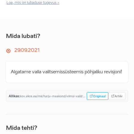
Loe, mis on lubaduse tugevus >
Mida lubati?
29.09.2021
Algatame valla valitsemissüsteemis põhjaliku revisjoni!
Allikas:
kov.ekre.ee/mk/harju-maakond/viimsi-vald/programm...
Originaal
Arhiiv
Mida tehti?