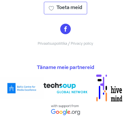
Toeta meid
Privaatsuspoliitika / Privacy policy
Täname meie partnereid