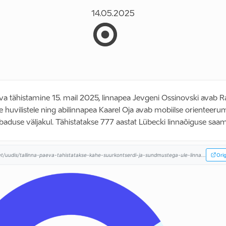
14.05.2025
eva tähistamine 15. mail 2025, linnapea Jevgeni Ossinovski avab R
e huvilistele ning abilinnapea Kaarel Oja avab mobiilse orienteerum
duse väljakul. Tähistatakse 777 aastat Lübecki linnaõiguse saami
/et/uudis/tallinna-paeva-tahistatakse-kahe-suurkontserdi-ja-sundmustega-ule-linna...
Orig