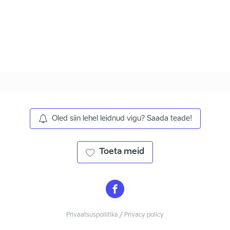
Oled siin lehel leidnud vigu? Saada teade!
Toeta meid
Privaatsuspoliitika / Privacy policy