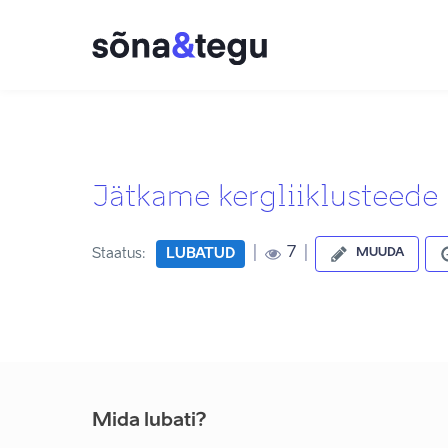
Jätkame kergliiklusteede 
|
|
7
Staatus:
LUBATUD
MUUDA
Mida lubati?