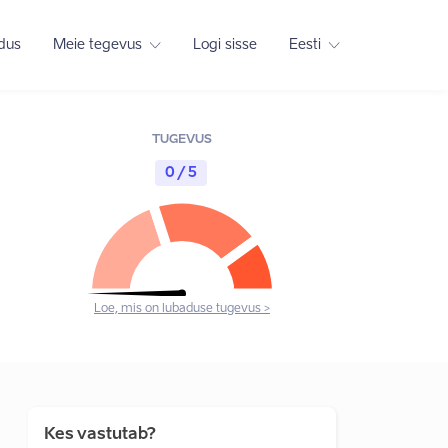
adus
Meie tegevus
Logi sisse
Eesti
TUGEVUS
0 / 5
Loe, mis on lubaduse tugevus >
Kes vastutab?