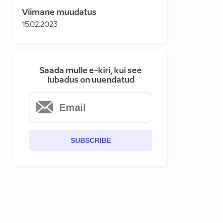
Viimane muudatus
15.02.2023
Saada mulle e-kiri, kui see
lubadus on uuendatud
SUBSCRIBE