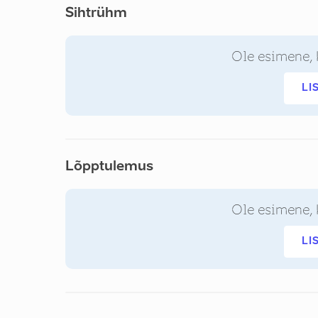
Sihtrühm
Ole esimene, 
LI
Lõpptulemus
Ole esimene, 
LI