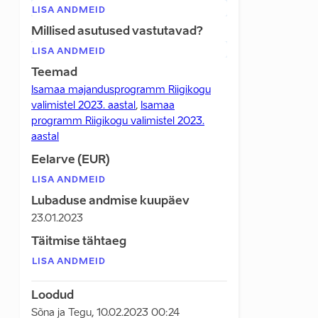
LISA ANDMEID
Millised asutused vastutavad?
LISA ANDMEID
Teemad
Isamaa majandusprogramm Riigikogu
valimistel 2023. aastal
,
Isamaa
programm Riigikogu valimistel 2023.
aastal
Eelarve (EUR)
LISA ANDMEID
Lubaduse andmise kuupäev
23.01.2023
Täitmise tähtaeg
LISA ANDMEID
Loodud
Sõna ja Tegu
,
10.02.2023 00:24