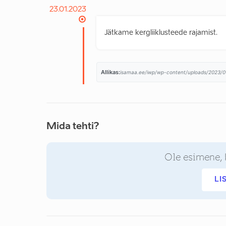
23.01.2023
Jätkame kergliiklusteede rajamist.
Allikas:
isamaa.ee/iwp/wp-content/uploads/2023/
Mida tehti?
Ole esimene, 
LI