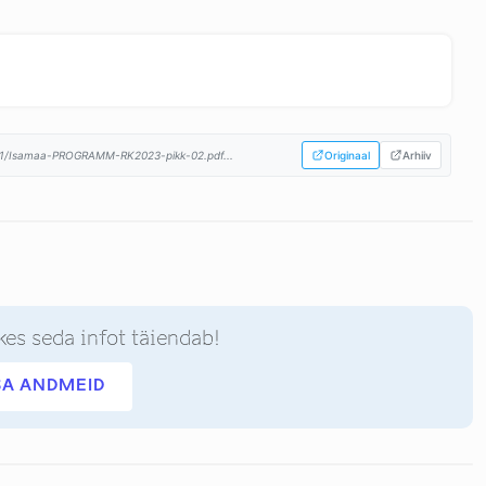
01/Isamaa-PROGRAMM-RK2023-pikk-02.pdf...
Originaal
Arhiiv
kes seda infot täiendab!
SA ANDMEID