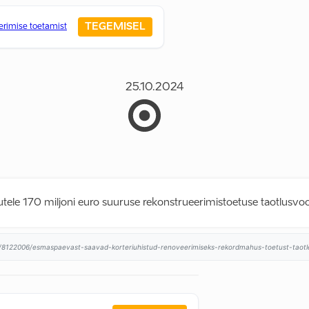
TEGEMISEL
erimise toetamist
25.10.2024
utele 170 miljoni euro suuruse rekonstrueerimistoetuse taotlusvoo
8122006/esmaspaevast-saavad-korteriuhistud-renoveerimiseks-rekordmahus-toetust-taotle