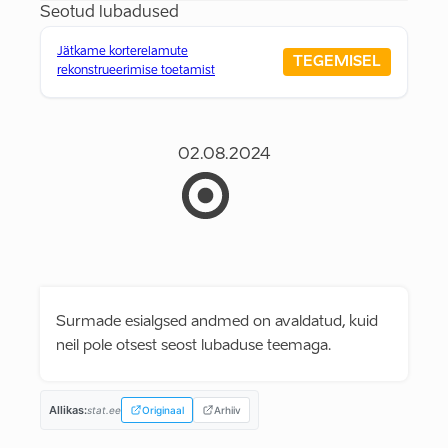
Seotud lubadused
Jätkame korterelamute
TEGEMISEL
rekonstrueerimise toetamist
02.08.2024
Surmade esialgsed andmed on avaldatud, kuid
neil pole otsest seost lubaduse teemaga.
Allikas:
stat.ee
Originaal
Arhiiv