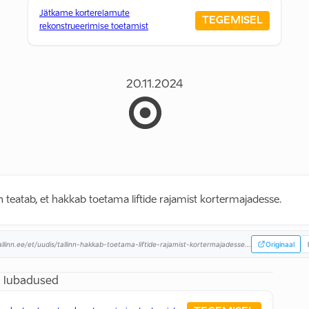
Jätkame korterelamute
TEGEMISEL
rekonstrueerimise toetamist
20.11.2024
nn teatab, et hakkab toetama liftide rajamist kortermajadesse.
allinn.ee/et/uudis/tallinn-hakkab-toetama-liftide-rajamist-kortermajadesse...
Originaal
 lubadused