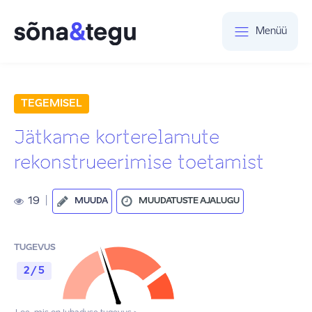
Menüü
TEGEMISEL
Jätkame korterelamute
rekonstrueerimise toetamist
19
|
MUUDA
MUUDATUSTE AJALUGU
TUGEVUS
2 / 5