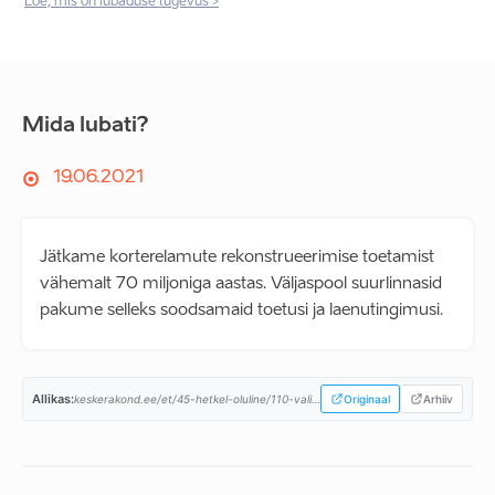
Loe, mis on lubaduse tugevus >
Mida lubati?
19.06.2021
Jätkame korterelamute rekonstrueerimise toetamist
vähemalt 70 miljoniga aastas. Väljaspool suurlinnasid
pakume selleks soodsamaid toetusi ja laenutingimusi.
Allikas:
keskerakond.ee/et/45-hetkel-oluline/110-valimisplat-2021.html...
Originaal
Arhiiv