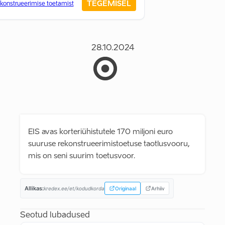
TEGEMISEL
konstrueerimise toetamist
28.10.2024
EIS avas korteriühistutele 170 miljoni euro
suuruse rekonstrueerimistoetuse taotlusvooru,
mis on seni suurim toetusvoor.
Allikas:
kredex.ee/et/kodudkorda
Originaal
Arhiiv
Seotud lubadused