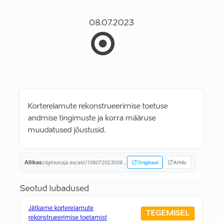
08.07.2023
Korterelamute rekonstrueerimise toetuse
andmise tingimuste ja korra määruse
muudatused jõustusid.
Allikas:
riigiteataja.ee/akt/108072023008...
Originaal
Arhiiv
Seotud lubadused
Jätkame korterelamute
TEGEMISEL
rekonstrueerimise toetamist