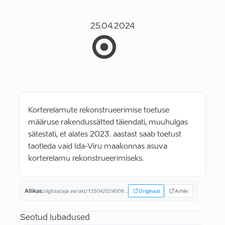
25.04.2024
Korterelamute rekonstrueerimise toetuse
määruse rakendussätted täiendati, muuhulgas
sätestati, et alates 2023. aastast saab toetust
taotleda vaid Ida-Viru maakonnas asuva
korterelamu rekonstrueerimiseks.
Allikas:
riigiteataja.ee/akt/125042024009...
Originaal
Arhiiv
Seotud lubadused