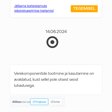
Jätkame korterelamute
TEGEMISEL
rekonstrueerimise toetamist
14.06.2024
Verekomponentide tootmine ja kasutamine on
avaldatud, kuid sellel pole otsest seost
lubadusega.
Allikas:
stat.ee
Originaal
Arhiiv