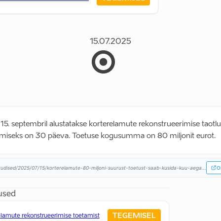
15.07.2025
t 15. septembril alustatakse korterelamute rekonstrueerimise taotl
tamiseks on 30 päeva. Toetuse kogusumma on 80 miljonit eurot.
uudised/2025/07/15/korterelamute-80-miljoni-suurust-toetust-saab-kusida-kuu-aega...
Or
used
TEGEMISEL
lamute rekonstrueerimise toetamist