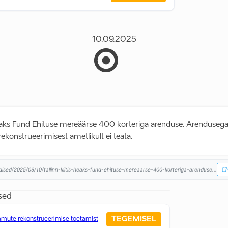
10.09.2025
 heaks Fund Ehituse mereäärse 400 korteriga arenduse. Arenduseg
rekonstrueerimisest ametlikult ei teata.
dised/2025/09/10/tallinn-kiitis-heaks-fund-ehituse-mereaarse-400-korteriga-arenduse...
sed
TEGEMISEL
amute rekonstrueerimise toetamist