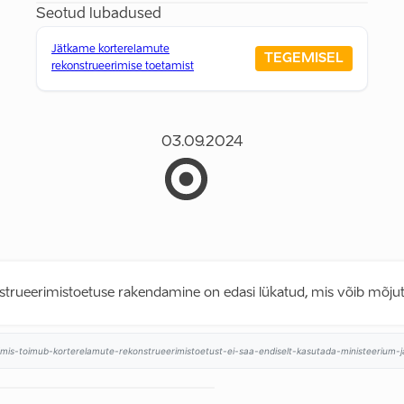
Seotud lubadused
Jätkame korterelamute
TEGEMISEL
rekonstrueerimise toetamist
03.09.2024
strueerimistoetuse rakendamine on edasi lükatud, mis võib mõjut
34/mis-toimub-korterelamute-rekonstrueerimistoetust-ei-saa-endiselt-kasutada-ministeerium-ja