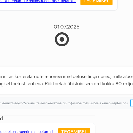
TEGEMISEL
e korterelamute rekonstrueerimise toetamist
01.07.2025
kinnitas korterelamute renoveerimistoetuse tingimused, mille alus
ügisel toetust taotleda. Riik toetab ühistuid seekord kokku 80 miljo
um.ee/uudised/korterelamute-renoveerimise-80-miljoniline-toetusvoor-avaneb-septembris...
ed
TEGEMISEL
ute rekonstrueerimise toetamist