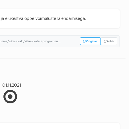
e ja elukestva õppe võimaluste laiendamisega.
umaa/viimsi-vald/viimsi-valimisprogramm/...
Originaal
Arhiiv
01.11.2021