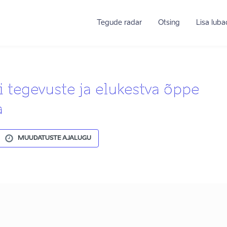
Tegude radar
Otsing
Lisa lub
i tegevuste ja elukestva õppe
a
MUUDATUSTE AJALUGU