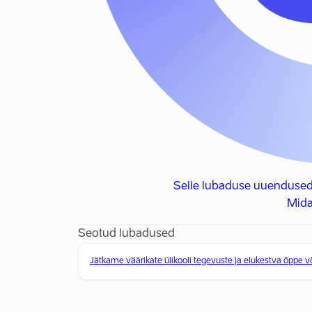
Selle lubaduse uuendused
Mida
Seotud lubadused
Jätkame väärikate ülikooli tegevuste ja elukestva õppe 