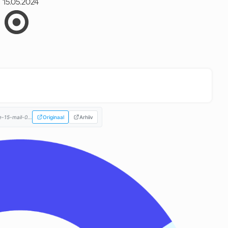
15.05.2024
-15-mail-0...
Originaal
Arhiiv