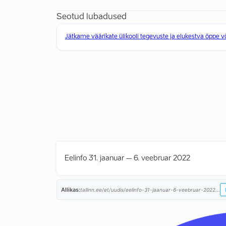
Seotud lubadused
Jätkame väärikate ülikooli tegevuste ja elukestva õppe 
Eelinfo 31. jaanuar – 6. veebruar 2022
Allikas:
tallinn.ee/et/uudis/eelinfo-31-jaanuar-6-veebruar-2022...