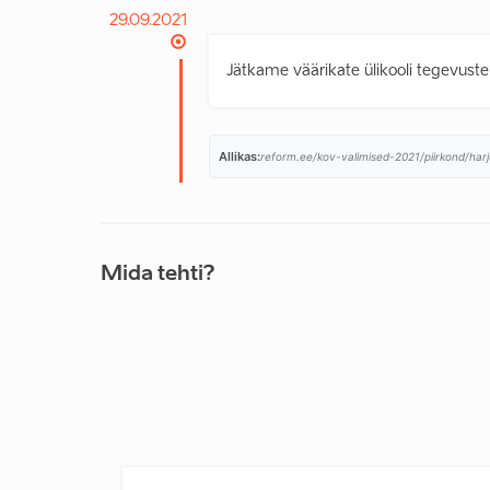
29.09.2021
Jätkame väärikate ülikooli tegevust
Allikas:
reform.ee/kov-valimised-2021/piirkond/harj
Mida tehti?