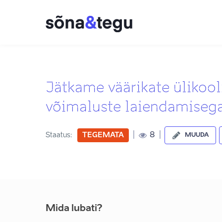
Jätkame väärikate ülikool
võimaluste laiendamiseg
|
|
8
Staatus:
TEGEMATA
MUUDA
Mida lubati?