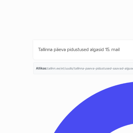
Tallinna päeva pidustused algasid 15. mail
Allikas:
tallinn.ee/et/uudis/tallinna-paeva-pidustused-saavad-alguse