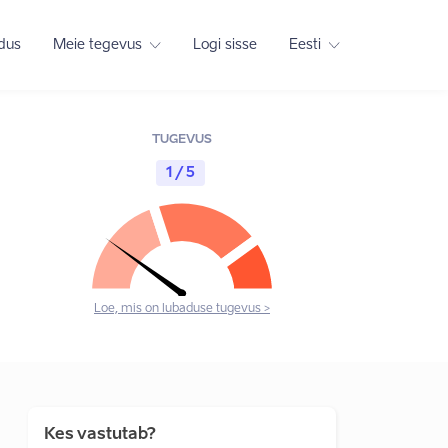
adus
Meie tegevus
Logi sisse
Eesti
TUGEVUS
1 / 5
Loe, mis on lubaduse tugevus >
Kes vastutab?