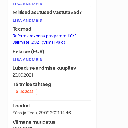
LISA ANDMEID
Millised asutused vastutavad?
LISA ANDMEID
Teemad
Reformierakonna programm KOV
valimistel 2021 (Viimsi vald)
Eelarve (EUR)
LISA ANDMEID
Lubaduse andmise kuupäev
29.09.2021
Täitmise tähtaeg
01.10.2025
Loodud
Sõna ja Tegu
,
29.09.2021 14:46
Viimane muudatus