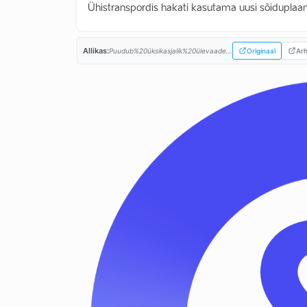
Ühistranspordis hakati kasutama uusi sõiduplaane
Allikas:
Puudub%20üksikasjalik%20ülevaade...
Originaal
Arh