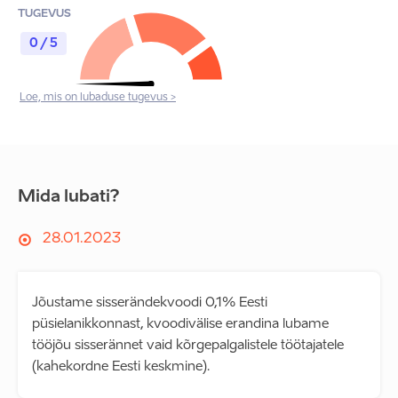
TUGEVUS
0 / 5
Loe, mis on lubaduse tugevus >
Mida lubati?
28.01.2023
Jõustame sisserändekvoodi 0,1% Eesti
püsielanikkonnast, kvoodivälise erandina lubame
tööjõu sisserännet vaid kõrgepalgalistele töötajatele
(kahekordne Eesti keskmine).