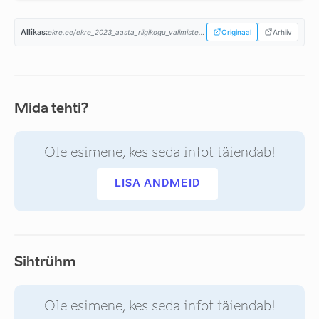
Allikas:
ekre.ee/ekre_2023_aasta_riigikogu_valimiste_programm/...
Originaal
Arhiiv
Mida tehti?
Ole esimene, kes seda infot täiendab!
LISA ANDMEID
Sihtrühm
Ole esimene, kes seda infot täiendab!