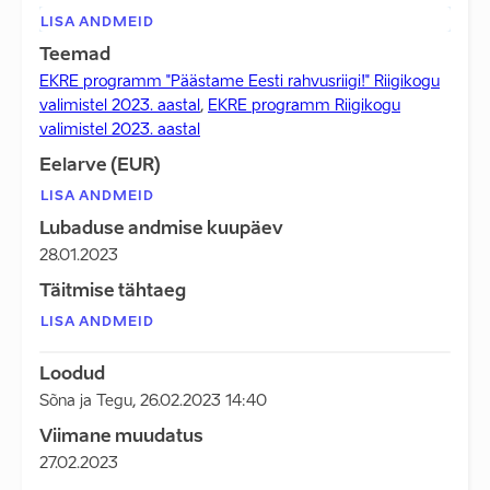
LISA ANDMEID
Teemad
EKRE programm "Päästame Eesti rahvusriigi!" Riigikogu
valimistel 2023. aastal
,
EKRE programm Riigikogu
valimistel 2023. aastal
Eelarve (EUR)
LISA ANDMEID
Lubaduse andmise kuupäev
28.01.2023
Täitmise tähtaeg
LISA ANDMEID
Loodud
Sõna ja Tegu
,
26.02.2023 14:40
Viimane muudatus
27.02.2023