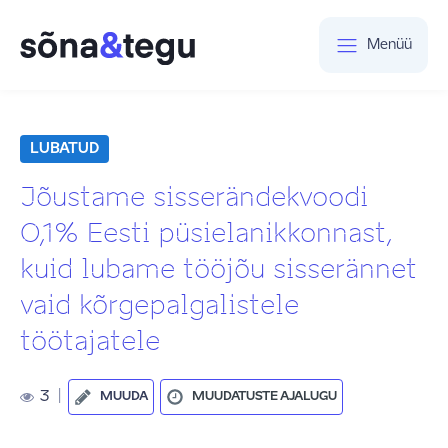
Menüü
LUBATUD
Jõustame sisserändekvoodi
0,1% Eesti püsielanikkonnast,
kuid lubame tööjõu sisserännet
vaid kõrgepalgalistele
töötajatele
3
|
MUUDA
MUUDATUSTE AJALUGU