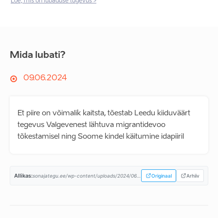
Loe, mis on lubaduse tugevus >
Mida lubati?
09.06.2024
Et piire on võimalik kaitsta, tõestab Leedu kiiduväärt
tegevus Valgevenest lähtuva migrantidevoo
tõkestamisel ning Soome kindel käitumine idapiiril
Allikas:
sonajategu.ee/wp-content/uploads/2024/06/jurgenson-programm.pdf...
Originaal
Arhiiv