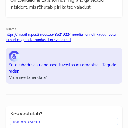
On tõendeid, et Lätis toimus migrandiga seotud
intsident, mis rõhutab piiri kaitse vajadust.
Allikas:
https://maailm.postimees.ee/8521922/meedia-tunneli-kaudu-leetu-
tulnud-migrandid-rundasid-piirivalvureid
Selle lubaduse uuendused tuvastas automaatselt Tegude
radar.
Mida see tähendab?
Kes vastutab?
LISA ANDMEID