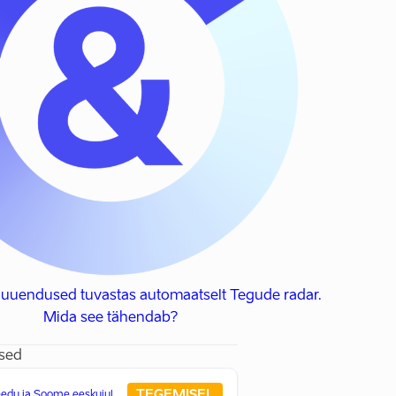
 uuendused tuvastas automaatselt Tegude radar.
Mida see tähendab?
sed
TEGEMISEL
eedu ja Soome eeskujul