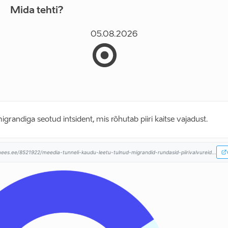
Mida tehti?
05.08.2026
igrandiga seotud intsident, mis rõhutab piiri kaitse vajadust.
ees.ee/8521922/meedia-tunneli-kaudu-leetu-tulnud-migrandid-rundasid-piirivalvureid...