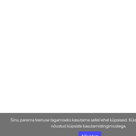
Sinu parema teenuse tagamiseks kasutame sellel lehel küpsiseid. Kül
nõustud küpsiste kasutamistingimustega.
Nõustun