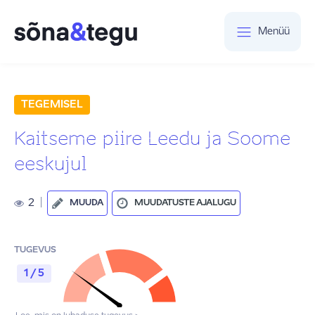
Menüü
TEGEMISEL
Kaitseme piire Leedu ja Soome
eeskujul
2
|
MUUDA
MUUDATUSTE AJALUGU
TUGEVUS
1 / 5