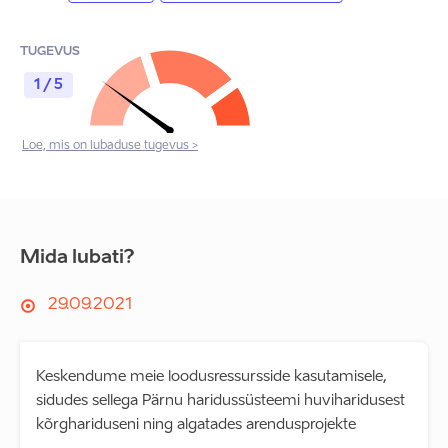
TUGEVUS
1 / 5
Loe, mis on lubaduse tugevus >
Mida lubati?
29.09.2021
Keskendume meie loodusressursside kasutamisele,
sidudes sellega Pärnu haridussüsteemi huviharidusest
kõrghariduseni ning algatades arendusprojekte