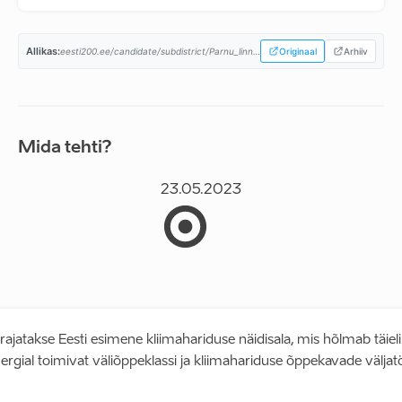
Allikas:
eesti200.ee/candidate/subdistrict/Parnu_linn/...
Originaal
Arhiiv
Mida tehti?
23.05.2023
ajatakse Eesti esimene kliimahariduse näidisala, mis hõlmab täieli
ergial toimivat väliõppeklassi ja kliimahariduse õppekavade välja