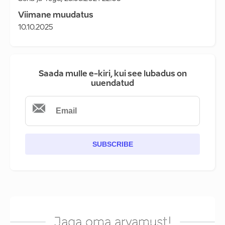
Viimane muudatus
10.10.2025
Saada mulle e-kiri, kui see lubadus on
uuendatud
SUBSCRIBE
Jaga oma arvamust!