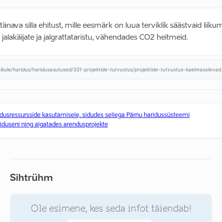
tänava silla ehitust, mille eesmärk on luua terviklik säästvaid liikum
jalakäijate ja jalgrattataristu, vähendades CO2 heitmeid.
ikule/haridus/haridusasutused/331-projektide-tutvustus/projektide-tutvustus-kaeimasolevad.
sressursside kasutamisele, sidudes sellega Pärnu haridussüsteemi
iduseni ning algatades arendusprojekte
Sihtrühm
Ole esimene, kes seda infot täiendab!