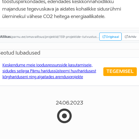
tööstuspiirkondades, edendades keskkonnahoidlikku
majanduse tegevuskava ja aidates kohalikke sidusrühmi
üleminekul vähese CO2 heitega energiaallikatele.
Allikas:
parnu.ee/omavalitsus/projektid/159-projektide-tutvustus...
Originaal
Arhiiv
eotud lubadused
Keskendume meie loodusressursside kasutamisele,
TEGEMISEL
sidudes sellega Pärnu haridussüsteemi huviharidusest
kõrghariduseni ning algatades arendusprojekte
24.06.2023