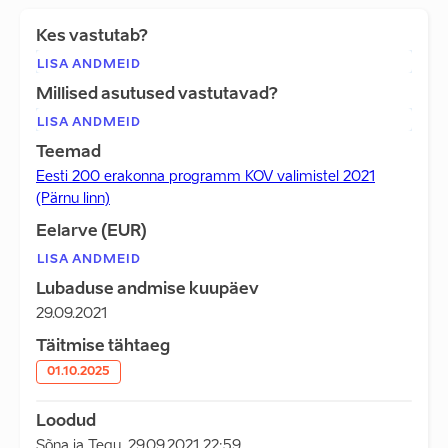
Kes vastutab?
LISA ANDMEID
Millised asutused vastutavad?
LISA ANDMEID
Teemad
Eesti 200 erakonna programm KOV valimistel 2021
(Pärnu linn)
Eelarve (EUR)
LISA ANDMEID
Lubaduse andmise kuupäev
29.09.2021
Täitmise tähtaeg
01.10.2025
Loodud
Sõna ja Tegu
,
29.09.2021 22:59