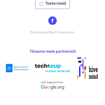
Toeta meid
Privaatsuspoliitika / Privacy policy
Täname meie partnereid