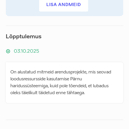
LISA ANDMEID
Lõpptulemus
03.10.2025
On alustatud mitmeid arendusprojekte, mis seovad
loodusressursside kasutamise Pärnu
haridussüsteemiga, kuid pole tõendeid, et lubadus
oleks täielikult täidetud enne tähtaega.