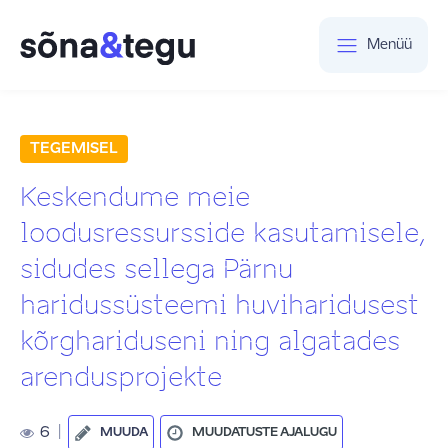
Menüü
TEGEMISEL
Keskendume meie
loodusressursside kasutamisele,
sidudes sellega Pärnu
haridussüsteemi huviharidusest
kõrghariduseni ning algatades
arendusprojekte
6
|
MUUDA
MUUDATUSTE AJALUGU