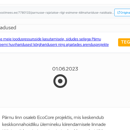
ostimees.ee/7780133/parnusse-rajatakse-riigi-esimene-kliimahariduse-naidisala...
Origina
badused
meie loodusressursside kasutamisele, sidudes sellega Pärnu
TEG
eemi huviharidusest kõrghariduseni ning algatades arendusprojekte
01.06.2023
Pärnu linn osaleb EcoCore projektis, mis keskendub
keskkonnahoidliku ülemineku kiirendamisele linnade