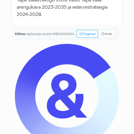
Tapa Vallavolikogu võttis vastu Tapa valla
arengukava 2023-2035 ja eelarvestrateegia
2024-2028.
Allikas:
riigiteataja.ee/akt/408032024003...
Originaal
Arhiiv