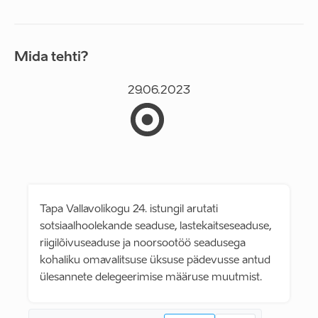
Mida tehti?
29.06.2023
Tapa Vallavolikogu 24. istungil arutati
sotsiaalhoolekande seaduse, lastekaitseseaduse,
riigilõivuseaduse ja noorsootöö seadusega
kohaliku omavalitsuse üksuse pädevusse antud
ülesannete delegeerimise määruse muutmist.