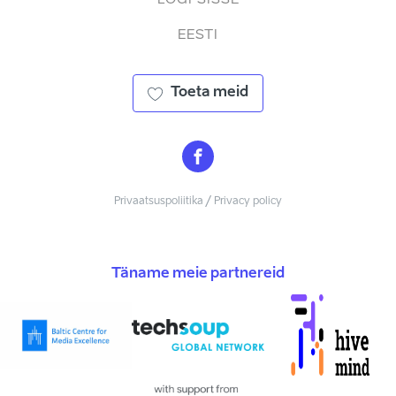
EESTI
Toeta meid
Privaatsuspoliitika / Privacy policy
Täname meie partnereid