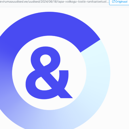
evirumaauudised.ee/uudised/2024/06/18/tapa-volikogu-tostis-ranitsatoetust...
Originaal