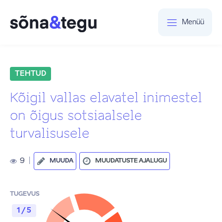
Menüü
TEHTUD
Kõigil vallas elavatel inimestel
on õigus sotsiaalsele
turvalisusele
9
|
MUUDA
MUUDATUSTE AJALUGU
TUGEVUS
1 / 5