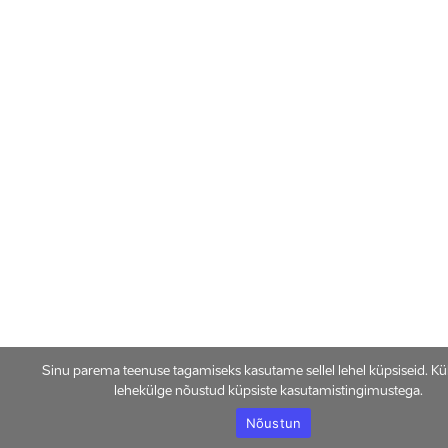
Sinu parema teenuse tagamiseks kasutame sellel lehel küpsiseid. Kü
lehekülge nõustud küpsiste kasutamistingimustega.
Nõustun