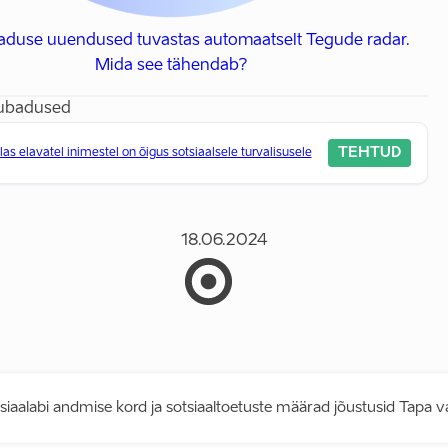
baduse uuendused tuvastas automaatselt Tegude radar.
Mida see tähendab?
lubadused
TEHTUD
llas elavatel inimestel on õigus sotsiaalsele turvalisusele
18.06.2024
siaalabi andmise kord ja sotsiaaltoetuste määrad jõustusid Tapa va