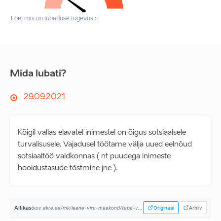
Loe, mis on lubaduse tugevus >
Mida lubati?
29.09.2021
Kõigil vallas elavatel inimestel on õigus sotsiaalsele
turvalisusele. Vajadusel töötame välja uued eelnõud
sotsiaaltöö valdkonnas ( nt puudega inimeste
hooldustasude tõstmine jne ).
Allikas:
kov.ekre.ee/mk/laane-viru-maakond/tapa-vald/programm...
Originaal
Arhiiv