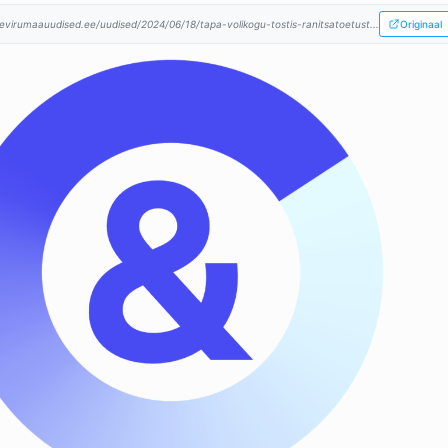
evirumaauudised.ee/uudised/2024/06/18/tapa-volikogu-tostis-ranitsatoetust...
Originaal