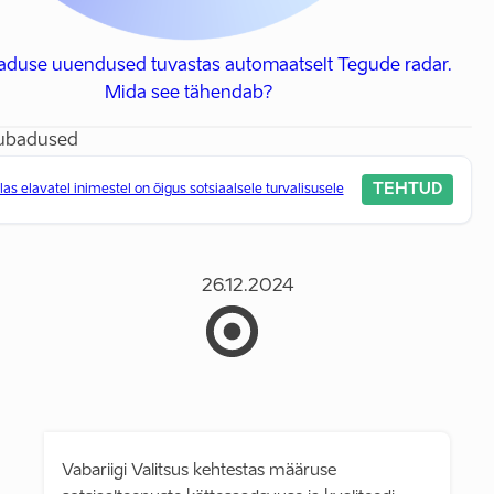
baduse uuendused tuvastas automaatselt Tegude radar.
Mida see tähendab?
lubadused
TEHTUD
llas elavatel inimestel on õigus sotsiaalsele turvalisusele
26.12.2024
Vabariigi Valitsus kehtestas määruse