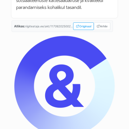
sotsiaalteenuste kättesaadavuse ja kvaliteedi
parandamiseks kohalikul tasandil.
Allikas:
riigiteataja.ee/akt/117062025002...
Originaal
Arhiiv