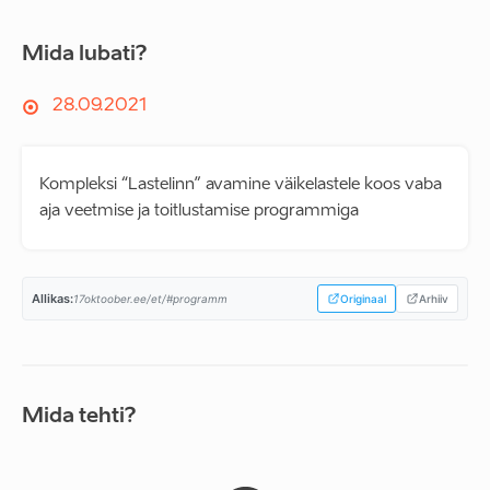
Mida lubati?
28.09.2021
Kompleksi “Lastelinn” avamine väikelastele koos vaba
aja veetmise ja toitlustamise programmiga
Allikas:
17oktoober.ee/et/#programm
Originaal
Arhiiv
Mida tehti?