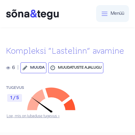
Menüü
Kompleksi “Lastelinn” avamine
6
|
MUUDA
MUUDATUSTE AJALUGU
TUGEVUS
1 / 5
Loe, mis on lubaduse tugevus >