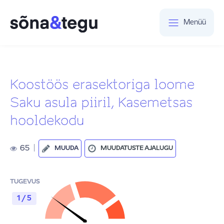
Menüü
Koostöös erasektoriga loome
Saku asula piiril, Kasemetsas
hooldekodu
65
|
MUUDA
MUUDATUSTE AJALUGU
TUGEVUS
1 / 5