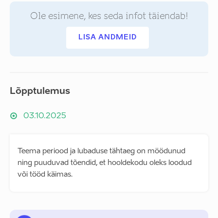
Ole esimene, kes seda infot täiendab!
LISA ANDMEID
Lõpptulemus
03.10.2025
Teema periood ja lubaduse tähtaeg on möödunud
ning puuduvad tõendid, et hooldekodu oleks loodud
või tööd käimas.