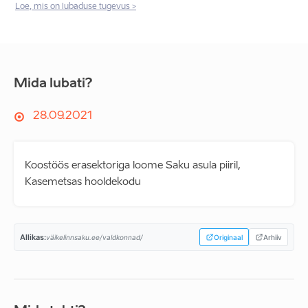
Loe, mis on lubaduse tugevus >
Mida lubati?
28.09.2021
Koostöös erasektoriga loome Saku asula piiril,
Kasemetsas hooldekodu
Allikas:
väikelinnsaku.ee/valdkonnad/
Originaal
Arhiiv