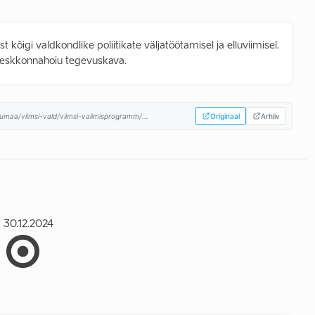
õigi valdkondlike poliitikate väljatöötamisel ja elluviimisel.
keskkonnahoiu tegevuskava.
umaa/viimsi-vald/viimsi-valimisprogramm/...
Originaal
Arhiiv
30.12.2024