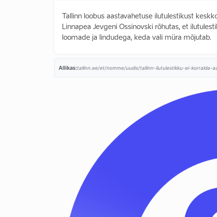
Tallinn loobus aastavahetuse ilutulestikust kesk
Linnapea Jevgeni Ossinovski rõhutas, et ilutule
loomade ja lindudega, keda vali müra mõjutab.
Allikas:
tallinn.ee/et/nomme/uudis/tallinn-ilutulestikku-ei-korralda