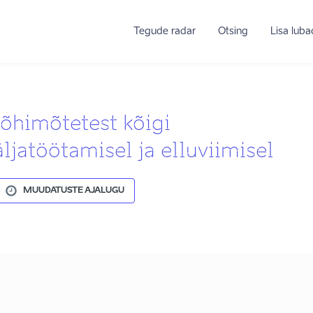
Tegude radar
Otsing
Lisa lub
õhimõtetest kõigi
äljatöötamisel ja elluviimisel
MUUDATUSTE AJALUGU