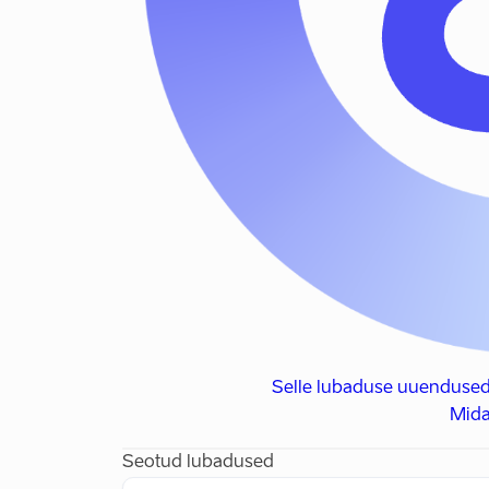
Selle lubaduse uuendused
Mida
Seotud lubadused