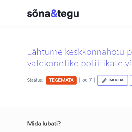
Lähtume keskkonnahoiu p
valdkondlike poliitikate v
|
|
7
Staatus:
TEGEMATA
MUUDA
Mida lubati?