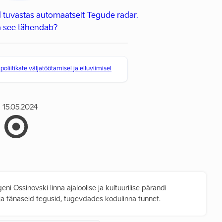
 tuvastas automaatselt Tegude radar.
 see tähendab?
liitikate väljatöötamisel ja elluviimisel
15.05.2024
ni Ossinovski linna ajaloolise ja kultuurilise pärandi
a tänaseid tegusid, tugevdades kodulinna tunnet.