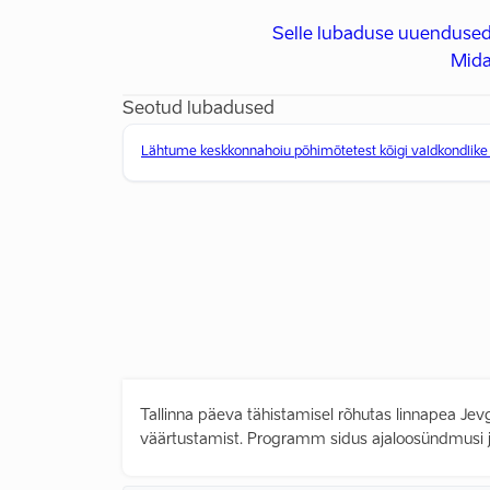
Selle lubaduse uuendused
Mida
Seotud lubadused
Lähtume keskkonnahoiu põhimõtetest kõigi valdkondlike po
Tallinna päeva tähistamisel rõhutas linnapea Jevge
väärtustamist. Programm sidus ajaloosündmusi j