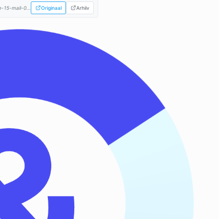
-15-mail-0...
Originaal
Arhiiv