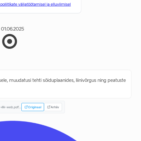
liitikate väljatöötamisel ja elluviimisel
01.06.2025
sele, muudatusi tehti sõiduplaanides, liinivõrgus ning peatuste
4lk-web.pdf...
Originaal
Arhiiv