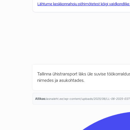
Lähtume keskkonnahoiu põhimõtetest kõigi valdkondlike po
Tallinna ühistransport läks üle suvise töökorraldu
nimedes ja asukohtades.
Allikas:
lasnaleht.ee/wp-content/uploads/2025/06/LL-06-2025-EST-