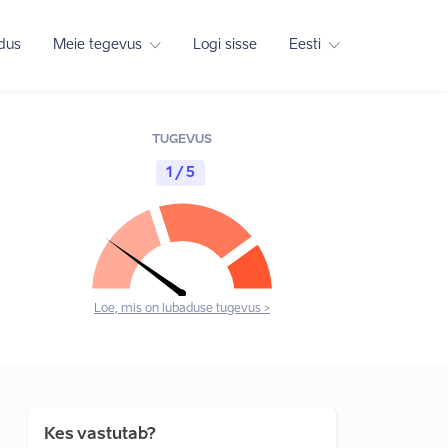
adus
Meie tegevus
Logi sisse
Eesti
TUGEVUS
1 / 5
Loe, mis on lubaduse tugevus >
Kes vastutab?