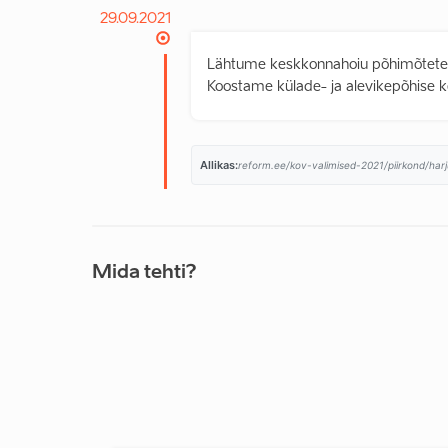
29.09.2021
Lähtume keskkonnahoiu põhimõtetest k
Koostame külade- ja alevikepõhise 
Allikas:
reform.ee/kov-valimised-2021/piirkond/harj
Mida tehti?