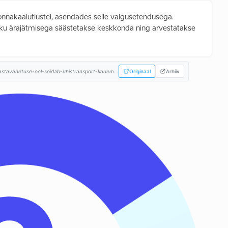
konnakaalutlustel, asendades selle valgusetendusega.
stiku ärajätmisega säästetakse keskkonda ning arvestatakse
-aastavahetuse-ool-soidab-uhistransport-kauem...
Originaal
Arhiiv