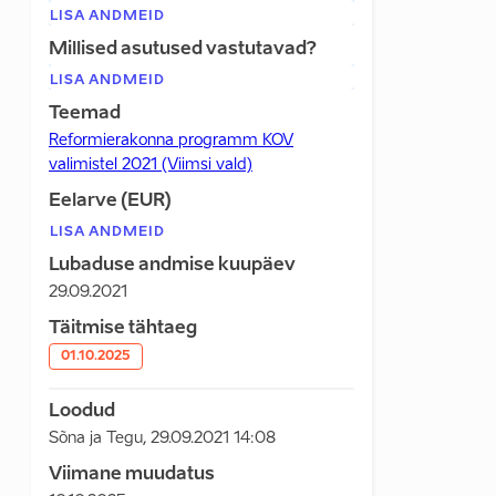
LISA ANDMEID
Millised asutused vastutavad?
LISA ANDMEID
Teemad
Reformierakonna programm KOV
valimistel 2021 (Viimsi vald)
Eelarve (EUR)
LISA ANDMEID
Lubaduse andmise kuupäev
29.09.2021
Täitmise tähtaeg
01.10.2025
Loodud
Sõna ja Tegu
,
29.09.2021 14:08
Viimane muudatus