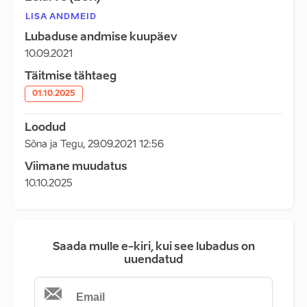
LISA ANDMEID
Lubaduse andmise kuupäev
10.09.2021
Täitmise tähtaeg
01.10.2025
Loodud
Sõna ja Tegu
,
29.09.2021 12:56
Viimane muudatus
10.10.2025
Saada mulle e-kiri, kui see lubadus on
uuendatud