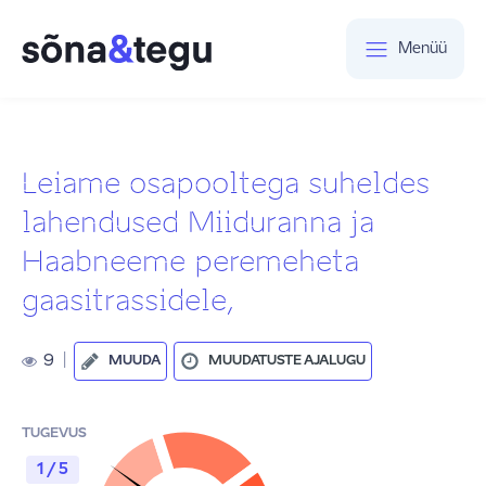
Menüü
Leiame osapooltega suheldes
lahendused Miiduranna ja
Haabneeme peremeheta
gaasitrassidele,
9
|
MUUDA
MUUDATUSTE AJALUGU
TUGEVUS
1 / 5