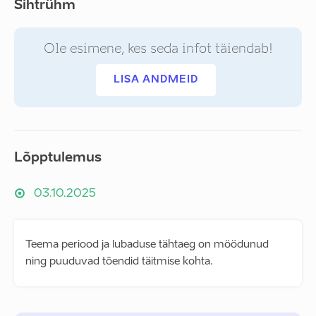
Sihtrühm
Ole esimene, kes seda infot täiendab!
LISA ANDMEID
Lõpptulemus
03.10.2025
Teema periood ja lubaduse tähtaeg on möödunud
ning puuduvad tõendid täitmise kohta.