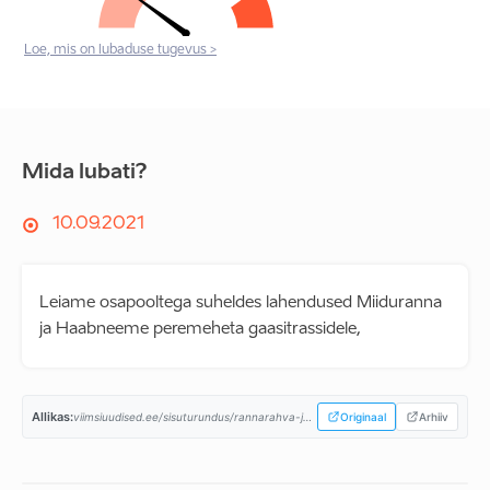
Loe, mis on lubaduse tugevus >
Mida lubati?
10.09.2021
Leiame osapooltega suheldes lahendused Miiduranna
ja Haabneeme peremeheta gaasitrassidele,
Allikas:
viimsiuudised.ee/sisuturundus/rannarahva-ja-kogukondade-liidu-valimisprogramm/...
Originaal
Arhiiv