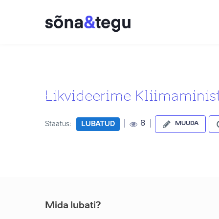
Likvideerime Kliimaminis
|
|
8
Staatus:
LUBATUD
MUUDA
Mida lubati?