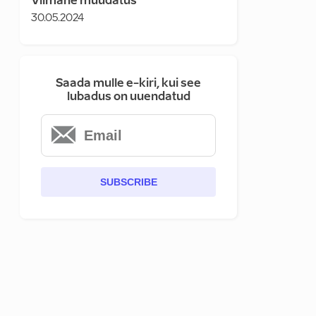
Viimane muudatus
30.05.2024
Saada mulle e-kiri, kui see
lubadus on uuendatud
SUBSCRIBE