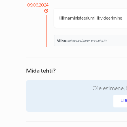
09.06.2024
Kliimaministeeriumi likvideerimine
Allikas:
eekoos.ee/party_prog.php?l=1
Mida tehti?
Ole esimene, 
LI