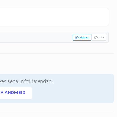
Originaal
Arhiiv
kes seda infot täiendab!
SA ANDMEID