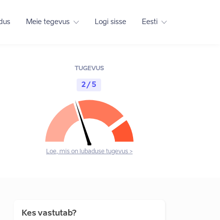
adus
Meie tegevus
Logi sisse
Eesti
TUGEVUS
2 / 5
Loe, mis on lubaduse tugevus >
Kes vastutab?