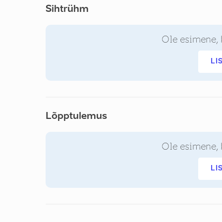
Sihtrühm
Ole esimene, 
LI
Lõpptulemus
Ole esimene, 
LI