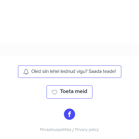
Oled siin lehel leidnud vigu? Saada teade!
Toeta meid
Privaatsuspoliitika / Privacy policy