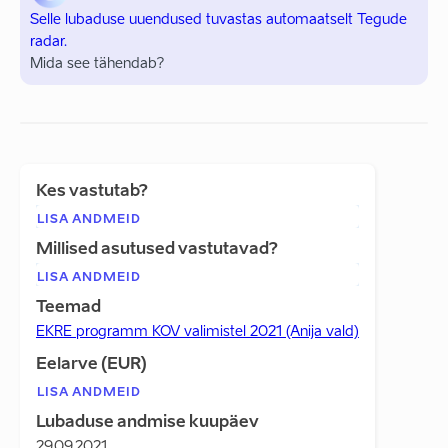
Selle lubaduse uuendused tuvastas automaatselt Tegude
radar.
Mida see tähendab?
Kes vastutab?
LISA ANDMEID
Millised asutused vastutavad?
LISA ANDMEID
Teemad
EKRE programm KOV valimistel 2021 (Anija vald)
Eelarve (EUR)
LISA ANDMEID
Lubaduse andmise kuupäev
29.09.2021