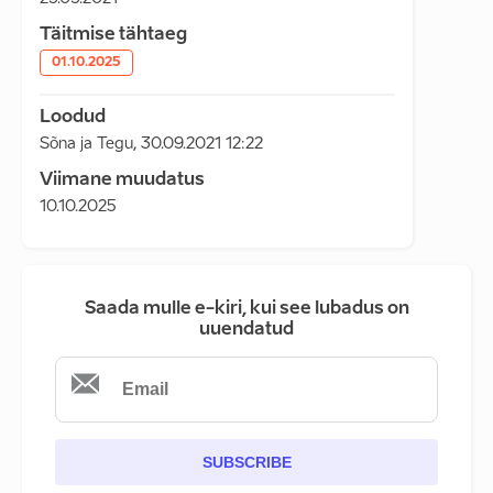
Täitmise tähtaeg
01.10.2025
Loodud
Sõna ja Tegu
,
30.09.2021 12:22
Viimane muudatus
10.10.2025
Saada mulle e-kiri, kui see lubadus on
uuendatud
SUBSCRIBE