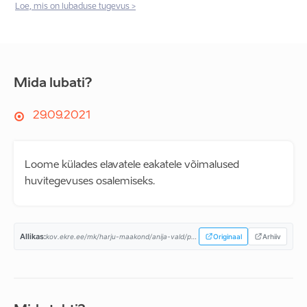
Loe, mis on lubaduse tugevus >
Mida lubati?
29.09.2021
Loome külades elavatele eakatele võimalused
huvitegevuses osalemiseks.
Allikas:
kov.ekre.ee/mk/harju-maakond/anija-vald/programm...
Originaal
Arhiiv