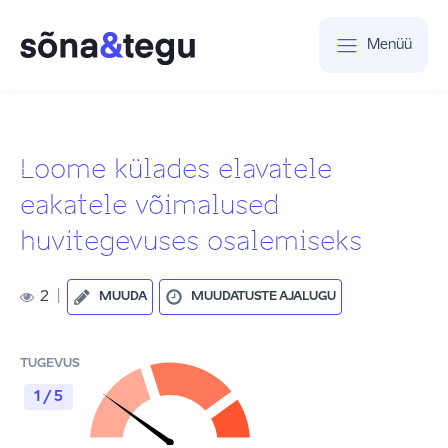
Menüü
Loome külades elavatele
eakatele võimalused
huvitegevuses osalemiseks
2
|
MUUDA
MUUDATUSTE AJALUGU
TUGEVUS
1 / 5