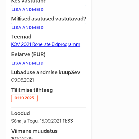
Kes vastutab?
LISA ANDMEID
Millised asutused vastutavad?
LISA ANDMEID
Teemad
KOV 2021 Roheliste üldprogramm
Eelarve (EUR)
LISA ANDMEID
Lubaduse andmise kuupäev
09.06.2021
Täitmise tähtaeg
01.10.2025
Loodud
Sõna ja Tegu
,
15.09.2021 11:33
Viimane muudatus