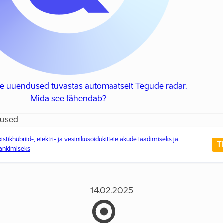
se uuendused tuvastas automaatselt Tegude radar.
Mida see tähendab?
dused
istikhübriid-, elektri- ja vesinikusõidukiltele akude laadimiseks ja
T
tankimiseks
14.02.2025