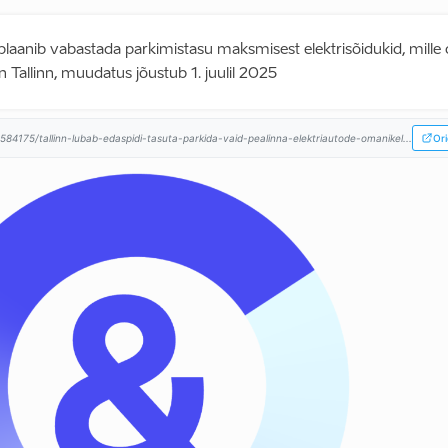
n plaanib vabastada parkimistasu maksmisest elektrisõidukid, mill
 Tallinn, muudatus jõustub 1. juulil 2025
584175/tallinn-lubab-edaspidi-tasuta-parkida-vaid-pealinna-elektriautode-omanikel...
Ori