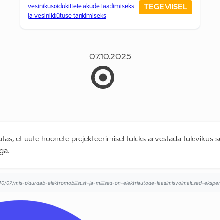
TEGEMISEL
vesinikusõidukiltele akude laadimiseks
ja vesinikkütuse tankimiseks
07.10.2025
hutas, et uute hoonete projekteerimisel tuleks arvestada tulevikus 
ga.
0/07/mis-pidurdab-elektromobiilsust-ja-millised-on-elektriautode-laadimisvoimalused-eksper