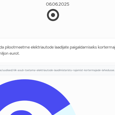
06.06.2025
tada pilootmeetme elektriautode laadijate paigaldamiseks korterma
iljon eurot.
ee/uudised/riik-asub-toetama-elektriautode-laadimistaristu-rajamist-kortermajade-lahedusse.