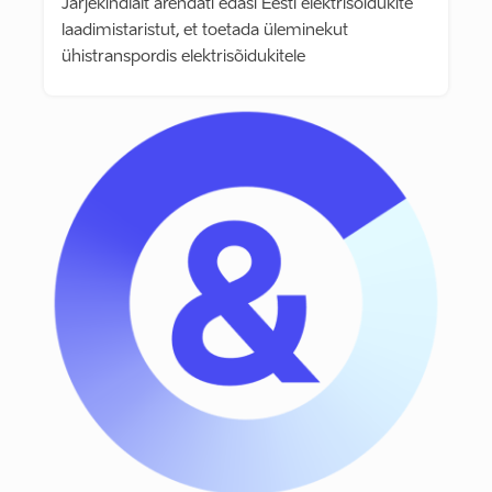
Järjekindlalt arendati edasi Eesti elektrisõidukite
laadimistaristut, et toetada üleminekut
ühistranspordis elektrisõidukitele