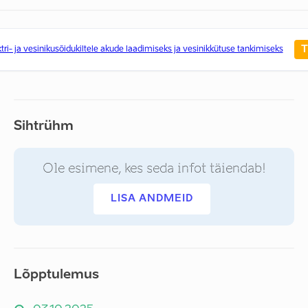
T
ktri- ja vesinikusõidukiltele akude laadimiseks ja vesinikkütuse tankimiseks
Sihtrühm
Ole esimene, kes seda infot täiendab!
LISA ANDMEID
Lõpptulemus