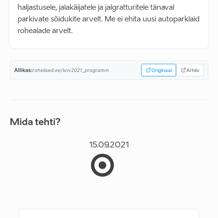
haljastusele, jalakäijatele ja jalgratturitele tänaval
parkivate sõidukite arvelt. Me ei ehita uusi autoparklaid
rohealade arvelt.
Allikas:
rohelised.ee/kov2021_programm
Originaal
Arhiiv
Mida tehti?
15.09.2021