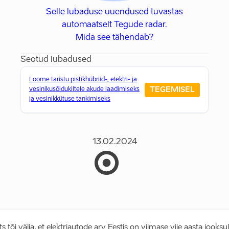
Selle lubaduse uuendused tuvastas
automaatselt Tegude radar.
Mida see tähendab?
Seotud lubadused
Loome taristu pistikhübriid-, elektri- ja
TEGEMISEL
vesinikusõidukiltele akude laadimiseks
ja vesinikkütuse tankimiseks
13.02.2024
 tõi välja, et elektriautode arv Eestis on viimase viie aasta jooksu