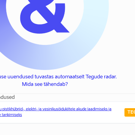
use uuendused tuvastas automaatselt Tegude radar.
Mida see tähendab?
adused
 pistikhübriid-, elektri- ja vesinikusõidukiltele akude laadimiseks ja
TE
e tankimiseks