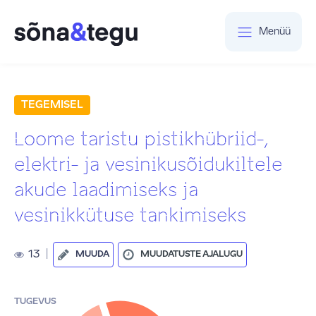
Menüü
TEGEMISEL
Loome taristu pistikhübriid-,
elektri- ja vesinikusõidukiltele
akude laadimiseks ja
vesinikkütuse tankimiseks
13
|
MUUDA
MUUDATUSTE AJALUGU
TUGEVUS