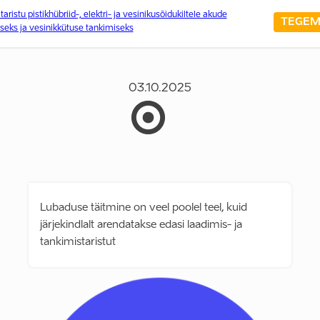
ristu pistikhübriid-, elektri- ja vesinikusõidukiltele akude
TEGEM
seks ja vesinikkütuse tankimiseks
03.10.2025
Lubaduse täitmine on veel poolel teel, kuid
järjekindlalt arendatakse edasi laadimis- ja
tankimistaristut