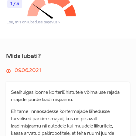
1 / 5
Loe, mis on lubaduse tugevus >
Mida lubati?
09.06.2021
Sealhulgas loome korteriühistutele võimaluse rajada
majade juurde laadimisjaamu.
Ehitame linnaosadesse kortermajade lähedusse
turvalised parkimismajad, kus on piisavalt
laadimisjaamu nii autodele kui muudele liikuritele,
kaasa arvatud pakirobotitele, et teha ruumi juurde