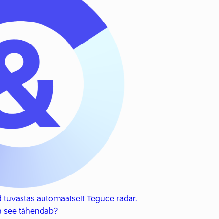
 tuvastas automaatselt Tegude radar.
 see tähendab?