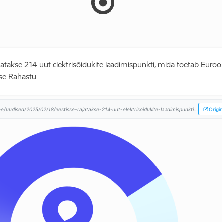
ajatakse 214 uut elektrisõidukite laadimispunkti, mida toetab Euro
e Rahastu
ee/uudised/2025/02/18/eestisse-rajatakse-214-uut-elektrisoidukite-laadimispunkti...
Origi