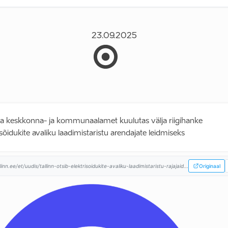
23.09.2025
na keskkonna- ja kommunaalamet kuulutas välja riigihanke
isõidukite avaliku laadimistaristu arendajate leidmiseks
llinn.ee/et/uudis/tallinn-otsib-elektrisoidukite-avaliku-laadimistaristu-rajajaid...
Originaal