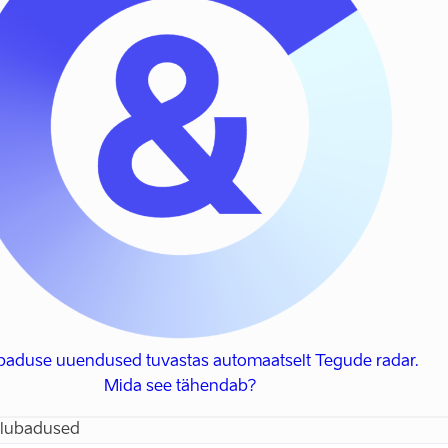
ubaduse uuendused tuvastas automaatselt Tegude radar.
Mida see tähendab?
 lubadused