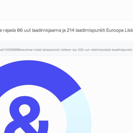
se rajada 86 uut laadimisjaama ja 214 laadimispunkti Euroopa Liidu
ikkel/120356999/eestisse-tuleb-lahiaastatel-rohkem-kui-200-uut-elektrisooduki-laadimispunkti.