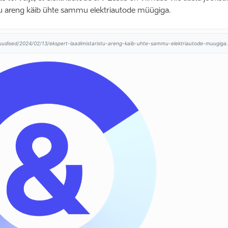
stu areng käib ühte sammu elektriautode müügiga.
/uudised/2024/02/13/ekspert-laadimistaristu-areng-kaib-uhte-sammu-elektriautode-muugiga.