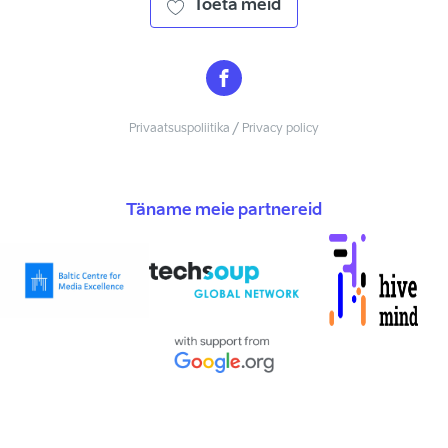
Toeta meid
Privaatsuspoliitika / Privacy policy
Täname meie partnereid