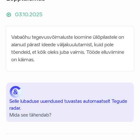
03.10.2025
Vabaõhu tegevusvõimaluste loomine üliõpilastele on
alanud pärast ideede väljakuulutamist, kuid pole
tõendeid, et kõik oleks juba valmis. Tööde elluviimine
on käimas.
Selle lubaduse uuendused tuvastas automaatselt Tegude
radar.
Mida see tähendab?