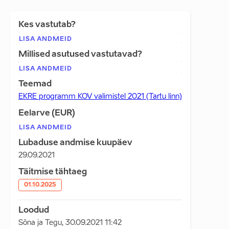
Kes vastutab?
LISA ANDMEID
Millised asutused vastutavad?
LISA ANDMEID
Teemad
EKRE programm KOV valimistel 2021 (Tartu linn)
Eelarve (EUR)
LISA ANDMEID
Lubaduse andmise kuupäev
29.09.2021
Täitmise tähtaeg
01.10.2025
Loodud
Sõna ja Tegu
,
30.09.2021 11:42