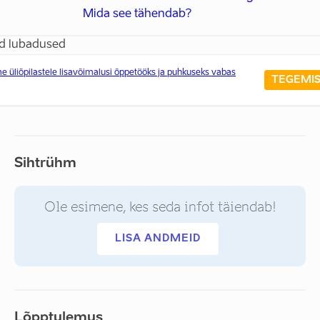
Mida see tähendab?
d lubadused
 üliõpilastele lisavõimalusi õppetööks ja puhkuseks vabas
TEGEMI
Sihtrühm
Ole esimene, kes seda infot täiendab!
LISA ANDMEID
Lõpptulemus