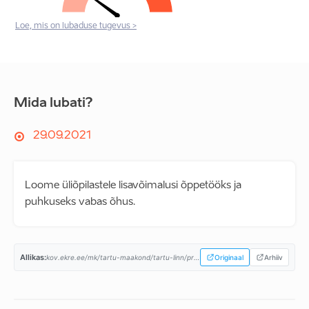
Loe, mis on lubaduse tugevus >
Mida lubati?
29.09.2021
Loome üliõpilastele lisavõimalusi õppetööks ja
puhkuseks vabas õhus.
Allikas:
kov.ekre.ee/mk/tartu-maakond/tartu-linn/programm...
Originaal
Arhiiv