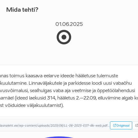
Mida tehti?
01.06.2025
innas toimus kaasava eelarve ideede hääletuse tulemuste
akuulutamine. Linnaväljakutele ja parkidesse loodi uusi vabaõhu
vusvõimalusi, sealhulgas vaba aja veetmise ja õppetöölahendusi
amäel (ideed laekusid 314, hääletus 2.–22.09, elluviimine algab 
st võiduidee väljakuulutamist).
lasnaleht.ee/wp-content/uploads/2025/06/LL-06-2025-EST-4lk-web.pdf...
Originaal