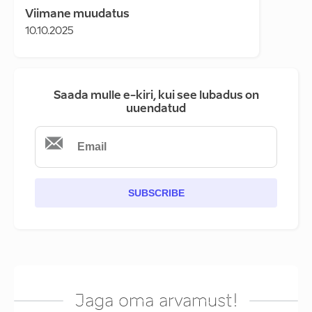
Viimane muudatus
10.10.2025
Saada mulle e-kiri, kui see lubadus on
uuendatud
SUBSCRIBE
Jaga oma arvamust!