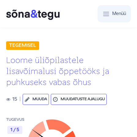
Menüü
TEGEMISEL
Loome üliõpilastele
lisavõimalusi õppetööks ja
puhkuseks vabas õhus
15
|
MUUDA
MUUDATUSTE AJALUGU
TUGEVUS
1 / 5