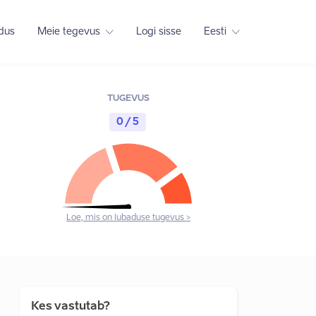
adus
Meie tegevus
Logi sisse
Eesti
TUGEVUS
0 / 5
Loe, mis on lubaduse tugevus >
Kes vastutab?