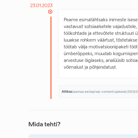
23.01.2023
Peame esmatähtsaks inimeste iseseis
vastavust sotsiaalsetele vajadustele
töökohtade ja ettevõtete struktuuri
luuakse rohkem väärtust, tõstetakse
töötab välja motivatsioonipaketi töö
ümberõppeks, muudab kogumispensioni
arvestuse õiglaseks, analüüsib sotsi
võimalust ja põhjendatust.
Allikas:
isamaa.ee/iwp/wp-content/uploads/2023/
Mida tehti?