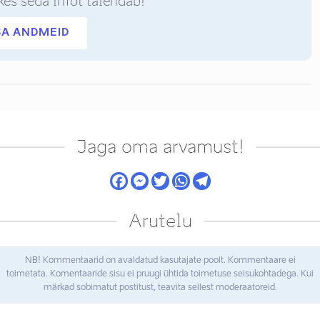
kes seda infot täiendab!
SA ANDMEID
Jaga oma arvamust!
Arutelu
NB! Kommentaarid on avaldatud kasutajate poolt. Kommentaare ei
toimetata. Komentaaride sisu ei pruugi ühtida toimetuse seisukohtadega. Kui
märkad sobimatut postitust, teavita sellest moderaatoreid.