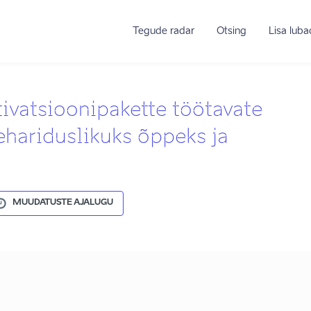
Tegude radar
Otsing
Lisa lub
ivatsioonipakette töötavate
ehariduslikuks õppeks ja
MUUDATUSTE AJALUGU