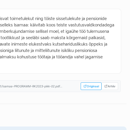
vat toimetulekut ning töiste sissetulekute ja pensionide
, selleks Isamaa: käivitab koos teiste vastutusvaldkondadega
 ümberkujundamise sellisel moel, et igaühe töö tulemusena
 tootlikkust ja seeläbi saab maksta kõrgemaid palkasid,
tavate inimeste elukestvaks kutsehariduslikuks õppeks ja
ga liitunute ja mitteliitunute isikliku pensioniosa
aalmaksu kohustuse töötaja ja tööandja vahel jagamise
01/Isamaa-PROGRAMM-RK2023-pikk-02.pdf...
Originaal
Arhiiv