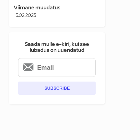
Viimane muudatus
15.02.2023
Saada mulle e-kiri, kui see
lubadus on uuendatud
SUBSCRIBE