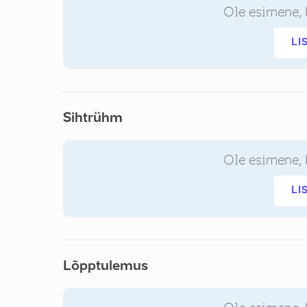
Ole esimene, 
LI
Sihtrühm
Ole esimene, 
LI
Lõpptulemus