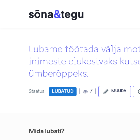
Lubame töötada välja mot
inimeste elukestvaks kuts
ümberõppeks.
|
|
7
Staatus:
LUBATUD
MUUDA
Mida lubati?