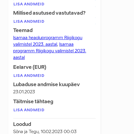
LISA ANDMEID
Millised asutused vastutavad?
LISA ANDMEID
Teemad
Isamaa heaoluprogramm Riigikogu
valimistel 2023. aastal
,
Isamaa
programm Riigikogu valimistel 2023.
aastal
Eelarve (EUR)
LISA ANDMEID
Lubaduse andmise kuupäev
23.01.2023
Täitmise tähtaeg
LISA ANDMEID
Loodud
Sõna ja Tegu
,
10.02.2023 00:03