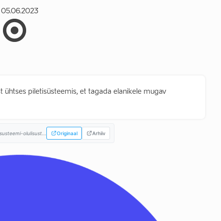
05.06.2023
t ühtses piletisüsteemis, et tagada elanikele mugav
usteemi-olulisust...
Originaal
Arhiiv