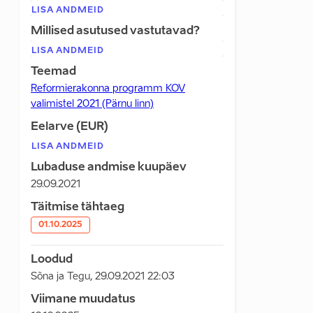
LISA ANDMEID
Millised asutused vastutavad?
LISA ANDMEID
Teemad
Reformierakonna programm KOV
valimistel 2021 (Pärnu linn)
Eelarve (EUR)
LISA ANDMEID
Lubaduse andmise kuupäev
29.09.2021
Täitmise tähtaeg
01.10.2025
Loodud
Sõna ja Tegu
,
29.09.2021 22:03
Viimane muudatus