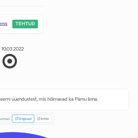
TEHTUD
eemis
10.03.2022
teemi uuendustest, mis hõlmavad ka Pärnu linna.
umaal...
Originaal
Arhiiv