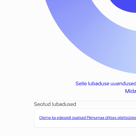
Selle lubaduse uuendused
Mida
Seotud lubadused
Oleme ka edaspidi osalised Pärnumaa ühtses piletisüst