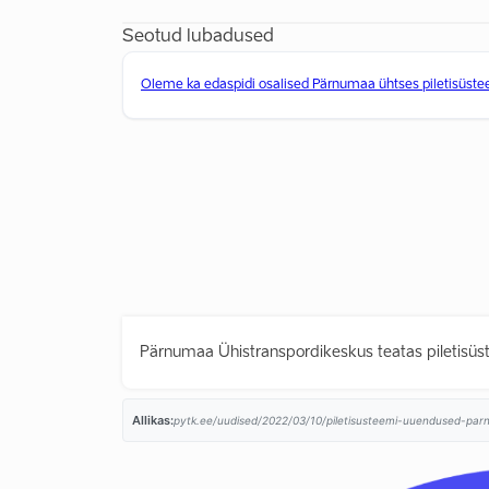
Seotud lubadused
Oleme ka edaspidi osalised Pärnumaa ühtses piletisüst
Pärnumaa Ühistranspordikeskus teatas piletisüs
Allikas:
pytk.ee/uudised/2022/03/10/piletisusteemi-uuendused-parn