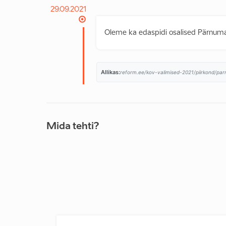
29.09.2021
Oleme ka edaspidi osalised Pärnumaa
Allikas:
reform.ee/kov-valimised-2021/piirkond/pa
Mida tehti?