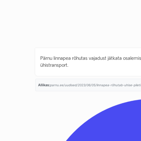
Pärnu linnapea rõhutas vajadust jätkata osalemis
ühistransport.
Allikas:
parnu.ee/uudised/2023/06/05/linnapea-rõhutab-uhise-piletis