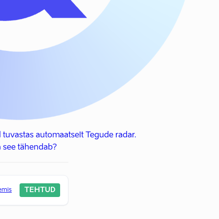
 tuvastas automaatselt Tegude radar.
 see tähendab?
TEHTUD
eemis