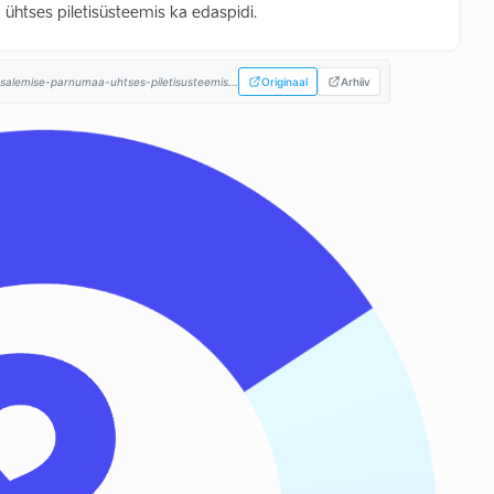
ühtses piletisüsteemis ka edaspidi.
osalemise-parnumaa-uhtses-piletisusteemis...
Originaal
Arhiiv