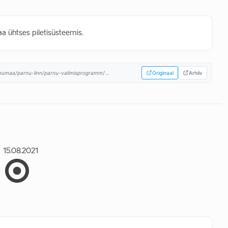
 ühtses piletisüsteemis.
rnumaa/parnu-linn/parnu-valimisprogramm/...
Originaal
Arhiiv
15.08.2021