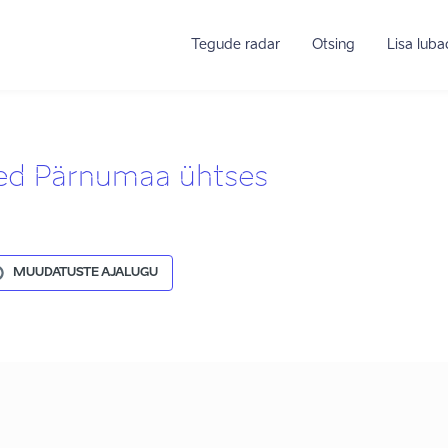
Tegude radar
Otsing
Lisa lub
sed Pärnumaa ühtses
MUUDATUSTE AJALUGU