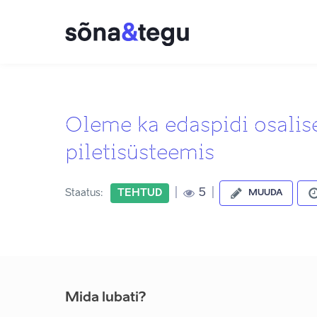
Oleme ka edaspidi osali
piletisüsteemis
|
|
5
Staatus:
TEHTUD
MUUDA
Mida lubati?