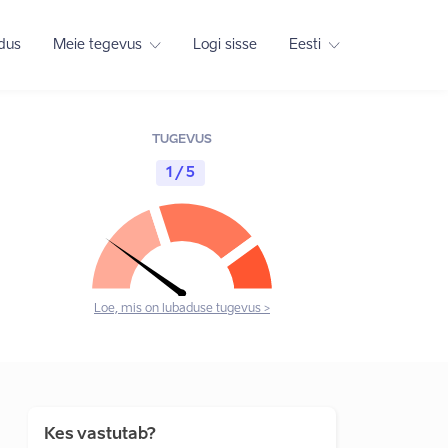
adus
Meie tegevus
Logi sisse
Eesti
TUGEVUS
1 / 5
Loe, mis on lubaduse tugevus >
Kes vastutab?