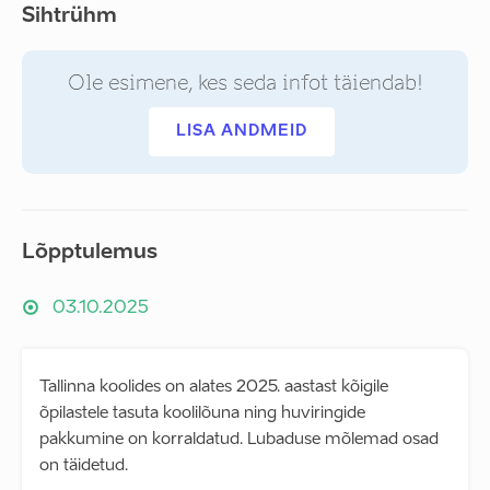
Sihtrühm
Ole esimene, kes seda infot täiendab!
LISA ANDMEID
Lõpptulemus
03.10.2025
Tallinna koolides on alates 2025. aastast kõigile
õpilastele tasuta koolilõuna ning huviringide
pakkumine on korraldatud. Lubaduse mõlemad osad
on täidetud.