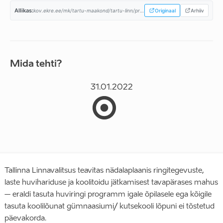
Allikas:
kov.ekre.ee/mk/tartu-maakond/tartu-linn/programm...
Originaal
Arhiiv
Mida tehti?
31.01.2022
Tallinna Linnavalitsus teavitas nädalaplaanis ringitegevuste,
laste huvihariduse ja koolitoidu jätkamisest tavapärases mahus
– eraldi tasuta huviringi programm igale õpilasele ega kõigile
tasuta koolilõunat gümnaasiumi/ kutsekooli lõpuni ei tõstetud
päevakorda.