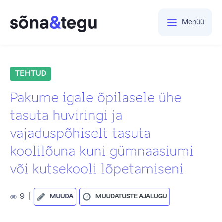
Menüü
TEHTUD
Pakume igale õpilasele ühe
tasuta huviringi ja
vajaduspõhiselt tasuta
koolilõuna kuni gümnaasiumi
või kutsekooli lõpetamiseni
9
|
MUUDA
MUUDATUSTE AJALUGU