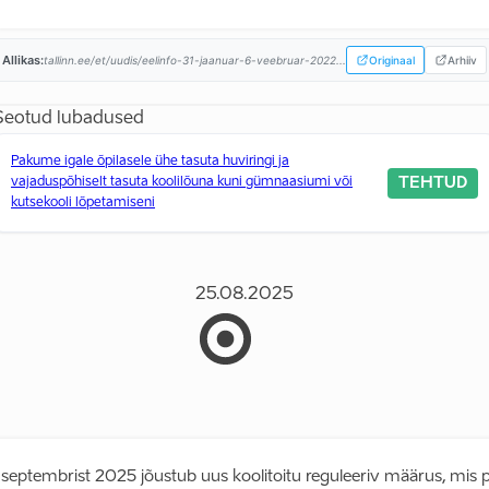
Allikas:
tallinn.ee/et/uudis/eelinfo-31-jaanuar-6-veebruar-2022...
Originaal
Arhiiv
Seotud lubadused
Pakume igale õpilasele ühe tasuta huviringi ja
TEHTUD
vajaduspõhiselt tasuta koolilõuna kuni gümnaasiumi või
kutsekooli lõpetamiseni
25.08.2025
. septembrist 2025 jõustub uus koolitoitu reguleeriv määrus, mis