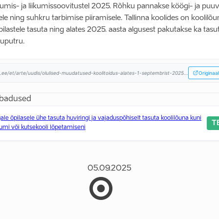
itumis- ja liikumissoovitustel 2025. Rõhku pannakse köögi- ja puuv
ele ning suhkru tarbimise piiramisele. Tallinna koolides on koolilõu
õpilastele tasuta ning alates 2025. aasta algusest pakutakse ka tasu
putru.
nn.ee/et/arte/uudis/olulised-muudatused-koolitoidus-alates-1-septembrist-2025...
Originaal
ubadused
le õpilasele ühe tasuta huviringi ja vajaduspõhiselt tasuta koolilõuna kuni
T
mi või kutsekooli lõpetamiseni
05.09.2025