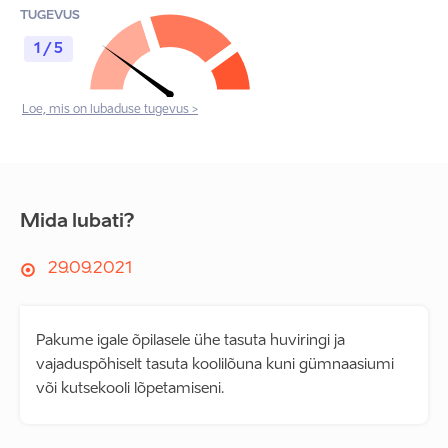
TUGEVUS
1 / 5
Loe, mis on lubaduse tugevus >
Mida lubati?
29.09.2021
Pakume igale õpilasele ühe tasuta huviringi ja
vajaduspõhiselt tasuta koolilõuna kuni gümnaasiumi
või kutsekooli lõpetamiseni.