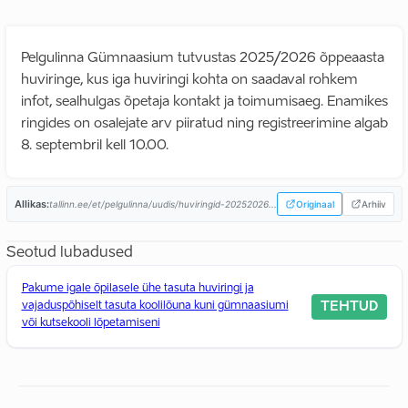
Pelgulinna Gümnaasium tutvustas 2025/2026 õppeaasta
huviringe, kus iga huviringi kohta on saadaval rohkem
infot, sealhulgas õpetaja kontakt ja toimumisaeg. Enamikes
ringides on osalejate arv piiratud ning registreerimine algab
8. septembril kell 10.00.
Allikas:
tallinn.ee/et/pelgulinna/uudis/huviringid-20252026...
Originaal
Arhiiv
Seotud lubadused
Pakume igale õpilasele ühe tasuta huviringi ja
TEHTUD
vajaduspõhiselt tasuta koolilõuna kuni gümnaasiumi
või kutsekooli lõpetamiseni