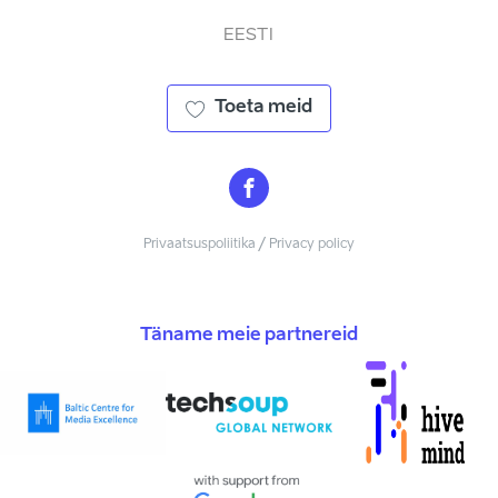
EESTI
Toeta meid
Privaatsuspoliitika / Privacy policy
Täname meie partnereid